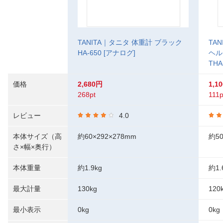
TANITA｜タニタ 体重計 ブラック
TA
HA-650 [アナログ]
ヘル
THA
価格
2,680円
1,1
268pt
111p
レビュー
4.0
本体サイズ（高
約60×292×278mm
約50
さ×幅×奥行）
本体重量
約1.9kg
約1.
最大計量
130kg
120
最小表示
0kg
0kg