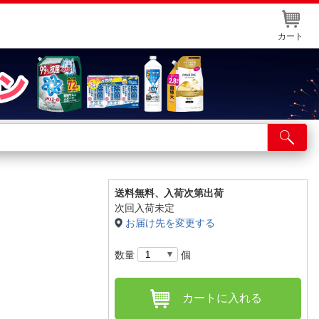
カート
店舗サービス
ット取り置き
イントカードWEB登録
送料無料、
入荷次第出荷
次回入荷未定
舗情報・店舗一覧
お届け先を変更する
取り寄せ品入荷状況照会
数量
個
カートに入れる