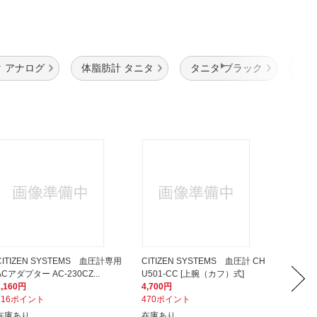
 アナログ
体脂肪計 タニタ
タニタ ブラック
体
CITIZEN SYSTEMS 血圧計専用
CITIZEN SYSTEMS 血圧計 CH
YAZA
ACアダプター AC-230CZ...
U501-CC [上腕（カフ）式]
ッター
2,160円
4,700円
614円
216ポイント
470ポイント
62ポイ
在庫あり
在庫あり
在庫あ