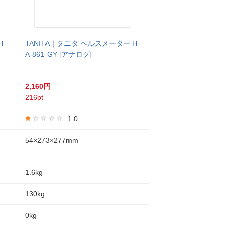
H
TANITA｜タニタ ヘルスメーター H
A-861-GY [アナログ]
2,160円
216pt
1.0
54×273×277mm
1.6kg
130kg
0kg