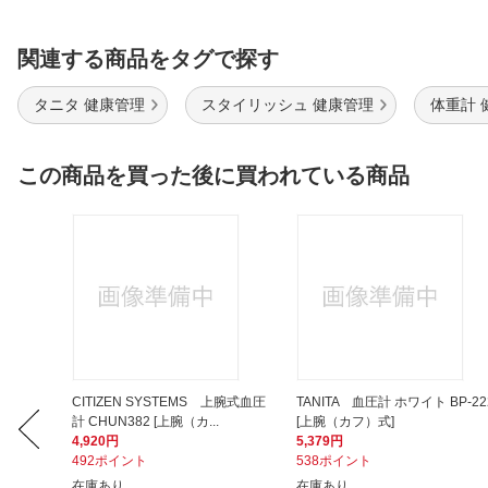
関連する商品をタグで探す
タニタ 健康管理
スタイリッシュ 健康管理
体重計 
この商品を買った後に買われている商品
ーツボト
CITIZEN SYSTEMS 上腕式血圧
TANITA 血圧計 ホワイト BP-22
計 CHUN382 [上腕（カ...
[上腕（カフ）式]
4,920円
5,379円
492ポイント
538ポイント
在庫あり
在庫あり