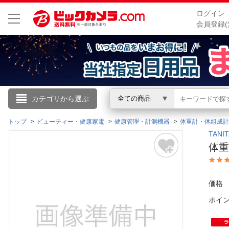
ログイン
会員登録(
こんにちは
カテゴリから選ぶ
全ての商品
ログイン
トップ
ビューティー・健康家電
健康管理・計測機器
体重計・体組成計
TAN
体重
新規会員登録
会員メニュー
価格
ポイ
お買いもの履歴
閲覧履歴