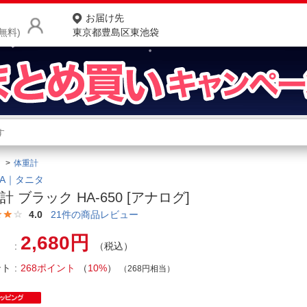
お届け先
無料)
東京都豊島区東池袋
商品をさがす
ランキングからさがす
ネ
体重計
カテゴリ一覧からさがす
ポ
ITA｜タニタ
計 ブラック HA-650 [アナログ]
店
4.0
21
件の商品レビュー
お
2,680円
（税込）
お客様サポート
ント
268ポイント
（
10%
）
（268円相当）
ご利用ガイド