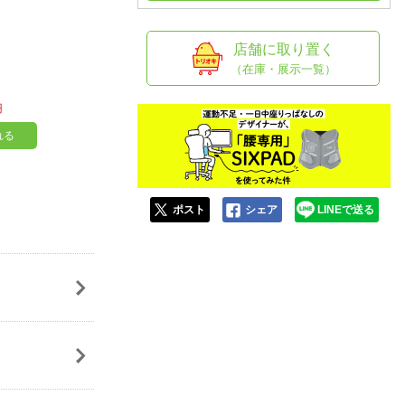
人窓口
R情報
店舗に取り置く
（在庫・展示一覧）
円
nglish / 中文
れる
ポスト
シェア
LINEで送る