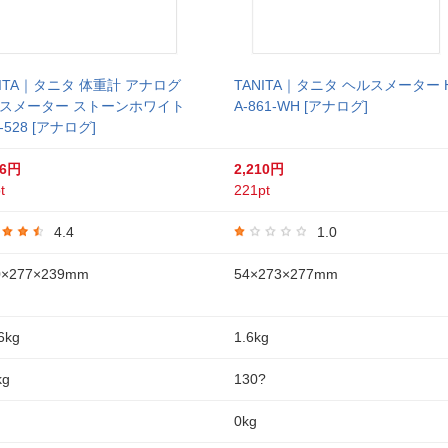
NITA｜タニタ 体重計 アナログ
TANITA｜タニタ ヘルスメーター 
スメーター ストーンホワイト
A-861-WH [アナログ]
-528 [アナログ]
06円
2,210円
t
221pt
4.4
1.0
×277×239mm
54×273×277mm
6kg
1.6kg
kg
130?
0kg