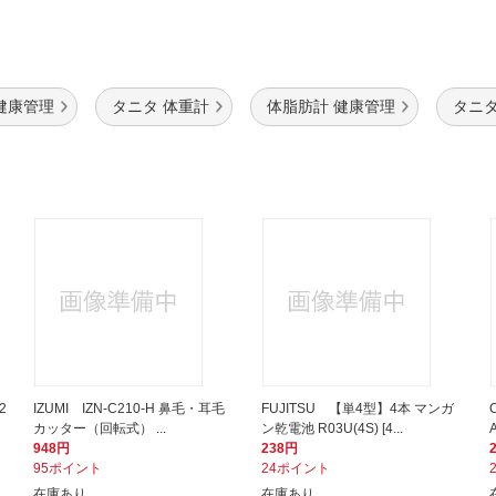
健康管理
タニタ 体重計
体脂肪計 健康管理
タニタ
2
IZUMI IZN-C210-H 鼻毛・耳毛
FUJITSU 【単4型】4本 マンガ
カッター（回転式） ...
ン乾電池 R03U(4S) [4...
948円
238円
95ポイント
24ポイント
在庫あり
在庫あり