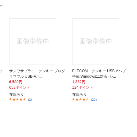
す
ッ
サンワサプライ テンキー プログ
ELECOM テンキー USB-Aハブ
ラマブル USB-Aハ...
搭載(Windows11対応) シ...
6,580円
1,232円
658ポイント
124ポイント
在庫あり
在庫あり
(2)
(22)