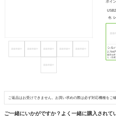
ポイ
ほしいもの
US
お知らせ
色
:
シル
2,794
販売を終
た（生産
ご返品はお受けできません。お買い求めの際は必ず対応機種をご
ご一緒にいかがですか？よく一緒に購入されて