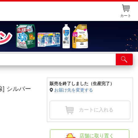
カート
店舗サービス
ット取り置き
イントカードWEB登録
販売を終了しました（生産完了）
有線] シルバー
お届け先を変更する
舗情報・店舗一覧
取り寄せ品入荷状況照会
カートに入れる
店舗に取り置く