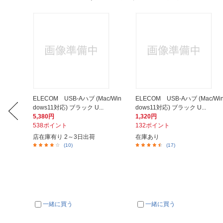
c/Win
ELECOM USB-Aハブ (Mac/Win
ELECOM USB-Aハブ (Mac/Wi
.
dows11対応) ブラック U...
dows11対応) ブラック U...
5,380円
1,320円
538ポイント
132ポイント
店在庫有り 2～3日出荷
在庫あり
(10)
(17)
一緒に買う
一緒に買う