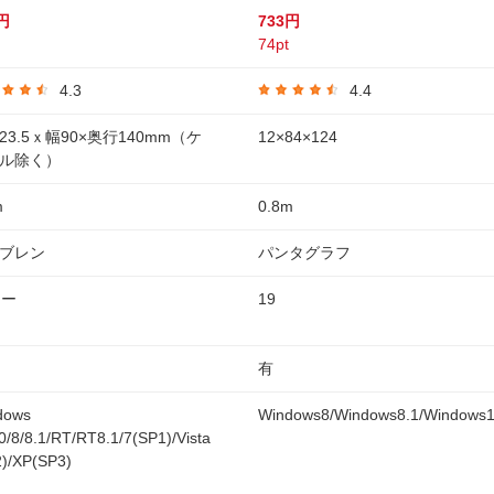
円
733円
74pt
4.3
4.4
23.5ｘ幅90×奥行140mm（ケ
12×84×124
ル除く）
m
0.8m
ブレン
パンタグラフ
キー
19
有
dows
Windows8/Windows8.1/Windows
0/8/8.1/RT/RT8.1/7(SP1)/Vista
)/XP(SP3)