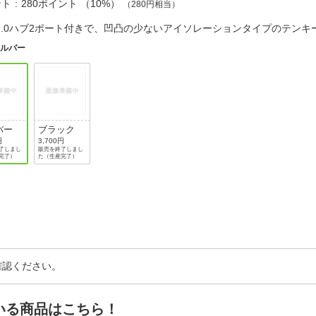
法
ント
280ポイント
（
10%
）
（280円相当）
よくある質問・お問合せ
I
B2.0ハブ2ポート付きで、凹凸の少ないアイソレーションタイプのテン
ご利用規約
シルバー
E
バー
ブラック
円
3,700円
了しまし
販売を終了しまし
完了）
た（生産完了）
確認ください。
いる商品はこちら！