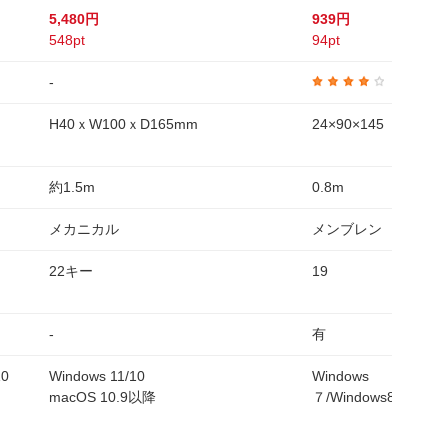
5,480円
939円
548pt
94pt
-
4.0
H40ｘW100ｘD165mm
24×90×145
約1.5m
0.8m
メカニカル
メンブレン
22キー
19
-
有
10
Windows 11/10
Windows
macOS 10.9以降
７/Windows8.1/Wind