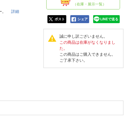
人窓口
（在庫・展示一覧）
R情報
キー。
詳細
ポスト
シェア
LINEで送る
誠に申し訳ございません。
この商品は在庫がなくなりまし
nglish / 中文
た。
この商品はご購入できません。
ご了承下さい。