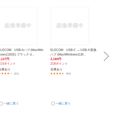
ELECOM USB-Aハブ (Mac/Win
ELECOM USB-C → USB-A 変換
ELECO
dows11対応) ブラック U...
ハブ (Mac/Windows11対...
ハブ (Ma
2,127円
2,180円
2,980
213ポイント
218ポイント
298ポ
在庫あり
在庫あり
在庫あ
(21)
(54)
一緒に買う
一緒に買う
一