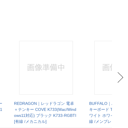
ー
REDRAGON｜レッドラゴン 電卓
BUFFALO｜バッフ
1
＋テンキー COVE K733(Mac/Wind
キーボード TabキーU
ows11対応) ブラック K733-RGBTI
ワイト ホワイト BSTK
[有線 /メカニカル]
線 /メンブレン]