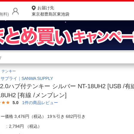
お届け先
無料)
東京都豊島区東池袋
商品をさがす
ランキングからさがす
ネ
テンキー
カテゴリ一覧からさがす
ポ
サプライ｜SANWA SUPPLY
B2.0ハブ付テンキー シルバー NT-18UH2 [USB /
店
18UH2 [有線 /メンブレン]
お
5.0
1
件の商品レビュー
お客様サポート
ー価格 3,476円（税込） 19％引き 682円引き
ご利用ガイド
2,794円
（税込）