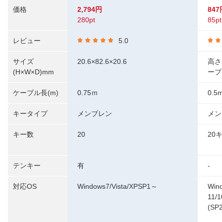
価格
2,794円
847
280pt
85pt
レビュー
5.0
サイズ
20.6×82.6×20.6
高さ
(H×W×D)mm
ーブ
ケーブル長(m)
0.75ｍ
0.5
キータイプ
メンブレン
メン
キー数
20
20
テンキー
有
-
対応OS
Windows7/Vista/XPSP1～
Win
11/1
(SP2