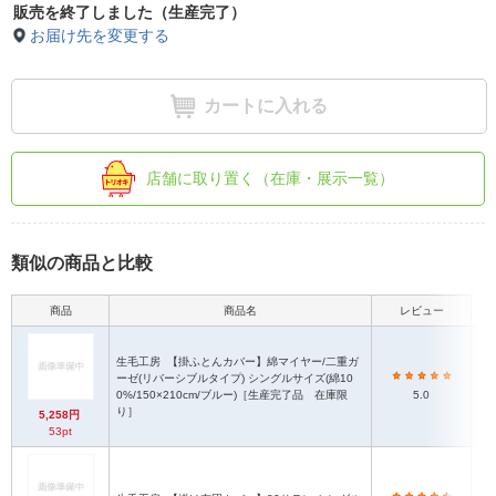
販売を終了しました（生産完了）
お届け先を変更する
カートに入れる
店舗に取り置く（在庫・展示一覧）
類似の商品と比較
商品
商品名
レビュー
本
生毛工房
【掛ふとんカバー】綿マイヤー/二重ガ
ーゼ(リバーシブルタイプ) シングルサイズ(綿10
0%/150×210cm/ブルー)［生産完了品 在庫限
5.0
り］
5,258円
53pt