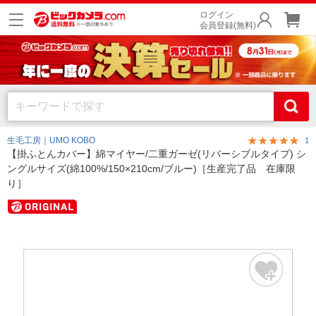
ログイン
会員登録(無料)
生毛工房｜UMO KOBO
1
【掛ふとんカバー】綿マイヤー/二重ガーゼ(リバーシブルタイプ) シ
ングルサイズ(綿100%/150×210cm/ブルー)［生産完了品 在庫限
り］