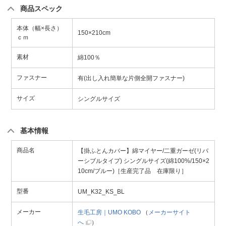
商品スペック
本体（幅×長さ）
150×210cm
ｃｍ
素材
綿100％
ファスナー
有(出し入れ簡単な片側全開ファスナー)
サイズ
シングルサイズ
基本情報
商品名
【掛ふとんカバー】綿マイヤー/二重ガーゼ(リバ
ーシブルタイプ) シングルサイズ(綿100%/150×2
10cm/ブルー)［生産完了品 在庫限り］
型番
UM_K32_KS_BL
メーカー
生毛工房｜UMO KOBO
（
メーカーサイト
へ
）