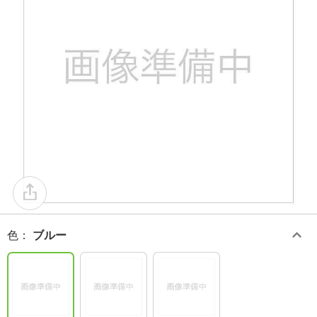
色
：
ブルー