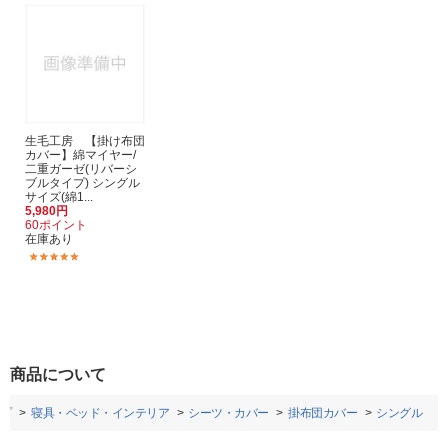
生毛工房 【掛け布団
カバー】綿マイヤー/
二重ガーゼ(リバーシ
ブルタイプ) シングル
サイズ(綿1...
5,980円
60ポイント
在庫あり
(1)
商品について
プ
寝具・ベッド・インテリア
シーツ・カバー
掛布団カバー
シングル