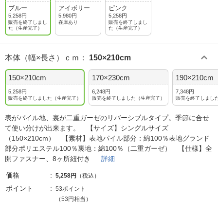
ブルー
アイボリー
ピンク
5,258円
5,980円
5,258円
販売を終了しまし
在庫あり
販売を終了しまし
た（生産完了）
た（生産完了）
本体（幅×長さ）ｃｍ
：
150×210cm
150×210cm
170×230cm
190×210cm
5,258円
6,248円
7,348円
販売を終了しました（生産完了）
販売を終了しました（生産完了）
販売を終了しまし
表がパイル地、裏が二重ガーゼのリバーシブルタイプ。季節に合せ
て使い分けが出来ます。 【サイズ】シングルサイズ
（150×210cm） 【素材】表地パイル部分：綿100％表地グランド
部分ポリエステル100％裏地：綿100％（二重ガーゼ） 【仕様】全
開ファスナー、8ヶ所紐付き
詳細
価格
5,258円
（税込）
ポイント
53ポイント
（53円相当）