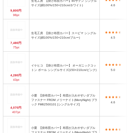
生毛工房
【掛け布団カバー】80サテン シングル
サイズ(綿100%/150×210cm/ホワイト)
4.6
9,800円
98pt
生毛工房
【掛け布団カバー】スーピマ シングル
サイズ(綿100%/150×210cm/ブルー)
4.5
7,480円
75pt
イケヒコ
【掛け布団カバー】 オーガニックコッ
トン ポール シングルサイズ(150×210cm/ピンク)
5.0
4,280円
43pt
小栗
【掛布団カバー】布団が入れやすいダブル
ファスナー FROM メリーナイト(MerryNight) ブラ
4.6
ック FM62500101 [シングルサイズ]
4,070円
407pt
小栗
【掛布団カバー】布団が入れやすいダブル
ファスナー FROM メリーナイト(MerryNight) ブラ