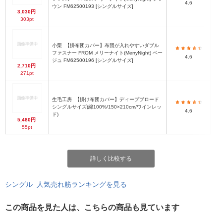
4.6
ウン FM62500193 [シングルサイズ]
3,030円
303pt
小栗
【掛布団カバー】布団が入れやすいダブル
ファスナー FROM メリーナイト(MerryNight) ベー
4.6
ジュ FM62500196 [シングルサイズ]
2,710円
271pt
生毛工房
【掛け布団カバー】ディープブロード
シングルサイズ(綿100%/150×210cm/ワインレッ
4.6
ド)
5,480円
55pt
詳しく比較する
シングル 人気売れ筋ランキングを見る
この商品を見た人は、こちらの商品も見ています