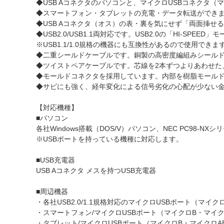
◆USB Aコネクタのパソコンと、マイクロUSBコネクタ
◆スマートフォン・タブレットの充電・データ転送ができ
◆USB Aコネクタ（オス）の表・裏を気にせず「両面挿せる
◆USB2.0/USB1.1両対応です。USB2.0の「HI-S
※USB1.1/1.0規格の機器にも互換性があるので使用できま
◆二重シールドケーブルです。銅製の高密度編組みシール
◆ツイストペアケーブルです。芯線を2本ずつよりあわせた
◆モールドコネクタを採用しています。内部を樹脂モール
◆サビにも強く、経年変化による信号劣化の心配が少ない
【対応機種】
■パソコン
各社Windows搭載（DOS/V）パソコン、NEC PC98-NXシリ
※USBポートを持っている機種に対応します。
■USB充電器
USB Aコネクタ メスを持つUSB充電器
■周辺機器
・各社USB2.0/1.1規格対応のマイクロUSBポート（マイ
・スマートフォン/マイクロUSBポート（マイクロB・マイ
・タブレット/マイクロUSBポート（マイクロB・マイクロA