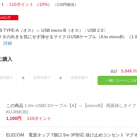
法
よくある質問・お問合せ
ント
110ポイント
（
10%
）
（110円相当）
I
ご利用規約
B TYPE-A（オス）⇔ USB micro-B（オス）：USB 2.0〕
タの向きを気にせず挿せるマイクロUSBケーブル（A to microB）（1
）
詳細
E
に購入
5,846
合計
円
一緒にカートに入
1.0m USB2.0ケーブル【A】⇔【microB】 両面挿し
KU-RMCB1
1,100円
110ポイント
ELECOM 電源タップ 7個口 5m 3P対応 抜け止めコンセント マグ