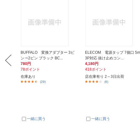
 BSHD
BUFFALO 変換アダプター 3ピ
ELECOM 電源タップ 7個口 5
.
ン⇒2ピン ブラック BC...
3P対応 抜け止めコン...
780円
4,180円
78ポイント
418ポイント
在庫あり
店在庫有り 2～3日出荷
(29)
(6)
一緒に買う
一緒に買う