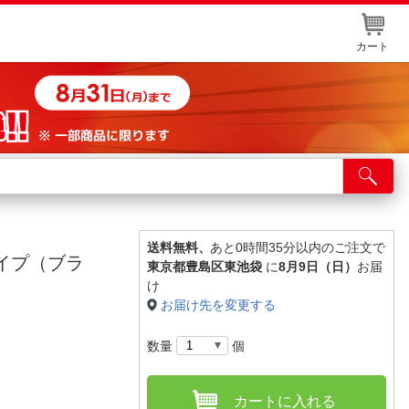
カート
店舗サービス
ット取り置き
イントカードWEB登録
送料無料、
あと0時間35分以内のご注文で
しタイプ（ブラ
東京都豊島区東池袋
に
8月9日（日）
お届
舗情報・店舗一覧
け
お届け先を変更する
取り寄せ品入荷状況照会
数量
個
カートに入れる