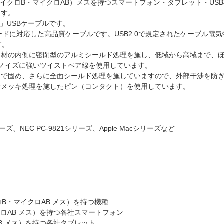
（マイクロB・マイクロAB）メスを持つスマートフォン・タブレット・US
ます。
」USBケーブルです。
PEED」モードに対応した高品質ケーブルです。USB2.0で規定されたケーブ
す。
ド材の内側に密閉型のアルミシールド処理を施し、低域から高域まで、
ノイズに強いツイストペア線を使用しています。
ドで固め、さらに全面シールド処理を施していますので、外部干渉を防
金メッキ処理を施したピン（コンタクト）を使用しています。
ーズ、NEC PC-9821シリーズ、Apple Macシリーズなど
クロB・マイクロAB メス）を持つ機種
クロAB メス）を持つ各社スマートフォン
B メス）を持つ各社タブレット