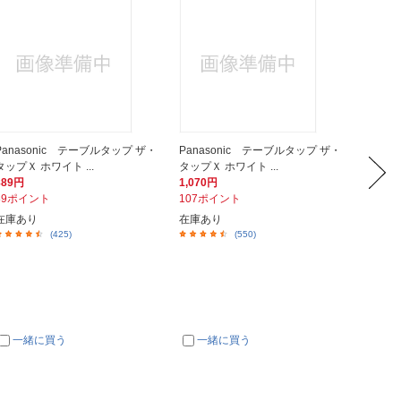
Panasonic テーブルタップ ザ・
Panasonic テーブルタップ ザ・
ELEC
タップＸ ホワイト ...
タップＸ ホワイト ...
LD-CTX
889円
1,070円
566円
89ポイント
107ポイント
57ポイ
在庫あり
在庫あり
在庫あ
(425)
(550)
一緒に買う
一緒に買う
一