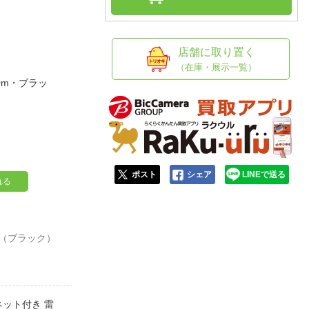
人窓口
R情報
店舗に取り置く
（在庫・展示一覧）
.0m・ブラッ
nglish / 中文
ポスト
シェア
LINEで送る
れる
タイプ（ブラック）
ネット付き 雷