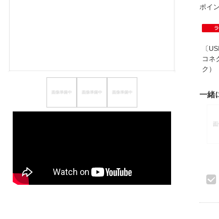
ポイ
ほしいもの
お知らせ
〔US
コネク
ク
一緒