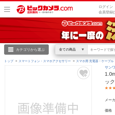
ログイン
会員登録(
こんにちは
カテゴリから選ぶ
全ての商品
ログイン
トップ
スマートフォン・スマホアクセサリー
スマホ用 充電器・ケーブル
サンワ
1.
新規会員登録
ック
会員メニュー
メーカ
お買いもの履歴
価格
閲覧履歴