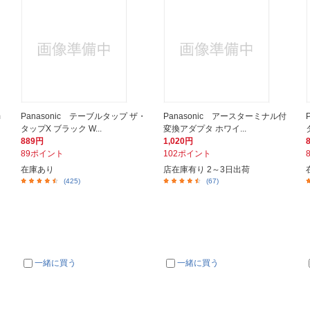
m
Panasonic テーブルタップ ザ・
Panasonic アースターミナル付
タップX ブラック W...
変換アダプタ ホワイ...
889円
1,020円
89ポイント
102ポイント
在庫あり
店在庫有り 2～3日出荷
(425)
(67)
一緒に買う
一緒に買う