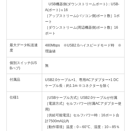
USB機器側(ダウンストリームポート)：USB-
A(ポート)ｘ16
［アップストリーム(パソコン側)ポート数］1ポ
ート
［ダウンストリーム(周辺機器側)ポート数］16
ポート
最大データ転送速
480Mbps ※USB2.0ハイスピードモード時 ※
度
理論値
個別スイッチ(US
無
Bハブ)
付属品
USB2.0ケーブル×1、専用ACアダプター×1 DC
ケーブル長：約1.1m ※コネクターを除く
仕様1
［USBケーブル方式］USB2.0ケーブルが付属
［電源方式］セルフパワー(付属ACアダプター使
用)
［供給可能電流］セルフパワー時：16ポート合
計7500mA以内
［動作環境］温度：0～60°C、湿度：10～85％