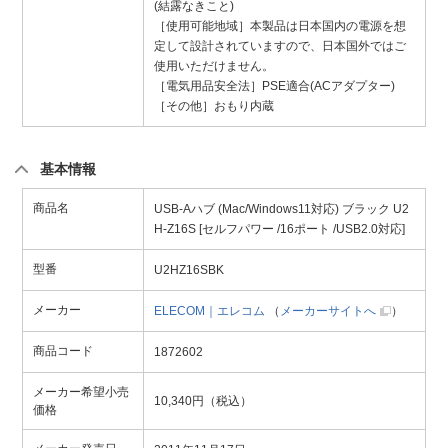
(結露なきこと)
［使用可能地域］本製品は日本国内の電源を想
定して設計されていますので、日本国外ではご
使用いただけません。
［電気用品安全法］PSE適合(ACアダプター)
［その他］おもり内蔵
基本情報
商品名
USB-Aハブ (Mac/Windows11対応) ブラック U2
H-Z16S [セルフパワー /16ポート /USB2.0対応]
型番
U2HZ16SBK
メーカー
ELECOM｜エレコム
（
メーカーサイトへ
）
商品コード
1872602
メーカー希望小売
10,340円（税込）
価格