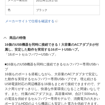
メーカー発売日
2011年11月17日
色
ブラック
メーカーサイトで仕様を確認する
商品の特徴
16個のUSB機器を同時に接続できる！大容量のACアダプタが付
属し、安定した動作を実現する16ポートUSBハブ。
「16ポートセルフパワーUSBハブ」
■16個ものUSB機器を同時に接続できるセルフパワー専用USBハ
ブ
16個ものポートを搭載しながら、大容量のACアダプタで安定し
た動作を実現するセルフパワー専用USBハブです。増え続ける
USB電源対応の周辺機器を16個もまとめて接続できますので、デ
スク周りがすっきりし、快適な作業環境になること間違いなしで
す。また、付属のACアダプタは、高容量40W、合計7,500mAも
の電流を供給するセルフパワー専用モデルで、消費電力の大きい
ポータブルHDDのような機器にも安定した電力を供給できます。