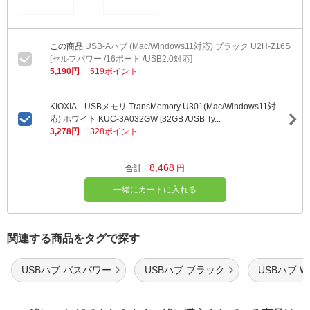
USB-Aハブ (Mac/Windows11対応) ブラック U2H-Z16S
[セルフパワー /16ポート /USB2.0対応]
5,190円
519ポイント
KIOXIA USBメモリ TransMemory U301(Mac/Windows11対
応) ホワイト KUC-3A032GW [32GB /USB Ty...
3,278円
328ポイント
8,468
合計
円
一緒にカートに入れる
関連する商品をタグで探す
USBハブ バスパワー
USBハブ ブラック
USBハブ Wi