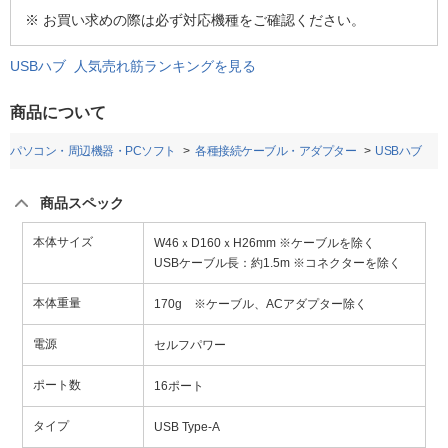
※ お買い求めの際は必ず対応機種をご確認ください。
USBハブ 人気売れ筋ランキングを見る
商品について
パソコン・周辺機器・PCソフト
各種接続ケーブル・アダプター
USBハブ
商品スペック
本体サイズ
W46ｘD160ｘH26mm ※ケーブルを除く
USBケーブル長：約1.5m ※コネクターを除く
本体重量
170g ※ケーブル、ACアダプター除く
電源
セルフパワー
ポート数
16ポート
タイプ
USB Type-A