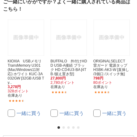
ご一緒にいかがですか？よく一緒に購入されている商品は
こちら！
KIOXIA USBメモリ
BUFFALO 外付けHD
ORIGINALSELECT
TransMemory U301
D USB-A接続 ブラッ
雷ガード 電源タップ
(Mac/Windows11対
ク HD-CD4U3-BA [4T
HSBK-AK3-W [直挿し
応) ホワイト KUC-3A
B /据え置き型]
/3個口 /スイッチ無]
032GW [32GB /USB T
27,800円
798円
y...
2,780ポイント
80ポイント
3,278円
在庫あり
在庫あり
328ポイント
(680)
(204)
在庫あり
(381)
一緒に買う
一緒に買う
一緒に買う