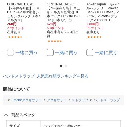
ORIGINAL BASIC
ORIGINAL BASIC
Anker Japan モバイ
【7年保存可能】 LR6
【7年保存可能】 単三
ルバッテリー Power
BKOS-4P 単3電池 シ
形アルカリ乾電池10
Bank (10000mAh、2
ュリンクパック [4本 /
本パック LR6BKOS-1
2.5W、2 Ports) ブラ
アルカリ]
0P [10本 /アルカ...
ック A1388N11 ...
268円
628円
2,860円
27ポイント
63ポイント
29ポイント
在庫あり
店在庫有り 2～3日出
在庫あり
荷
(334)
(107)
(941)
一緒に買う
一緒に買う
一緒に買う
ハンドストラップ 人気売れ筋ランキングを見る
商品について
リー
iPhoneアクセサリー
アクセサリー
ストラップ
ハンドストラップ
商品スペック
サイズ
カラビナ部分：約4.2cm