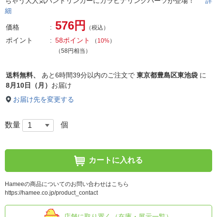
ちゃう大人気ハンドリンカーにカラビナリングパーツが登場！
詳
細
576円
価格
（税込）
ポイント
58ポイント
（
10%
）
（58円相当）
送料無料、
あと
6時間39分以内
のご注文で
東京都豊島区東池袋
に
8月10日（月）
お届け
お届け先を変更する
数量
個
カートに入れる
Hameeの商品についてのお問い合わせはこちら
https://hamee.co.jp/product_contact
店舗に取り置く（在庫・展示一覧）