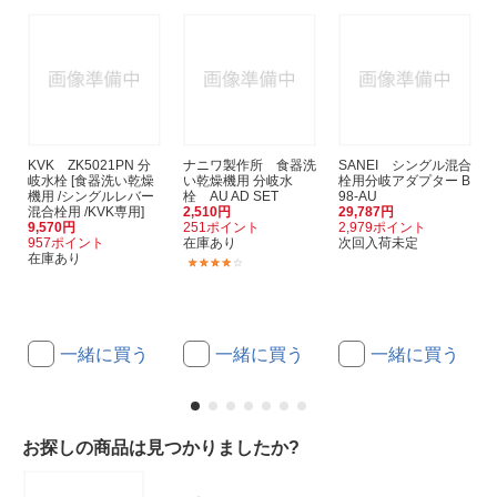
KVK ZK5021PN 分
ナニワ製作所 食器洗
SANEI シングル混合
岐水栓 [食器洗い乾燥
い乾燥機用 分岐水
栓用分岐アダプター B
機用 /シングルレバー
栓 AU AD SET
98-AU
混合栓用 /KVK専用]
2,510円
29,787円
9,570円
251ポイント
2,979ポイント
957ポイント
在庫あり
次回入荷未定
在庫あり
(15)
一緒に買う
一緒に買う
一緒に買う
お探しの商品は見つかりましたか?