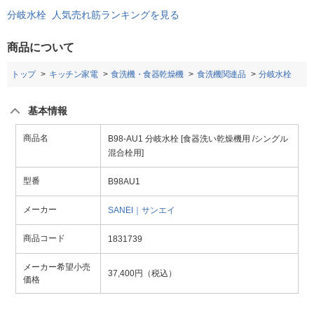
分岐水栓 人気売れ筋ランキングを見る
商品について
トップ
キッチン家電
食洗機・食器乾燥機
食洗機関連品
分岐水栓
基本情報
商品名
B98-AU1 分岐水栓 [食器洗い乾燥機用 /シングル
混合栓用]
型番
B98AU1
メーカー
SANEI｜サンエイ
商品コード
1831739
メーカー希望小売
37,400円（税込）
価格