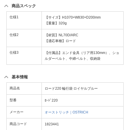
商品スペック
仕様1
【サイズ】H1070×W830×D200mm
【重量】320g
仕様2
【材質】NL70D/ARC
【適応車種】ロード
仕様3
【付属品】エンド金具（リア用130mm）、ショ
ルダーベルト、中締ベルト、収納袋
基本情報
商品名
ロード220 輪行袋 ロイヤルブルー
型番
ﾛｰﾄﾞ220
メーカー
オーストリッチ｜OSTRICH
商品コード
1823441