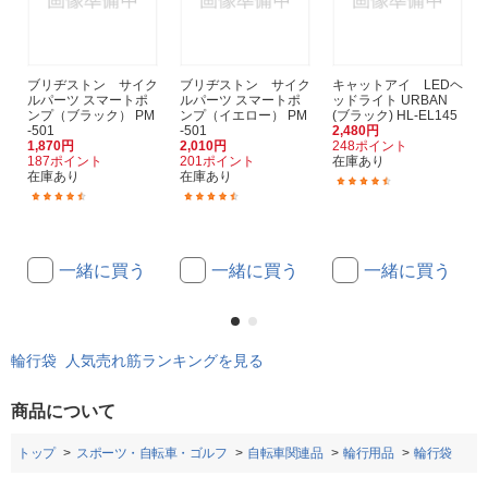
ブリヂストン サイク
ブリヂストン サイク
キャットアイ LEDヘ
ルパーツ スマートポ
ルパーツ スマートポ
ッドライト URBAN
ンプ（ブラック） PM
ンプ（イエロー） PM
(ブラック) HL-EL145
-501
-501
2,480円
1,870円
2,010円
248ポイント
187ポイント
201ポイント
在庫あり
在庫あり
在庫あり
(72)
(335)
(335)
一緒に買う
一緒に買う
一緒に買う
輪行袋 人気売れ筋ランキングを見る
商品について
トップ
スポーツ・自転車・ゴルフ
自転車関連品
輪行用品
輪行袋