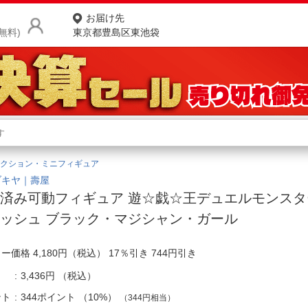
お届け先
無料)
東京都豊島区東池袋
商品をさがす
ランキングからさがす
ネ
クション・ミニフィギュア
カテゴリ一覧からさがす
ポ
ブキヤ｜壽屋
済み可動フィギュア 遊☆戯☆王デュエルモンスタ
店
ッシュ ブラック・マジシャン・ガール
お
ー価格 4,180円（税込） 17％引き 744円引き
お客様サポート
3,436円
（税込）
ご利用ガイド
ント
344ポイント
（
10%
）
（344円相当）