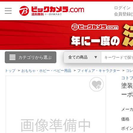
ログイン
会員登録(
こんにちは
カテゴリから選ぶ
全ての商品
ログイン
トップ
おもちゃ・ホビー・ベビー用品
フィギュア・キャラクター
コレ
コト
塗装
新規会員登録
ーポ
会員メニュー
メーカ
お買いもの履歴
価格
ポイ
閲覧履歴