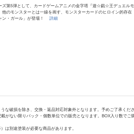
法
よくある質問・お問合せ
ーズ第5弾として、カードゲームアニメの金字塔『遊☆戯☆王デュエル
I
、他のモンスターとは一線を画す、モンスターカードのヒロイン的存在
ご利用規約
ャン・ガール」が登場！
詳細
E
ような破損を除き、交換・返品対応対象外となります。予めご了承くだ
記載がない限りパック・個数単位での販売となります。BOX入り数でご
等）は別途塗装が必要な商品があります。