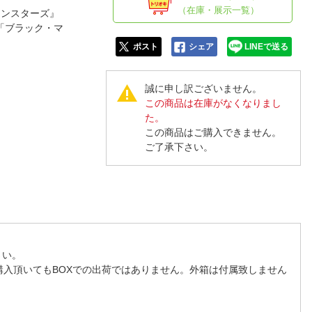
人窓口
（在庫・展示一覧）
モンスターズ』
R情報
「ブラック・マ
ポスト
シェア
LINEで送る
誠に申し訳ございません。
この商品は在庫がなくなりまし
nglish / 中文
た。
この商品はご購入できません。
ご了承下さい。
さい。
購入頂いてもBOXでの出荷ではありません。外箱は付属致しません