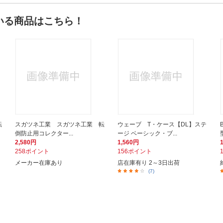
いる商品はこちら！
転
スガツネ工業 スガツネ工業 転
ウェーブ T・ケース【DL】ステ
倒防止用コレクター...
ージ ベーシック・ブ...
2,580円
1,560円
258ポイント
156ポイント
メーカー在庫あり
店在庫有り 2～3日出荷
(7)