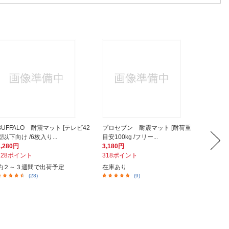
BUFFALO 耐震マット [テレビ42
プロセブン 耐震マット [耐荷重
不二貿
型以下向け /6枚入り...
目安100kg /フリー...
ース 4段
1,280円
3,180円
13,45
128ポイント
318ポイント
1,34
約２～３週間で出荷予定
在庫あり
在庫あ
(28)
(9)