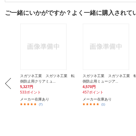
ご一緒にいかがですか？よく一緒に購入されて
ションケ
スガツネ工業 スガツネ工業 転
スガツネ工業 スガツネ工業 
倒防止用クリアミュ...
倒防止用ミュージア...
5,327円
4,570円
533ポイント
457ポイント
メーカー在庫あり
メーカー在庫あり
(7)
(1)