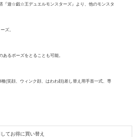
塔『遊☆戯☆王デュエルモンスターズ』より、他のモンスタ
リーズ。
のあるポーズをとることも可能。
3種(笑顔、ウィンク顔、はわわ顔)差し替え用手首一式、専
用してお得に買い替え