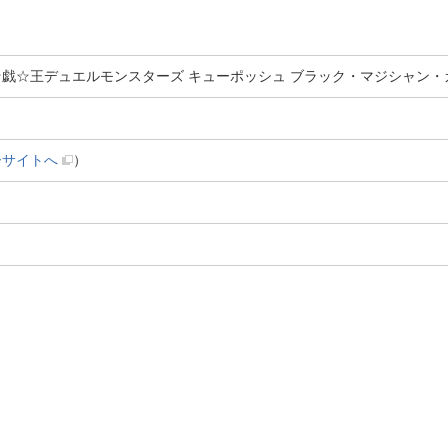
☆戯☆王デュエルモンスターズ キューポッシュ ブラック・マジシャン・
ーサイトへ
）