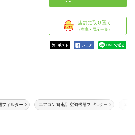
人窓口
R情報
店舗に取り置く
（在庫・展示一覧）
nglish / 中文
ポスト
シェア
LINEで送る
器フィルター
エアコン関連品 空調機器フィルター
エア