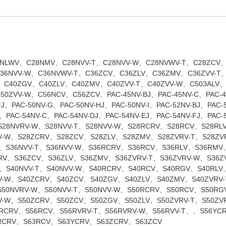
NLWV、C28NMV、C28NVV-T、C28NVV-W、C28NVWV-T、C28ZCV、
36NVV-W、C36NVWV-T、C36ZCV、C36ZLV、C36ZMV、C36ZVV-T
、C40ZGV、C40ZLV、C40ZMV、C40ZVV-T、C40ZVV-W、C503ALV
ZVV-W、C56NCV、C56ZCV、PAC-45NV-BJ、PAC-45NV-C、PAC-45N
FJ、PAC-50NV-G、PAC-50NV-HJ、PAC-50NV-I、PAC-52NV-BJ、PAC-
J、PAC-54NV-C、PAC-54NV-DJ、PAC-54NV-EJ、PAC-54NV-FJ、PAC-
28NVRV-W、S28NVV-T、S28NVV-W、S28RCRV、S28RCV、S28RL
V-W、S28ZCRV、S28ZCV、S28ZLV、S28ZMV、S28ZVRV-T、S28ZV
、S36NVV-T、S36NVV-W、S36RCRV、S36RCV、S36RLV、S36RMV
RV、S36ZCV、S36ZLV、S36ZMV、S36ZVRV-T、S36ZVRV-W、S36Z
W、S40NVV-T、S40NVV-W、S40RCRV、S40RCV、S40RGV、S40RLV
V-W、S40ZCRV、S40ZCV、S40ZGV、S40ZLV、S40ZMV、S40ZVRV-
50NVRV-W、S50NVV-T、S50NVV-W、S50RCRV、S50RCV、S50RG
V-W、S50ZCRV、S50ZCV、S50ZGV、S50ZLV、S50ZVRV-T、S50ZV
6RCRV、S56RCV、S56RVRV-T、S56RVRV-W、S56RVV-T、、S56YC
3RCRV、S63RCV、S63YCRV、S63ZCRV、S63ZCV