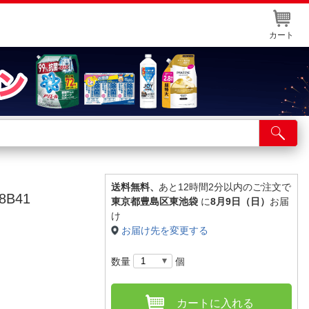
カート
店舗サービス
ット取り置き
イントカードWEB登録
送料無料、
あと12時間2分以内のご注文で
B41
東京都豊島区東池袋
に
8月9日（日）
お届
舗情報・店舗一覧
け
お届け先を変更する
取り寄せ品入荷状況照会
数量
個
カートに入れる