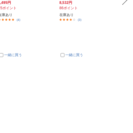
4,495円
8,532円
3,460
45ポイント
86ポイント
35ポイ
在庫あり
在庫あり
入荷次
(4)
(3)
一緒に買う
一緒に買う
一