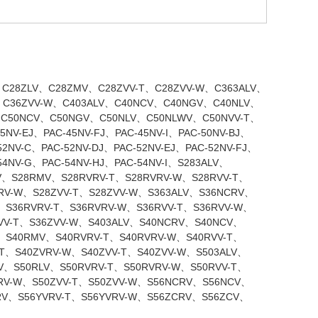
C28ZLV、C28ZMV、C28ZVV-T、C28ZVV-W、C363ALV、
、C36ZVV-W、C403ALV、C40NCV、C40NGV、C40NLV、
、C50NCV、C50NGV、C50NLV、C50NLWV、C50NVV-T、
V-EJ、PAC-45NV-FJ、PAC-45NV-I、PAC-50NV-BJ、
52NV-C、PAC-52NV-DJ、PAC-52NV-EJ、PAC-52NV-FJ、
54NV-G、PAC-54NV-HJ、PAC-54NV-I、S283ALV、
V、S28RMV、S28RVRV-T、S28RVRV-W、S28RVV-T、
RV-W、S28ZVV-T、S28ZVV-W、S363ALV、S36NCRV、
、S36RVRV-T、S36RVRV-W、S36RVV-T、S36RVV-W、
VV-T、S36ZVV-W、S403ALV、S40NCRV、S40NCV、
、S40RMV、S40RVRV-T、S40RVRV-W、S40RVV-T、
T、S40ZVRV-W、S40ZVV-T、S40ZVV-W、S503ALV、
V、S50RLV、S50RVRV-T、S50RVRV-W、S50RVV-T、
RV-W、S50ZVV-T、S50ZVV-W、S56NCRV、S56NCV、
RV、S56YVRV-T、S56YVRV-W、S56ZCRV、S56ZCV、