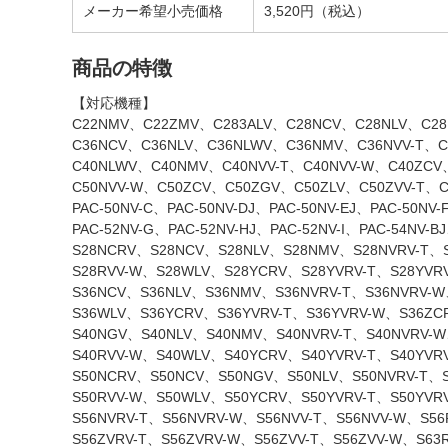
メーカー希望小売価格
3,520円（税込）
商品の特徴
【対応機種】
C22NMV、C22ZMV、C283ALV、C28NCV、C28NLV、C28
C36NCV、C36NLV、C36NLWV、C36NMV、C36NVV-T、C
C40NLWV、C40NMV、C40NVV-T、C40NVV-W、C40ZCV
C50NVV-W、C50ZCV、C50ZGV、C50ZLV、C50ZVV-T、C50
PAC-50NV-C、PAC-50NV-DJ、PAC-50NV-EJ、PAC-50NV-
PAC-52NV-G、PAC-52NV-HJ、PAC-52NV-I、PAC-54NV-B
S28NCRV、S28NCV、S28NLV、S28NMV、S28NVRV-T、S
S28RVV-W、S28WLV、S28YCRV、S28YVRV-T、S28YVR
S36NCV、S36NLV、S36NMV、S36NVRV-T、S36NVRV-W
S36WLV、S36YCRV、S36YVRV-T、S36YVRV-W、S36ZC
S40NGV、S40NLV、S40NMV、S40NVRV-T、S40NVRV-
S40RVV-W、S40WLV、S40YCRV、S40YVRV-T、S40YVR
S50NCRV、S50NCV、S50NGV、S50NLV、S50NVRV-T、S
S50RVV-W、S50WLV、S50YCRV、S50YVRV-T、S50YVR
S56NVRV-T、S56NVRV-W、S56NVV-T、S56NVV-W、S5
S56ZVRV-T、S56ZVRV-W、S56ZVV-T、S56ZVV-W、S6