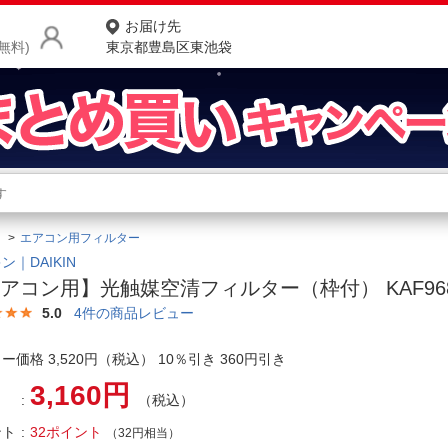
お届け先
無料)
東京都豊島区東池袋
商品をさがす
ランキングからさがす
ネ
エアコン用フィルター
カテゴリ一覧からさがす
ポ
ン｜DAIKIN
アコン用】光触媒空清フィルター（枠付） KAF968
店
5.0
4
件の商品レビュー
お
ー価格 3,520円（税込） 10％引き 360円引き
お客様サポート
3,160円
（税込）
ご利用ガイド
ント
32ポイント
（32円相当）