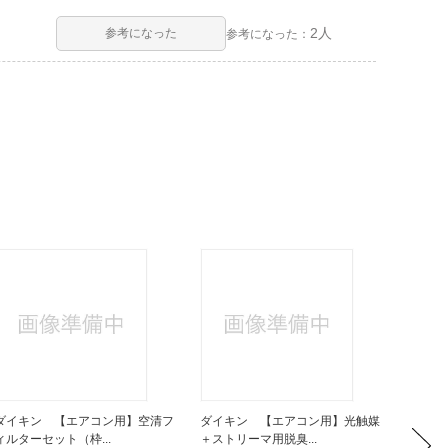
2人
参考になった
参考になった：
ダイキン 【エアコン用】空清フ
ダイキン 【エアコン用】光触媒
ダイキ
ィルターセット（枠...
＋ストリーマ用脱臭...
空清フィ