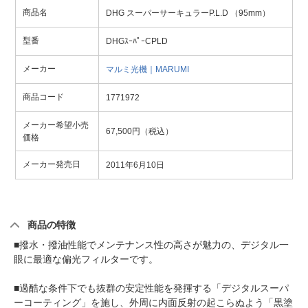
商品名
DHG スーパーサーキュラーP.L.D （95mm）
型番
DHGｽｰﾊﾟｰCPLD
メーカー
マルミ光機｜MARUMI
商品コード
1771972
メーカー希望小売
67,500円（税込）
価格
メーカー発売日
2011年6月10日
商品の特徴
■撥水・撥油性能でメンテナンス性の高さが魅力の、デジタル一
眼に最適な偏光フィルターです。
■過酷な条件下でも抜群の安定性能を発揮する「デジタルスーパ
ーコーティング」を施し、外周に内面反射の起こらぬよう「黒塗