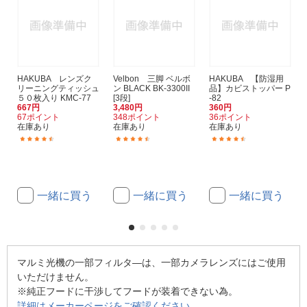
HAKUBA レンズク
Velbon 三脚 ベルボ
HAKUBA 【防湿用
リーニングティッシュ
ン BLACK BK-3300II
品】カビストッパー P
５０枚入り KMC-77
[3段]
-82
667円
3,480円
360円
67ポイント
348ポイント
36ポイント
在庫あり
在庫あり
在庫あり
(151)
(286)
(287)
一緒に買う
一緒に買う
一緒に買う
マルミ光機の一部フィルタ―は、一部カメラレンズにはご使用
いただけません。
※純正フードに干渉してフードが装着できない為。
詳細はメーカーページをご確認ください。