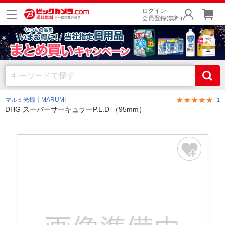
ログイン
会員登録(無料)
マルミ光機｜MARUMI
1
DHG スーパーサーキュラーP.L.D （95mm）