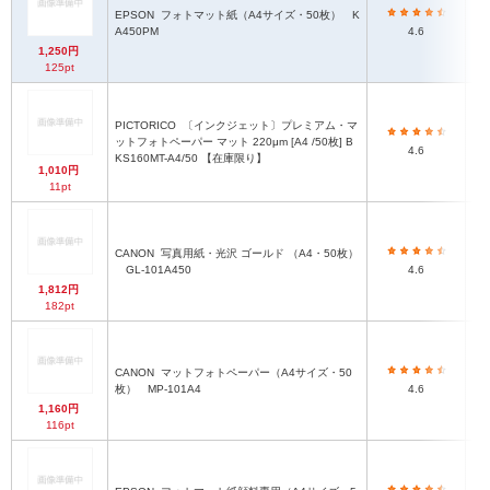
EPSON
フォトマット紙（A4サイズ・50枚） K
A450PM
4.6
1,250円
125pt
PICTORICO
〔インクジェット〕プレミアム・マ
ットフォトペーパー マット 220μm [A4 /50枚] B
4.6
KS160MT-A4/50 【在庫限り】
1,010円
11pt
CANON
写真用紙・光沢 ゴールド （A4・50枚）
GL-101A450
4.6
1,812円
182pt
CANON
マットフォトペーパー（A4サイズ・50
枚） MP-101A4
4.6
1,160円
116pt