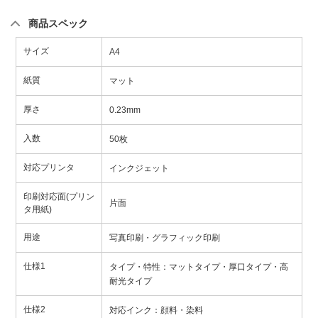
商品スペック
サイズ
A4
紙質
マット
厚さ
0.23mm
入数
50枚
対応プリンタ
インクジェット
印刷対応面(プリン
片面
タ用紙)
用途
写真印刷・グラフィック印刷
仕様1
タイプ・特性：マットタイプ・厚口タイプ・高
耐光タイプ
仕様2
対応インク：顔料・染料