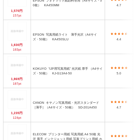
EPSON
フォトマット紙顔料専用（A4サイズ・5
0枚） KA450MM
4.7
1,570円
157pt
EPSON
写真用紙ライト 薄手光沢（A4サイ
ズ・50枚） KA450SLU
4.4
1,830円
183pt
KOKUYO
“IJP用写真用紙” 光沢紙 厚手 （A4サイ
ズ・50枚） KJ-G13A4-50
5.0
1,869円
187pt
CANON
キヤノン写真用紙・光沢スタンダード
［薄手］（A4サイズ・50枚） SD-201A450
4.7
1,235円
124pt
ELECOM
プリンター用紙 写真用紙 A4 50枚 光
沢 厚手 インクジェット用紙 写真プリント用紙 ホ