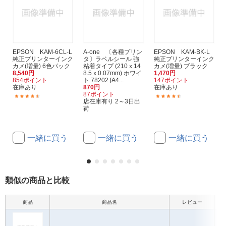
EPSON KAM-6CL-L
A-one 〔各種プリン
EPSON KAM-BK-L
純正プリンターインク
タ〕ラベルシール 強
純正プリンターインク
カメ(増量) 6色パック
粘着タイプ (210ｘ14
カメ(増量) ブラック
8,540円
8.5ｘ0.07mm) ホワイ
1,470円
854ポイント
ト 78202 [A4...
147ポイント
在庫あり
870円
在庫あり
87ポイント
(1672)
(1672)
店在庫有り 2～3日出
荷
一緒に買う
一緒に買う
一緒に買う
類似の商品と比較
商品
商品名
レビュー