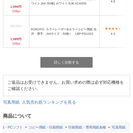
4.8
ワイト [A4 /50枚] ホワイト EJK-VLA450
1,090円
109pt
KOKUYO
カラーレーザー&カラーコピー用紙 光
沢・厚手 （A4サイズ・50枚） LBP-FG1310
4.3
1,089円
109pt
詳しく比較する
ご返品はお受けできません。お買い求めの際は必ず対応機種を
ご確認ください。
写真用紙 人気売れ筋ランキングを見る
商品について
器・PCソフト
コピー用紙・印刷用紙
印刷用紙・専用用紙各種
写真用紙