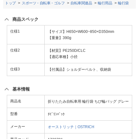
トップ
スポーツ・自転車・ゴルフ
自転車関連品
輪行用品
輪行袋
商品スペック
仕様1
【サイズ】H650×W600~850×D350mm
【重量】390g
仕様2
【材質】PE250D/CLC
【適応車種】小径
仕様3
【付属品】ショルダーベルト、収納袋
基本情報
商品名
折りたたみ自転車用 輪行袋 ちび輪バッグ グレー
型番
ﾁﾋﾞﾘﾝﾊﾞｯｸ
メーカー
オーストリッチ｜OSTRICH