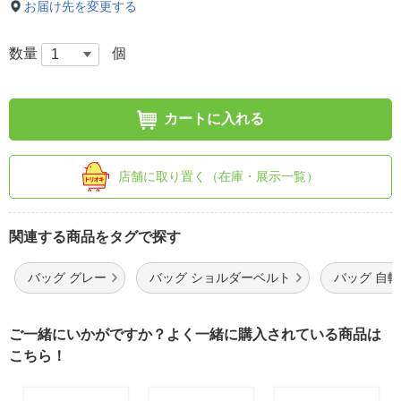
お届け先を変更する
数量
個
カートに入れる
店舗に取り置く（在庫・展示一覧）
関連する商品をタグで探す
バッグ グレー
バッグ ショルダーベルト
バッグ 自
ご一緒にいかがですか？よく一緒に購入されている商品は
こちら！