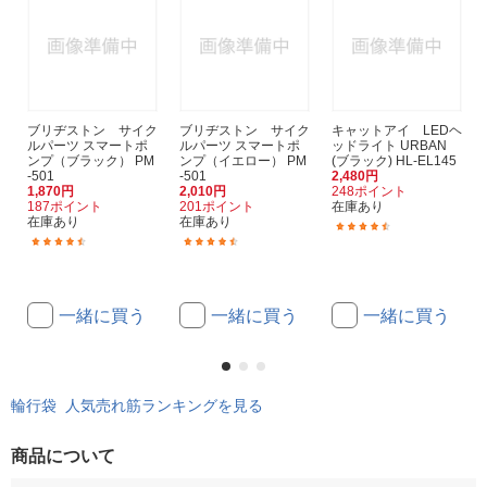
ブリヂストン サイク
ブリヂストン サイク
キャットアイ LEDヘ
ルパーツ スマートポ
ルパーツ スマートポ
ッドライト URBAN
ンプ（ブラック） PM
ンプ（イエロー） PM
(ブラック) HL-EL145
-501
-501
2,480円
1,870円
2,010円
248ポイント
187ポイント
201ポイント
在庫あり
在庫あり
在庫あり
(72)
(334)
(334)
一緒に買う
一緒に買う
一緒に買う
輪行袋 人気売れ筋ランキングを見る
商品について