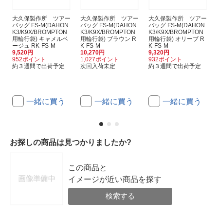
大久保製作所 ツアー
大久保製作所 ツアー
大久保製作所 ツアー
バッグ FS-M(DAHON
バッグ FS-M(DAHON
バッグ FS-M(DAHON
K3/K9X/BROMPTON
K3/K9X/BROMPTON
K3/K9X/BROMPTON
用輪行袋) キャメルベ
用輪行袋) ブラウン R
用輪行袋) オリーブ R
ージュ RK-FS-M
K-FS-M
K-FS-M
9,520円
10,270円
9,320円
952ポイント
1,027ポイント
932ポイント
約３週間で出荷予定
次回入荷未定
約３週間で出荷予定
一緒に買う
一緒に買う
一緒に買う
お探しの商品は見つかりましたか?
この商品と
イメージが近い商品を探す
検索する