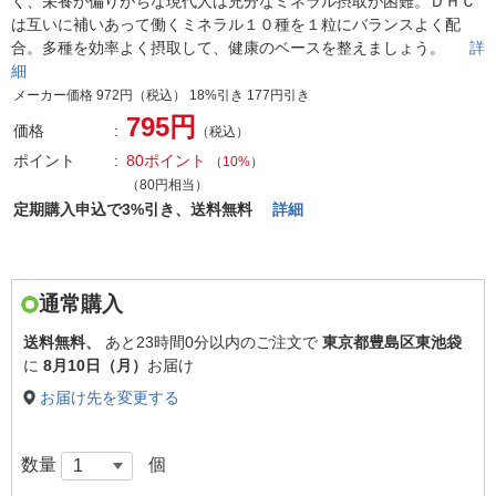
く、栄養が偏りがちな現代人は充分なミネラル摂取が困難。ＤＨＣ
は互いに補いあって働くミネラル１０種を１粒にバランスよく配
合。多種を効率よく摂取して、健康のベースを整えましょう。
詳
細
メーカー価格 972円（税込） 18%引き 177円引き
795円
価格
（税込）
ポイント
80ポイント
（
10%
）
（80円相当）
定期購入申込で3%引き、送料無料
詳細
通常購入
送料無料、
あと
23時間0分以内
のご注文で
東京都豊島区東池袋
に
8月10日（月）
お届け
お届け先を変更する
数量
個