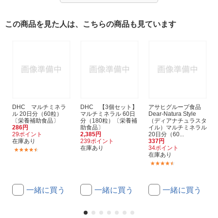
この商品を見た人は、こちらの商品も見ています
DHC マルチミネラ
DHC 【3個セット】
アサヒグループ食品
ル 20日分（60粒）
マルチミネラル 60日
Dear-Natura Style
〔栄養補助食品〕
分（180粒）〔栄養補
（ディアナチュラスタ
286円
助食品〕
イル）マルチミネラル
29ポイント
2,385円
20日分（60...
在庫あり
239ポイント
337円
在庫あり
34ポイント
(51)
在庫あり
(33)
一緒に買う
一緒に買う
一緒に買う