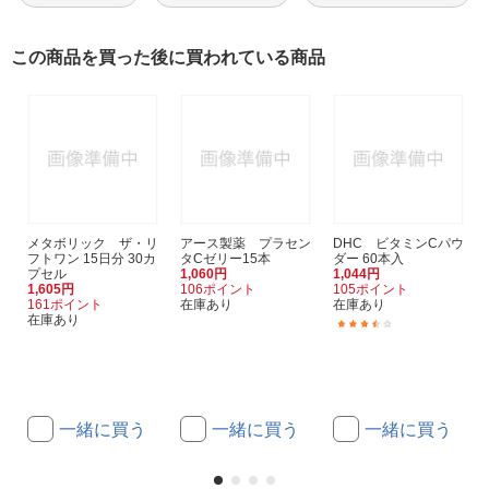
この商品を買った後に買われている商品
メタボリック ザ・リ
アース製薬 プラセン
DHC ビタミンCパウ
フトワン 15日分 30カ
タCゼリー15本
ダー 60本入
プセル
1,060円
1,044円
1,605円
106ポイント
105ポイント
161ポイント
在庫あり
在庫あり
在庫あり
(2)
一緒に買う
一緒に買う
一緒に買う