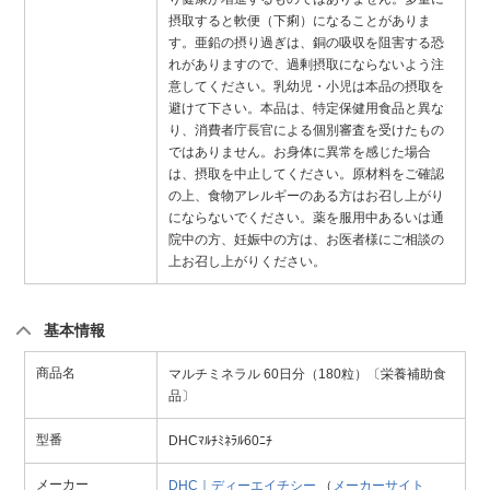
摂取すると軟便（下痢）になることがありま
す。亜鉛の摂り過ぎは、銅の吸収を阻害する恐
れがありますので、過剰摂取にならないよう注
意してください。乳幼児・小児は本品の摂取を
避けて下さい。本品は、特定保健用食品と異な
り、消費者庁長官による個別審査を受けたもの
ではありません。お身体に異常を感じた場合
は、摂取を中止してください。原材料をご確認
の上、食物アレルギーのある方はお召し上がり
にならないでください。薬を服用中あるいは通
院中の方、妊娠中の方は、お医者様にご相談の
上お召し上がりください。
基本情報
商品名
マルチミネラル 60日分（180粒）〔栄養補助食
品〕
型番
DHCﾏﾙﾁﾐﾈﾗﾙ60ﾆﾁ
メーカー
DHC｜ディーエイチシー
（
メーカーサイト