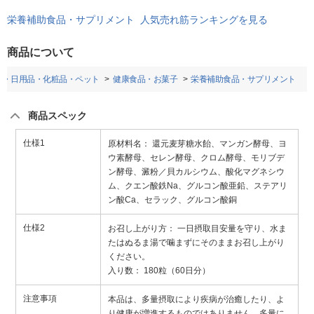
栄養補助食品・サプリメント 人気売れ筋ランキングを見る
商品について
品・日用品・化粧品・ペット
健康食品・お菓子
栄養補助食品・サプリメント
商品スペック
仕様1
原材料名： 還元麦芽糖水飴、マンガン酵母、ヨ
ウ素酵母、セレン酵母、クロム酵母、モリブデ
ン酵母、澱粉／貝カルシウム、酸化マグネシウ
ム、クエン酸鉄Na、グルコン酸亜鉛、ステアリ
ン酸Ca、セラック、グルコン酸銅
仕様2
お召し上がり方： 一日摂取目安量を守り、水ま
たはぬるま湯で噛まずにそのままお召し上がり
ください。
入り数： 180粒（60日分）
注意事項
本品は、多量摂取により疾病が治癒したり、よ
り健康が増進するものではありません。多量に