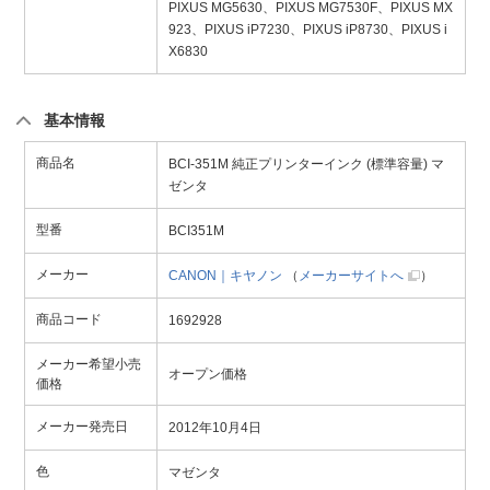
PIXUS MG5630、PIXUS MG7530F、PIXUS MX
923、PIXUS iP7230、PIXUS iP8730、PIXUS i
X6830
基本情報
商品名
BCI-351M 純正プリンターインク (標準容量) マ
ゼンタ
型番
BCI351M
メーカー
CANON｜キヤノン
（
メーカーサイトへ
）
商品コード
1692928
メーカー希望小売
オープン価格
価格
メーカー発売日
2012年10月4日
色
マゼンタ