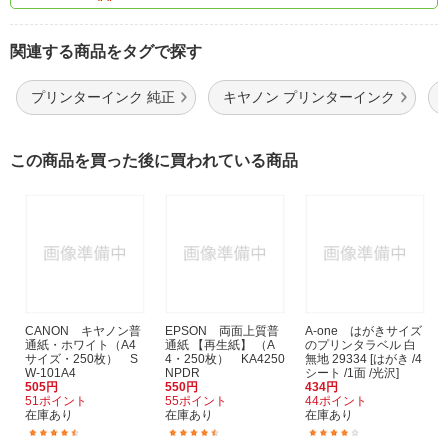
関連する商品をタグで探す
プリンターインク 純正
キヤノン プリンターインク
この商品を買った後に買われている商品
CANON キヤノン普
EPSON 両面上質普
A-one はがきサイズ
通紙・ホワイト（A4
通紙 【再生紙】 （A
のプリンタラベル 白
サイズ・250枚） S
4・250枚） KA4250
無地 29334 [はがき /4
W-101A4
NPDR
シート /1面 /光沢]
505円
550円
434円
51ポイント
55ポイント
44ポイント
在庫あり
在庫あり
在庫あり
(455)
(258)
(8)