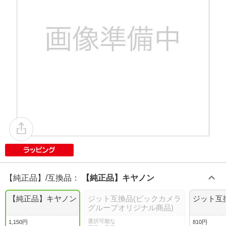
【純正品】/互換品
：
【純正品】キヤノン
【純正品】キヤノン
ジット互換品(ビックカメラ
ジット互
グループオリジナル商品)
選択可能な
1,150円
810円