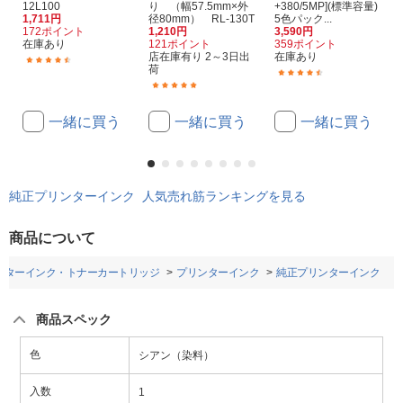
12L100
り （幅57.5mm×外
+380/5MP](標準容量)
1,711円
径80mm） RL-130T
5色パック...
172ポイント
1,210円
3,590円
在庫あり
121ポイント
359ポイント
店在庫有り 2～3日出
在庫あり
(167)
荷
(137)
(14)
一緒に買う
一緒に買う
一緒に買う
純正プリンターインク 人気売れ筋ランキングを見る
商品について
ンターインク・トナーカートリッジ
プリンターインク
純正プリンターインク
商品スペック
色
シアン（染料）
入数
1