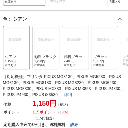
商品を表示
在庫あり
在庫あり
色
：
シアン
シアン
顔料ブラック
顔料ブラック
ブラック
ブ
(2個パック)
量)
選
1,150円
1,290円
2,480円
1,057円
商
在庫あり
在庫あり
在庫あり
在庫あり
［対応機種］プリンタ PIXUS MG5130、PIXUS MG5230、PIXUS
MG6130、PIXUS MG8130、PIXUS MG8230、PIXUS MG6230、
PIXUS MG5330、PIXUS MX883、PIXUS MX893、PIXUS iP4830、
PIXUS iP4930、PIXUS iX6530
詳細
1,150円
価格
（税込）
ポイント
115ポイント
（
10%
）
（115円相当）
定期購入申込で3%引き、送料無料
詳細