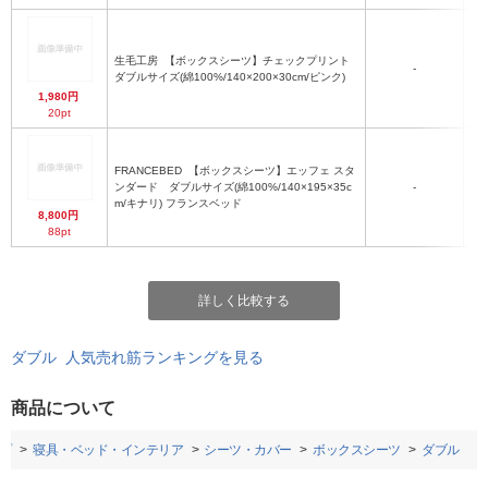
生毛工房
【ボックスシーツ】チェックプリント
-
ダブルサイズ(綿100%/140×200×30cm/ピンク)
1,980円
20pt
FRANCEBED
【ボックスシーツ】エッフェ スタ
ンダード ダブルサイズ(綿100%/140×195×35c
-
m/キナリ) フランスベッド
8,800円
88pt
詳しく比較する
ダブル 人気売れ筋ランキングを見る
商品について
プ
寝具・ベッド・インテリア
シーツ・カバー
ボックスシーツ
ダブル