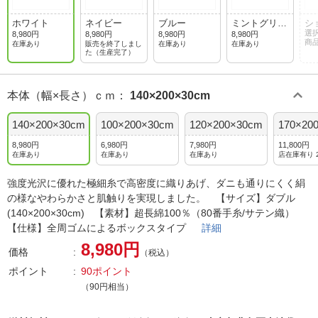
ホワイト
ネイビー
ブルー
ミントグリー
シ
ン
ウ
選
8,980円
8,980円
8,980円
8,980円
商
在庫あり
販売を終了しまし
在庫あり
在庫あり
た（生産完了）
本体（幅×長さ）ｃｍ
：
140×200×30cm
140×200×30cm
100×200×30cm
120×200×30cm
170×20
8,980円
6,980円
7,980円
11,800円
在庫あり
在庫あり
在庫あり
店在庫有り 
強度光沢に優れた極細糸で高密度に織りあげ、ダニも通りにくく絹
の様なやわらかさと肌触りを実現しました。 【サイズ】ダブル
(140×200×30cm) 【素材】超長綿100％（80番手糸/サテン織）
【仕様】全周ゴムによるボックスタイプ
詳細
8,980円
価格
（税込）
ポイント
90ポイント
（90円相当）