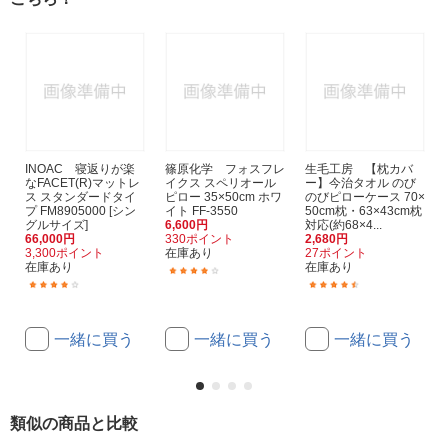
INOAC 寝返りが楽
篠原化学 フォスフレ
生毛工房 【枕カバ
なFACET(R)マットレ
イクス スペリオール
ー】今治タオル のび
ス スタンダードタイ
ピロー 35×50cm ホワ
のびピローケース 70×
プ FM8905000 [シン
イト FF-3550
50cm枕・63×43cm枕
グルサイズ]
6,600円
対応(約68×4...
66,000円
330ポイント
2,680円
3,300ポイント
在庫あり
27ポイント
在庫あり
在庫あり
(1)
(1)
(140)
一緒に買う
一緒に買う
一緒に買う
類似の商品と比較