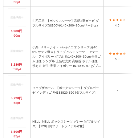
53pt
生毛工房
【ボックスシーツ】和晒2重ガーゼ ダ
ブルサイズ(綿100%/140×200×30cm/ベージュ)
4.5
5,980円
60pt
小栗
メリーナイト inico(イニコ)シリーズ 綿10
0% サテン織ストライプ ベッドシーツ アデー
ル アイボリー ダブル 約140×200×30cm 全周ゴ
5.0
ム仕様 シンプル 上品な光沢 高級感 ホテル仕様
3,280円
洗える 衛生 清潔 アイボリー IN74550-07 [ダブル
328pt
サイズ]
ファブザホーム
【ボックスシーツ】ダブルガー
-
ゼ インディゴ FH133820-350 [ダブルサイズ]
5,720円
58pt
NELL
NELL ボックスシーツ グレー [ダブルサイ
-
ズ] 【120日間フリートライアル対象】
8,500円
85pt