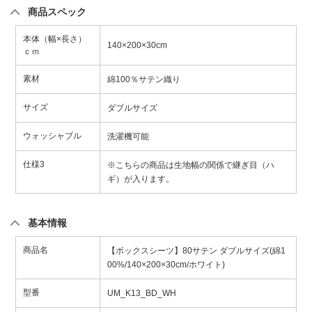
商品スペック
本体（幅×長さ）
140×200×30cm
ｃｍ
素材
綿100％サテン織り
サイズ
ダブルサイズ
ウォッシャブル
洗濯機可能
仕様3
※こちらの商品は生地幅の関係で継ぎ目（ハ
ギ）が入ります。
基本情報
商品名
【ボックスシーツ】80サテン ダブルサイズ(綿1
00%/140×200×30cm/ホワイト)
型番
UM_K13_BD_WH