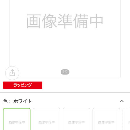
1/2
色
：
ホワイト