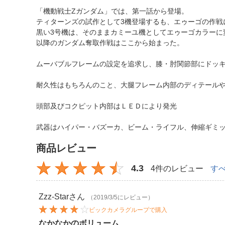
「機動戦士Zガンダム」では、第一話から登場。
ティターンズの試作として3機登場するも、エゥーゴの作戦
黒い3号機は、そのままカミーユ機としてエゥーゴカラーに
以降のガンダム奪取作戦はここから始まった。
ムーバブルフレームの設定を追求し、膝・肘関節部にドッ
耐久性はもちろんのこと、大腿フレーム内部のディテール
頭部及びコクピット内部はＬＥＤにより発光
武器はハイパー・バズーカ、ビーム・ライフル、伸縮ギミ
商品レビュー
4.3
4件のレビュー
す
Zzz-Star
さん
（2019/3/5にレビュー）
ビックカメラグループで購入
なかなかのボリューム