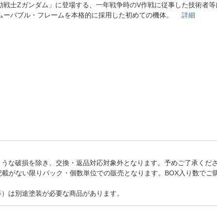
法
動戦士Zガンダム」に登場する、一年戦争時のV作戦に従事した技術者等
よくある質問・お問合せ
ムーバブル・フレームを本格的に採用した初めての機体。
詳細
I
ご利用規約
E
ような破損を除き、交換・返品対応対象外となります。予めご了承くだ
記載がない限りパック・個数単位での販売となります。BOX入り数でご
等）は別途塗装が必要な商品があります。