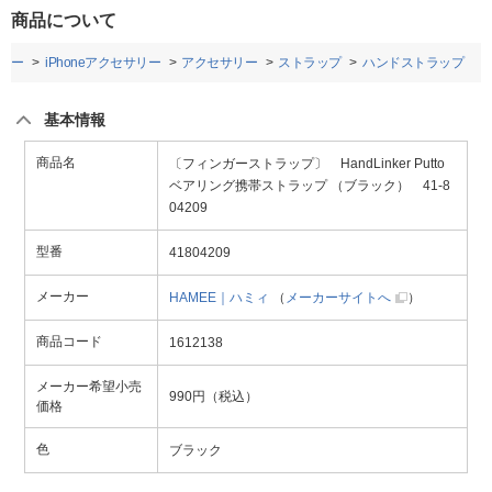
商品について
リー
iPhoneアクセサリー
アクセサリー
ストラップ
ハンドストラップ
基本情報
商品名
〔フィンガーストラップ〕 HandLinker Putto
ベアリング携帯ストラップ （ブラック） 41-8
04209
型番
41804209
メーカー
HAMEE｜ハミィ
（
メーカーサイトへ
）
商品コード
1612138
メーカー希望小売
990円（税込）
価格
色
ブラック