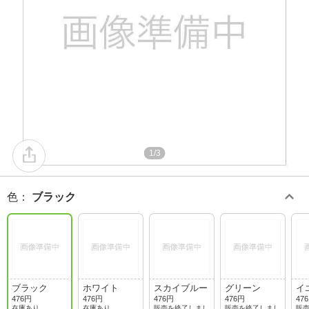
1/3
色
：
ブラック
ブラック
ホワイト
スカイブルー
グリーン
イ
476円
476円
476円
476円
47
在庫あり
在庫あり
販売を終了しまし
販売を終了しまし
販