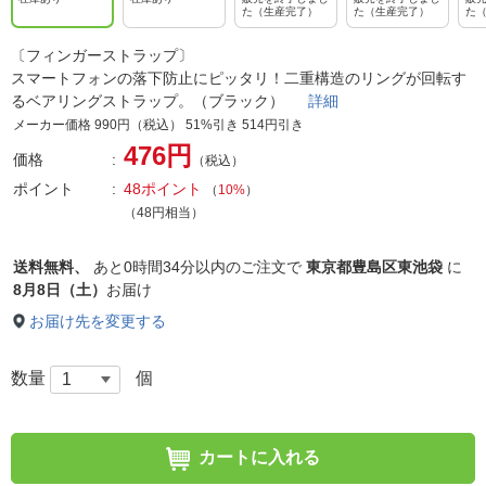
た（生産完了）
た（生産完了）
た
〔フィンガーストラップ〕
スマートフォンの落下防止にピッタリ！二重構造のリングが回転す
るベアリングストラップ。（ブラック）
詳細
メーカー価格 990円（税込） 51%引き 514円引き
476円
価格
（税込）
ポイント
48ポイント
（
10%
）
（48円相当）
送料無料、
あと
0時間34分以内
のご注文で
東京都豊島区東池袋
に
8月8日（土）
お届け
お届け先を変更する
数量
個
カートに入れる