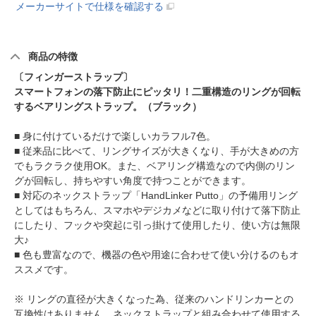
メーカーサイトで仕様を確認する
商品の特徴
〔フィンガーストラップ〕
スマートフォンの落下防止にピッタリ！二重構造のリングが回転
するベアリングストラップ。（ブラック）
■ 身に付けているだけで楽しいカラフル7色。
■ 従来品に比べて、リングサイズが大きくなり、手が大きめの方
でもラクラク使用OK。また、ベアリング構造なので内側のリン
グが回転し、持ちやすい角度で持つことができます。
■ 対応のネックストラップ「HandLinker Putto」の予備用リング
としてはもちろん、スマホやデジカメなどに取り付けて落下防止
にしたり、フックや突起に引っ掛けて使用したり、使い方は無限
大♪
■ 色も豊富なので、機器の色や用途に合わせて使い分けるのもオ
ススメです。
※ リングの直径が大きくなった為、従来のハンドリンカーとの
互換性はありません。ネックストラップと組み合わせて使用する