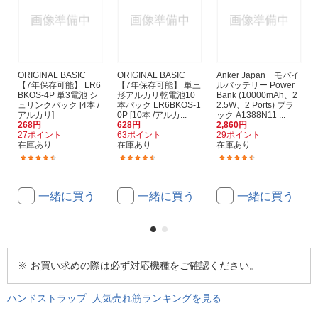
ORIGINAL BASIC
ORIGINAL BASIC
Anker Japan モバイ
【7年保存可能】 LR6
【7年保存可能】 単三
ルバッテリー Power
BKOS-4P 単3電池 シ
形アルカリ乾電池10
Bank (10000mAh、2
ュリンクパック [4本 /
本パック LR6BKOS-1
2.5W、2 Ports) ブラ
アルカリ]
0P [10本 /アルカ...
ック A1388N11 ...
268円
628円
2,860円
27ポイント
63ポイント
29ポイント
在庫あり
在庫あり
在庫あり
(334)
(940)
(106)
一緒に買う
一緒に買う
一緒に買う
※ お買い求めの際は必ず対応機種をご確認ください。
ハンドストラップ 人気売れ筋ランキングを見る