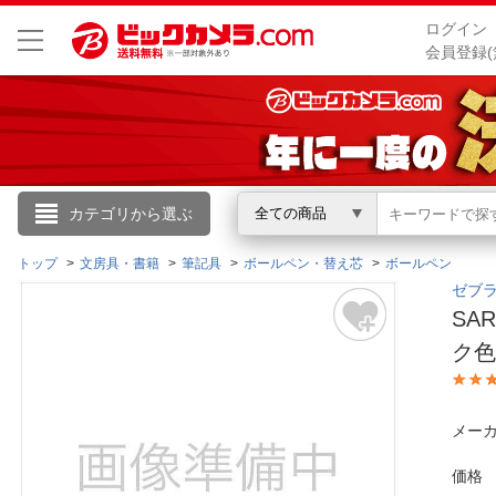
ログイン
会員登録(
こんにちは
カテゴリから選ぶ
全ての商品
ログイン
トップ
文房具・書籍
筆記具
ボールペン・替え芯
ボールペン
ゼブラ
SA
新規会員登録
ク色
会員メニュー
メーカ
お買いもの履歴
価格
閲覧履歴