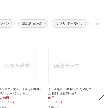
ールペン
筆記具 耐水性
サラサ ボールペン
耐水性
サンスター文具 【限定】KIRE-
トンボ鉛筆 MONO(モノ) 消しゴ
KOK
NA(キレーナ) ちいか...
ム 幅23×全長55mm P...
定規 Ca
1,160円
91円
247円
116ポイント
10ポイント
25ポイ
在庫あり
在庫あり
在庫あ