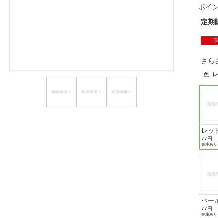
ポイ
ほしいもの
定期
お知らせ
さら
色
:
レ
レッ
ンジ
77円
在庫あり
ク色
ドオ
ジ)
ペー
ー(
77円
在庫あり
色：