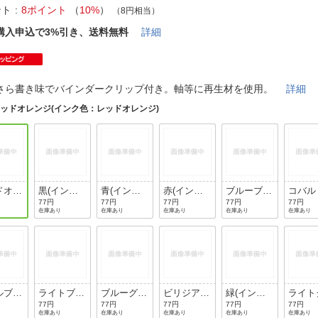
法
よくある質問・お問合せ
ント
8ポイント
（
10%
）
（8円相当）
I
購入申込で3%引き、送料無料
詳細
ご利用規約
さら書き味でバインダークリップ付き。軸等に再生材を使用。
詳細
E
ッドオレンジ(インク色：レッドオレンジ)
ドオレ
黒(インク
青(インク
赤(インク
ブルーブラ
コバル
(イン
色：黒)
色：青)
色：赤)
ック(イン
ルー(
77円
77円
77円
77円
77円
在庫あり
在庫あり
在庫あり
在庫あり
在庫あり
：レッ
ク色：ブル
ク色：
レン
ーブラッ
ルトブ
ク)
ー)
ルブル
ライトブル
ブルーグリ
ビリジアン
緑(インク
ライト
インク
ー(インク
ーン(イン
(インク
色：緑)
ーン(
77円
77円
77円
77円
77円
在庫あり
在庫あり
在庫あり
在庫あり
在庫あり
ペール
色：ライト
ク色：ブル
色：ビリジ
ク色：