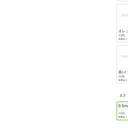
ブルー
オレ
(イン
77円
在庫あり
色：
ジ)
茶(
色：茶
77円
在庫あり
太さ
0.5
77円
在庫あり