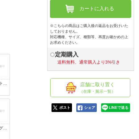
人窓口
カートに入れる
R情報
※こちらの商品はご購入後の返品をお受けいた
しておりません。
対応機種、サイズ、種類等、再度お確かめの上
お求めください。
nglish / 中文
定期購入
送料無料、通常購入より3%引き
トブ
店舗に取り置く
イン
（在庫・展示一覧）
コバ
ル
ポスト
シェア
LINEで送る
グリ
イン
ライ