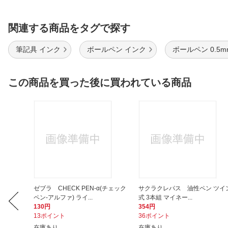
関連する商品をタグで探す
筆記具 インク
ボールペン インク
ボールペン 0.5
この商品を買った後に買われている商品
 A4 ファ
ゼブラ CHECK PEN-α(チェック
サクラクレパス 油性ペン ツイ
ペン-アルファ) ライ...
式 3本組 マイネー...
130円
354円
13ポイント
36ポイント
在庫あり
在庫あり