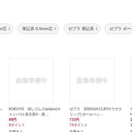
mm芯
筆記具 0.5mm芯
ゼブラ 筆記具
ゼブラ ボ
ン
KOKUYO 消しゴム Campus(キ
ゼブラ SARASA CLIP(サラサク
ャンパス) 長方形S・黒 ...
リップ) ボールペン ...
89円
733円
9ポイント
74ポイント
在庫あり
在庫あり