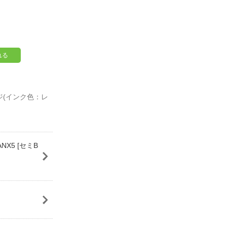
れる
ンジ(インク色：レ
NX5 [セミB