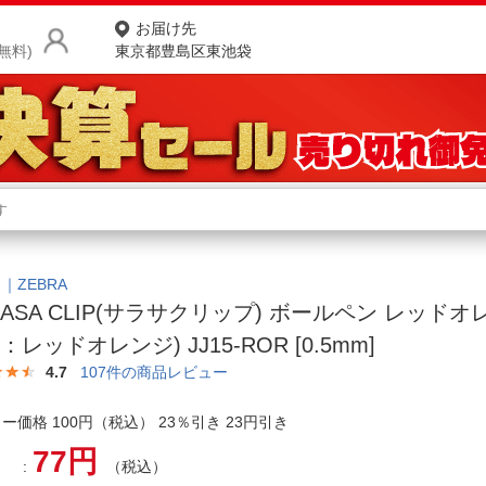
お届け先
無料)
東京都豊島区東池袋
商品をさがす
ランキングからさがす
ネ
カテゴリ一覧からさがす
ポ
｜ZEBRA
RASA CLIP(サラサクリップ) ボールペン レッドオ
店
：レッドオレンジ) JJ15-ROR [0.5mm]
お
4.7
107
件の商品レビュー
お客様サポート
ー価格 100円（税込） 23％引き 23円引き
77円
ご利用ガイド
（税込）