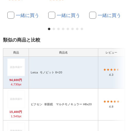
一緒に買う
一緒に買う
一緒に買う
類似の商品と比較
商品
商品名
レビュー
本
Leica
モノビット 8×20
4.3
94,600円
4,730pt
ビクセン
単眼鏡 マルチモノキュラー H8x20
4.8
15,400円
1,540pt