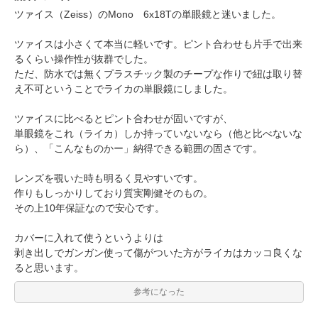
ツァイス（Zeiss）のMono 6x18Tの単眼鏡と迷いました。
ツァイスは小さくて本当に軽いです。ピント合わせも片手で出来
るくらい操作性が抜群でした。
ただ、防水では無くプラスチック製のチープな作りで紐は取り替
え不可ということでライカの単眼鏡にしました。
ツァイスに比べるとピント合わせが固いですが、
単眼鏡をこれ（ライカ）しか持っていないなら（他と比べないな
ら）、「こんなものかー」納得できる範囲の固さです。
レンズを覗いた時も明るく見やすいです。
作りもしっかりしており質実剛健そのもの。
その上10年保証なので安心です。
カバーに入れて使うというよりは
剥き出しでガンガン使って傷がついた方がライカはカッコ良くな
ると思います。
参考になった