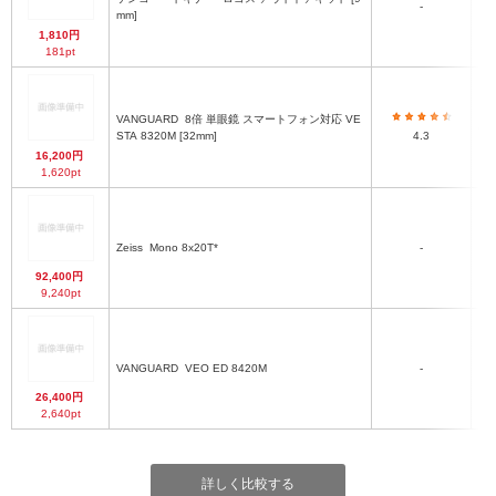
-
mm]
1,810円
181pt
VANGUARD
8倍 単眼鏡 スマートフォン対応 VE
45
STA 8320M [32mm]
4.3
16,200円
1,620pt
Zeiss
Mono 8x20T*
-
92,400円
9,240pt
VANGUARD
VEO ED 8420M
-
14
26,400円
2,640pt
詳しく比較する