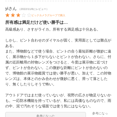
yi
さん
（2022/11/6にレビュー）
ビックカメラグループで購入
所有感は満足だけど使い勝手は…
高級感あり、さすがライカ。所有する満足感は十分ある。
しかし、ピント合わせのダイヤルが固く、実用面としては難点が
ある。
また、博物館などで使う場合、ピントの合う最短距離が微妙に遠
く、展示物から１歩下がらないとピントが合わない。さらに、付
属の近距離用の対物レンズをつけると、今度は展示物に近づけ
ず、ピントが合わない。この微妙な距離にピントが合わないの
で、博物館の展示物鑑賞では使い勝手が悪い。加えて、この対物
レンズは、本体とのかみ合わせが微妙に悪く、滑って落とした
り、無くしたりしそうで怖い。
アウトドアではまだ使っていないが、視野の広さが物足りないか
も。一応防水機能を持っているが、私には高価なものなので、雨
の中、泥で汚れそうな場面では使う気にはならない。
参考になっ
参考になった