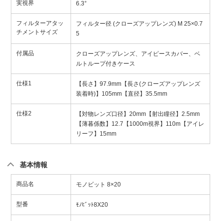
実視界
6.3°
フィルターアタッ
フィルター径 (クローズアップレンズ) M 25×0.7
チメントサイズ
5
付属品
クローズアップレンズ、アイピースカバー、ベ
ルトループ付きケース
仕様1
【長さ】97.9mm【長さ(クローズアップレンズ
装着時)】105mm【直径】35.5mm
仕様2
【対物レンズ口径】20mm【射出瞳径】2.5mm
【薄暮係数】12.7【1000m視界】110m【アイレ
リーフ】15mm
基本情報
商品名
モノビット 8×20
型番
ﾓﾉﾋﾞｯﾄ8X20