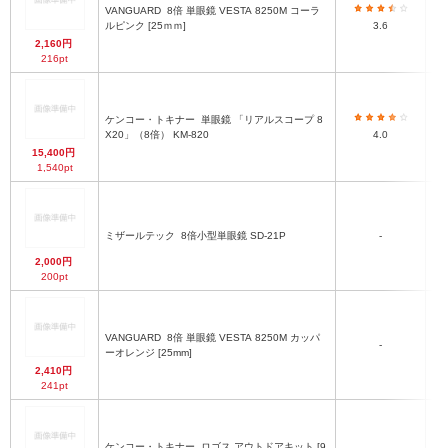
VANGUARD
8倍 単眼鏡 VESTA 8250M コーラ
ルピンク [25ｍｍ]
3.6
2,160円
216pt
ケンコー・トキナー
単眼鏡 「リアルスコープ 8
X20」（8倍） KM-820
4.0
15,400円
1,540pt
ミザールテック
8倍小型単眼鏡 SD-21P
-
2,000円
200pt
VANGUARD
8倍 単眼鏡 VESTA 8250M カッパ
-
ーオレンジ [25mm]
2,410円
241pt
ケンコー・トキナー
ロゴス アウトドアキット [9