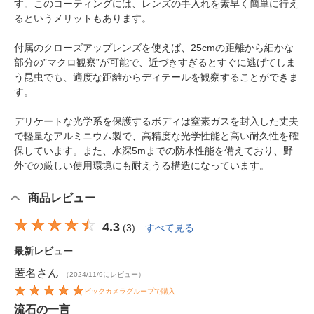
す。このコーティングには、レンズの手入れを素早く簡単に行え
るというメリットもあります。
付属のクローズアップレンズを使えば、25cmの距離から細かな
部分の”マクロ観察”が可能で、近づきすぎるとすぐに逃げてしま
う昆虫でも、適度な距離からディテールを観察することができま
す。
デリケートな光学系を保護するボディは窒素ガスを封入した丈夫
で軽量なアルミニウム製で、高精度な光学性能と高い耐久性を確
保しています。また、水深5mまでの防水性能を備えており、野
外での厳しい使用環境にも耐えうる構造になっています。
商品レビュー
4.3
(
3
)
すべて見る
最新レビュー
匿名
さん
（2024/11/9にレビュー）
ビックカメラグループで購入
流石の一言