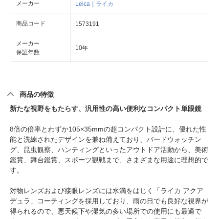
メーカー
Leica｜ライカ
商品コード
1573191
メーカー
10年
保証年数
商品の特徴
新たな視野をもたらす、汎用性の高い便利なコンパクト単眼鏡
8倍の倍率とわずか105×35mmの超コンパクト設計に、優れた性
能と洗練されたデザインを兼ね備えており、バードウォッチン
グ、昆虫観察、ハンティングといったアウトドア活動から、美術
鑑賞、舞台鑑賞、スポーツ観戦まで、さまざまな用途に理想的で
す。
対物レンズおよび接眼レンズには水滴をはじく「ライカ アクア
デュラ」コーティングを採用しており、雨の日でも良好な視界が
得られるので、悪天候下や湿気の多い場所での使用にも最適で