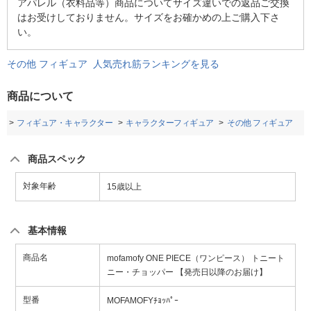
アパレル（衣料品等）商品についてサイズ違いでの返品ご交換
はお受けしておりません。サイズをお確かめの上ご購入下さ
い。
その他 フィギュア 人気売れ筋ランキングを見る
商品について
品
フィギュア・キャラクター
キャラクターフィギュア
その他 フィギュア
商品スペック
対象年齢
15歳以上
基本情報
商品名
mofamofy ONE PIECE（ワンピース） トニート
ニー・チョッパー 【発売日以降のお届け】
型番
MOFAMOFYﾁｮｯﾊﾟｰ