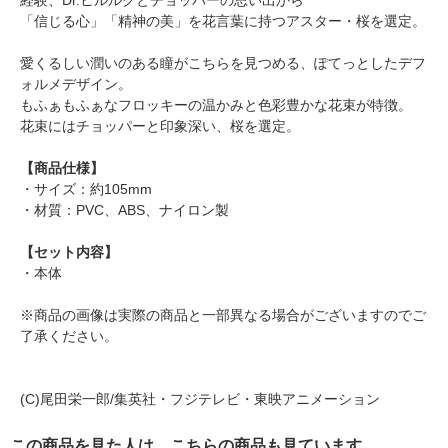
経験、Dr.ヒルルクとチョッパーの思い出から
「信じる心」「精神の美」を花言葉に持つアスター・桜を選定。
愛くるしい潤いのある瞳がこちらを見つめる、ぽてっとしたデフ
ォルメデザイン。
もふぁもふぁなフロッキーの温かみと色彩豊かな花束が特徴。
花束にはチョッパーと印象深い、桜を選定。
【商品仕様】
・サイズ：約105mm
・材質：PVC、ABS、ナイロン製
【セット内容】
・本体
※商品の画像は実際の商品と一部異なる場合がございますのでご
了承ください。
(C)尾田栄一郎/集英社・フジテレビ・東映アニメーション
この商品を見た人は、こちらの商品も見ています