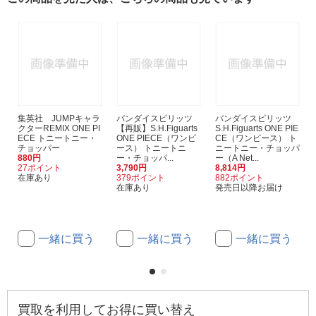
集英社 JUMPキャラ
バンダイスピリッツ
バンダイスピリッツ
クターREMIX ONE PI
【再販】S.H.Figuarts
S.H.Figuarts ONE PIE
ECE トニートニー・
ONE PIECE（ワンピ
CE（ワンピース） ト
チョッパー
ース） トニートニ
ニートニー・チョッパ
880円
ー・チョッパ...
ー（A Net...
27ポイント
3,790円
8,814円
在庫あり
379ポイント
882ポイント
在庫あり
発売日以降お届け
一緒に買う
一緒に買う
一緒に買う
買取を利用してお得に買い替え