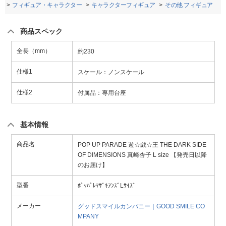
品
フィギュア・キャラクター
キャラクターフィギュア
その他 フィギュア
商品スペック
全長（mm）
約230
仕様1
スケール：ノンスケール
仕様2
付属品：専用台座
基本情報
商品名
POP UP PARADE 遊☆戯☆王 THE DARK SIDE
OF DIMENSIONS 真崎杏子 L size 【発売日以降
のお届け】
型番
ﾎﾟｯﾊﾟﾚﾏｻﾞｷｱﾝｽﾞLｻｲｽﾞ
メーカー
グッドスマイルカンパニー｜GOOD SMILE CO
MPANY