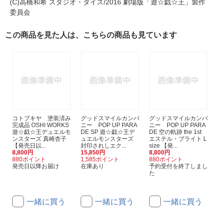
(C)高橋和希 スタジオ・ダイス/2016 劇場版「遊☆戯☆王」製作
委員会
この商品を見た人は、こちらの商品も見ています
コトブキヤ 塗装済み
グッドスマイルカンパ
グッドスマイルカンパ
完成品 OSHI WORKS
ニー POP UP PARA
ニー POP UP PARA
遊☆戯☆王デュエルモ
DE SP 遊☆戯☆王デ
DE 空の軌跡 the 1st
ンスターズ 真崎杏子
ュエルモンスターズ
エステル・ブライト L
【発売日以...
封印されしエク...
size 【発...
8,800円
15,850円
8,800円
880ポイント
1,585ポイント
880ポイント
発売日以降お届け
在庫あり
予約受付を終了しまし
た
一緒に買う
一緒に買う
一緒に買う