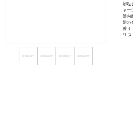
朝起
ほしいもの
ャー
髪内
お知らせ
髪の
香り
*1