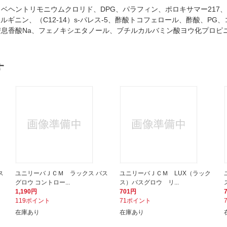
ベヘントリモニウムクロリド、DPG、パラフィン、ポロキサマー217、
ン酸、アルギニン、（C12-14）s-パレス-5、酢酸トコフェロール、酢酸
息香酸Na、フェノキシエタノール、ブチルカルバミン酸ヨウ化プロピ
す
ス
ユニリーバＪＣＭ ラックス バス
ユニリーバＪＣＭ LUX（ラック
グロウ コントロー...
ス）バスグロウ リ...
1,190円
701円
119ポイント
71ポイント
在庫あり
在庫あり