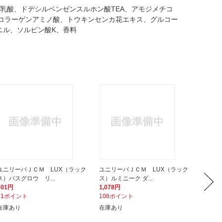
乳酸、ドデシルベンゼンスルホン酸TEA、アモジメチコ
、PG、コラーゲンアミノ酸、トウキンセンカ花エキス、グルコー
ニル、ソルビン酸K、香料
ユニリーバＪＣＭ LUX（ラック
ユニリーバＪＣＭ LUX（ラック
ユニリ
ス）バスグロウ リ...
ス）ルミニーク ダ...
ス）ルミ
701円
1,078円
1,150
71ポイント
108ポイント
115ポ
在庫あり
在庫あり
在庫あ