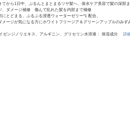
法
きてから1日中、ぷるんとまとまるツヤ髪へ、保水ケア美容で髪の深部
よくある質問・お問合せ
ジ、ダメージ補修 傷んで乱れた髪を内部まで補修
I
ご利用規約
部にとどまる、ぷるぷる浸透ウォーターゼリー*1 配合。
ダメージが気になる方にホワイトフリージア＆グリーンアップルのみず
 スイゼンジノリエキス、アルギニン、グリセリン水溶液： 保湿成分
詳
E