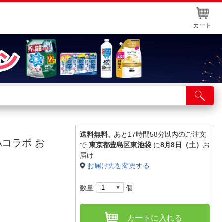
カート
店舗サービス
ット取り置き
イントカードWEB登録
送料無料、
あと17時間58分以内のご注文
Aコラボ お
で
東京都豊島区東池袋
に
8月8日（土）
お
舗情報・店舗一覧
届け
お届け先を変更する
取り寄せ品入荷状況照会
数量
個
カートに入れる