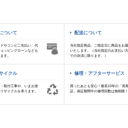
について
配送について
ードやコンビ二先払い、代
当社指定商品、ご指定日に商品をお
ショッピングローンなども
いたします。（当社指定のお支払い
けます。
での決済に限ります。）
サイクル
修理・アフターサービス
置・取付工事や、いまお使
買ったあとも安心！最長10年の「長
のリサイクルを承ります。
証」保証期間中の修理回数は無制限