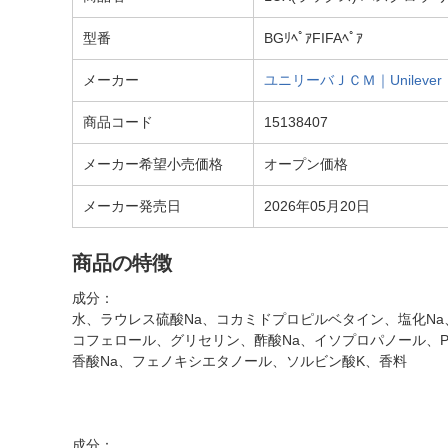
型番
BGﾘﾍﾟｱFIFAﾍﾟｱ
メーカー
ユニリーバＪＣＭ｜Unilever
商品コード
15138407
メーカー希望小売価格
オープン価格
メーカー発売日
2026年05月20日
商品の特徴
成分：
水、ラウレス硫酸Na、コカミドプロピルベタイン、塩化Na、
コフェロール、グリセリン、酢酸Na、イソプロパノール、
香酸Na、フェノキシエタノール、ソルビン酸K、香料
成分：