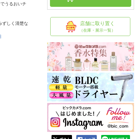
人窓口
までうるおいチ
R情報
みずしく清楚な
店舗に取り置く
（在庫・展示一覧）
細
nglish / 中文