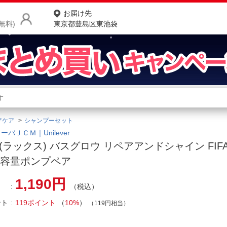
お届け先
無料)
東京都豊島区東池袋
商品をさがす
ランキングからさがす
ネ
アケア
シャンプーセット
カテゴリ一覧からさがす
ポ
ーバＪＣＭ｜Unilever
X(ラックス) バスグロウ リペアアンドシャイン FIF
店
し容量ポンプペア
お
1,190円
（税込）
お客様サポート
ント
119ポイント
（
10%
）
（119円相当）
ご利用ガイド