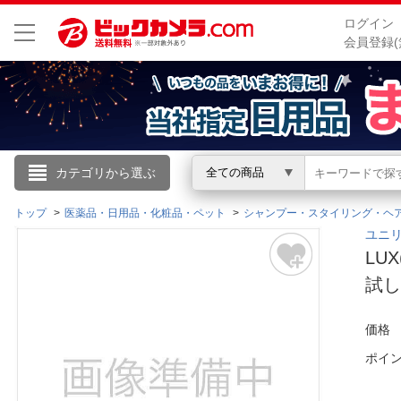
ログイン
会員登録(
こんにちは
カテゴリから選ぶ
全ての商品
ログイン
トップ
医薬品・日用品・化粧品・ペット
シャンプー・スタイリング・ヘ
ユニリ
LU
新規会員登録
試
会員メニュー
価格
お買いもの履歴
ポイ
閲覧履歴