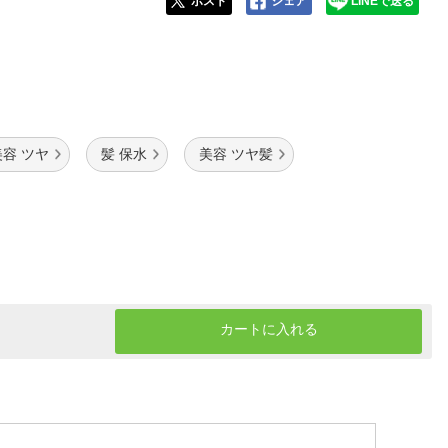
ポスト
シェア
LINEで送る
美容 ツヤ
髪 保水
美容 ツヤ髪
カートに入れる