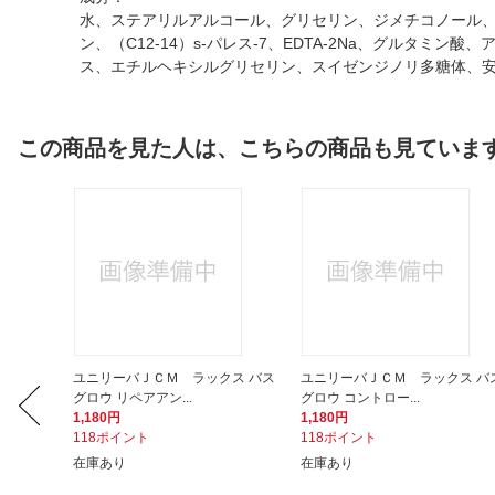
水、ステアリルアルコール、グリセリン、ジメチコノール、
ン、（C12-14）s-パレス-7、EDTA-2Na、グルタミ
ス、エチルヘキシルグリセリン、スイゼンジノリ多糖体、安
この商品を見た人は、こちらの商品も見ていま
（ラック
ユニリーバＪＣＭ ラックス バス
ユニリーバＪＣＭ ラックス バ
グロウ リペアアン...
グロウ コントロー...
1,180円
1,180円
118ポイント
118ポイント
在庫あり
在庫あり