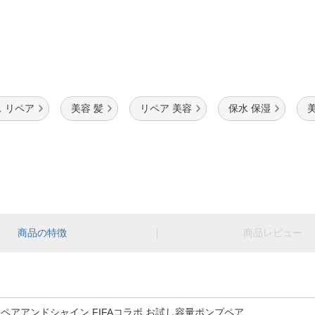
 リペア
美容 髪
リペア 美容
保水 保湿
商品の特徴
商品レビュー
 リペアアンドシャイン FIFAコラボ お試し容量ポンプペア