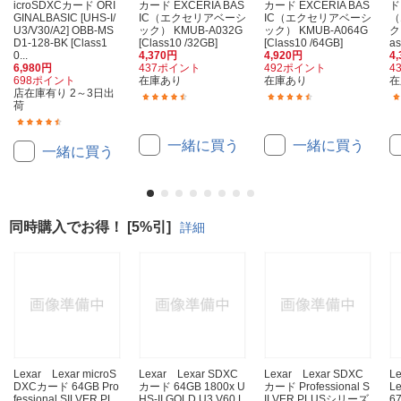
icroSDXCカード ORI
カード EXCERIA BAS
カード EXCERIA BAS
ド
GINALBASIC [UHS-I/
IC（エクセリアベーシ
IC（エクセリアベーシ
（
U3/V30/A2] OBB-MS
ック） KMUB-A032G
ック） KMUB-A064G
ク
D1-128-BK [Class1
[Class10 /32GB]
[Class10 /64GB]
as
0...
4,370円
4,920円
4
6,980円
437ポイント
492ポイント
4
698ポイント
在庫あり
在庫あり
在
店在庫有り 2～3日出
(275)
(201)
荷
(33)
一緒に買う
一緒に買う
一緒に買う
同時購入でお得！ [5%引]
詳細
Lexar Lexar microS
Lexar Lexar SDXC
Lexar Lexar SDXC
L
DXCカード 64GB Pro
カード 64GB 1800x U
カード Professional S
Le
fessional SILVER PL
HS-II GOLD U3 V60 L
ILVER PLUSシリーズ
6