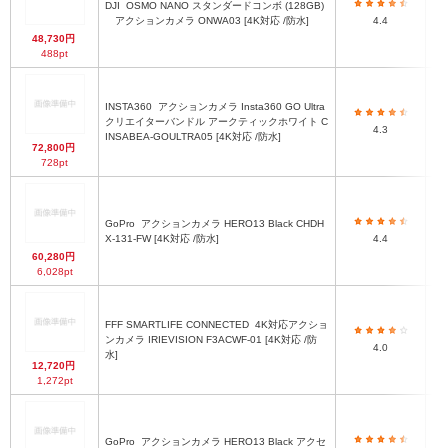
DJI
OSMO NANO スタンダードコンボ (128GB)
アクションカメラ ONWA03 [4K対応 /防水]
4.4
多
2
48,730円
488pt
INSTA360
アクションカメラ Insta360 GO Ultra
クリエイターバンドル アークティックホワイト C
4.3
【
INSABEA-GOULTRA05 [4K対応 /防水]
72,800円
728pt
GoPro
アクションカメラ HERO13 Black CHDH
約
X-131-FW [4K対応 /防水]
4.4
60,280円
6,028pt
FFF SMARTLIFE CONNECTED
4K対応アクショ
ンカメラ IRIEVISION F3ACWF-01 [4K対応 /防
4
4.0
水]
12,720円
1,272pt
GoPro
アクションカメラ HERO13 Black アクセ