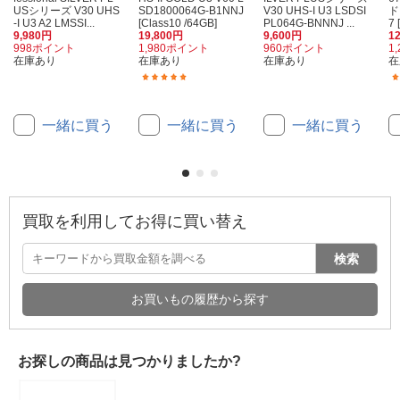
USシリーズ V30 UHS
SD1800064G-B1NNJ
V30 UHS-I U3 LSDSI
ド
-I U3 A2 LMSSI...
[Class10 /64GB]
PL064G-BNNNJ ...
7 
9,980円
19,800円
9,600円
1
998ポイント
1,980ポイント
960ポイント
1
在庫あり
在庫あり
在庫あり
在
(6)
一緒に買う
一緒に買う
一緒に買う
買取を利用してお得に買い替え
検索
お買いもの履歴から探す
お探しの商品は見つかりましたか?