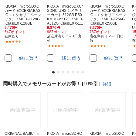
KIOXIA microSDXC
KIOXIA microSDXC/
KIOXIA microSDXC
K
カード EXCERIA BAS
SDHC UHS-1 メモリ
カード EXCERIA BAS
ビ
IC（エクセリアベーシ
ーカード 512GB R50
IC（エクセリアベーシ
続
ック） KMUB-A128G
KMUB-A512G KMUB-
ック） KMUB-A256G
D
[Class10 /128GB]
A512G [Class10 /51...
[Class10 /256GB]
（
5,470円
9,870円
7,670円
U.
547ポイント
987ポイント
767ポイント
1
在庫あり
店在庫有り 2～3日出
店在庫有り 2～3日出
1
荷
荷
在
(359)
(37)
(146)
一緒に買う
一緒に買う
一緒に買う
同時購入でメモリーカードがお得！ [10%引]
詳細
ORIGINAL BASIC m
KIOXIA microSDHC
KIOXIA microSDXC
K