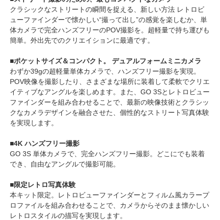
クラシックなストリートの瞬間を捉える、新しい方法 レトロビ
ューファインダーで懐かしい“撮って出し”の感覚を楽しむか、単
体カメラで完全ハンズフリーのPOV撮影を。超軽量で持ち運びも
簡単。外出先でのクリエイションに最適です。
■ポケットサイズ＆コンパクト。 デュアルフォームミニカメラ
わずか39gの超軽量単体カメラで、ハンズフリー撮影を実現。
POV映像を撮影したり、さまざまな場所に装着して柔軟でクリエ
イティブなアングルを楽しめます。また、GO 3Sとレトロビュー
ファインダーを組み合わせることで、最新の映像技術とクラシッ
クなカメラデザインを融合させた、個性的なストリート写真体験
を実現します。
■4K ハンズフリー撮影
GO 3S 単体カメラで、完全ハンズフリー撮影。どこにでも装着
でき、自由なアングルで撮影可能。
■限定レトロ写真体験
本キット限定。レトロビューファインダーとフィルム風カラープ
ロファイルを組み合わせることで、カメラからそのまま懐かしい
レトロスタイルの描写を実現します。