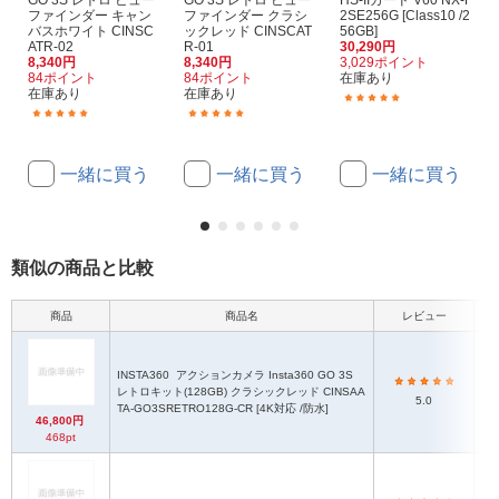
ファインダー キャン
ファインダー クラシ
2SE256G [Class10 /2
バスホワイト CINSC
ックレッド CINSCAT
56GB]
ATR-02
R-01
30,290円
8,340円
8,340円
3,029ポイント
84ポイント
84ポイント
在庫あり
在庫あり
在庫あり
(2)
(1)
(1)
一緒に買う
一緒に買う
一緒に買う
類似の商品と比較
商品
商品名
レビュー
本体
INSTA360
アクションカメラ Insta360 GO 3S
レトロキット(128GB) クラシックレッド CINSAA
5.0
TA-GO3SRETRO128G-CR [4K対応 /防水]
46,800円
468pt