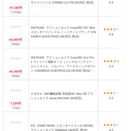
約
サリーバンドル CHDRB-131-FW [4K対応 /防水]
4.4
70,180円
7,018pt
INSTA360
アクションカメラ Insta360 GO Ultra
スタンダードバンドル ミッドナイトブラック CIN
4.6
【
SABEA-GOULTRA02 [4K対応 /防水]
64,800円
648pt
INSTA360
アクションカメラ Insta360 Ace Pro
2 ストリート撮影キット（シングルバッテリー：
ムーンライト・シルバー） アークティックホワイ
5.0
ト CINSBBGA-ACEPRO2128 [4K対応 /防水]
69,300円
693pt
ナガオカ
WiFi機能搭載 高画質4K Ultra HD アク
ションカメラ movio M1034K [4K対応]
3.3
7,220円
722pt
DJI
OSMO NANO スタンダードコンボ (64GB)
アクションカメラ ONWA04 [4K対応 /防水]
4.5
多