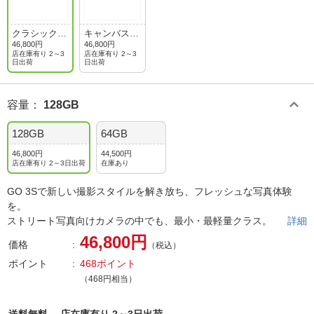
クラシックレ
キャンバスホ
ッド
ワイト
46,800円
46,800円
店在庫有り 2～3
店在庫有り 2～3
日出荷
日出荷
容量
：
128GB
128GB
64GB
46,800円
44,500円
店在庫有り 2～3日出荷
在庫あり
GO 3Sで新しい撮影スタイルを解き放ち、フレッシュな写真体験
を。
ストリート写真向けカメラの中でも、最小・最軽量クラス。
詳細
46,800円
価格
（税込）
ポイント
468ポイント
（468円相当）
送料無料、
店在庫有り 2～3日出荷