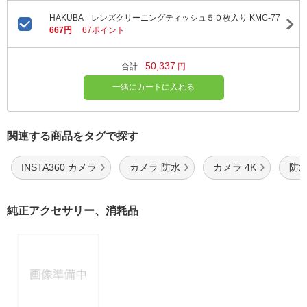
HAKUBA レンズクリーニングティッシュ５０枚入り KMC-77
667円
67ポイント
50,337
合計
円
一緒にカートに入れる
関連する商品をタグで探す
INSTA360 カメラ
カメラ 防水
カメラ 4K
防水
純正アクセサリー、消耗品