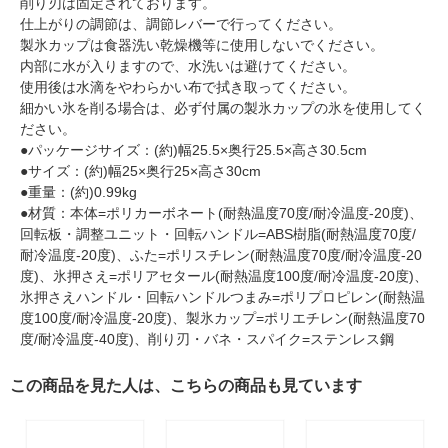
削り刃は固定されております。
仕上がりの調節は、調節レバーで行ってください。
製氷カップは食器洗い乾燥機等に使用しないでください。
内部に水が入りますので、水洗いは避けてください。
使用後は水滴をやわらかい布で拭き取ってください。
細かい氷を削る場合は、必ず付属の製氷カップの氷を使用してく
ださい。
●パッケージサイズ：(約)幅25.5×奥行25.5×高さ30.5cm
●サイズ：(約)幅25×奥行25×高さ30cm
●重量：(約)0.99kg
●材質：本体=ポリカーボネート(耐熱温度70度/耐冷温度-20度)、
回転板・調整ユニット・回転ハンドル=ABS樹脂(耐熱温度70度/
耐冷温度-20度)、ふた=ポリスチレン(耐熱温度70度/耐冷温度-20
度)、氷押さえ=ポリアセタール(耐熱温度100度/耐冷温度-20度)、
氷押さえハンドル・回転ハンドルつまみ=ポリプロピレン(耐熱温
度100度/耐冷温度-20度)、製氷カップ=ポリエチレン(耐熱温度70
度/耐冷温度-40度)、削り刃・バネ・スパイク=ステンレス鋼
この商品を見た人は、こちらの商品も見ています