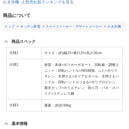
かき氷機 人気売れ筋ランキングを見る
商品について
トップ
キッチン家電
スイーツメーカー・デザートメーカー
かき氷機
商品スペック
仕様1
サイズ：(約)幅25×奥行25×高さ30cm
仕様2
材質：本体=ポリカーボネート、回転板・調整ユ
ニット・回転ハンドル=ABS樹脂、ふた=ポリス
チレン、氷押さえ=ポリアセタール、氷押さえハ
ンドル・回転ハンドルつまみ=ポリプロピレン、
製氷カップ=ポリエチレン、削り刃・バネ・スパ
イク=ステンレス鋼
仕様3
重量：(約)0.99kg
基本情報