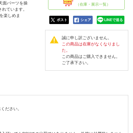
人窓口
天面パーツを操
（在庫・展示一覧）
されています。
R情報
を楽しめま
ポスト
シェア
LINEで送る
誠に申し訳ございません。
この商品は在庫がなくなりまし
nglish / 中文
た。
この商品はご購入できません。
ご了承下さい。
承ください。