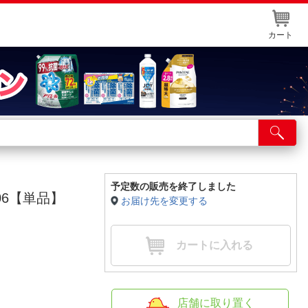
カート
店舗サービス
ット取り置き
イントカードWEB登録
予定数の販売を終了しました
06【単品】
お届け先を変更する
舗情報・店舗一覧
取り寄せ品入荷状況照会
カートに入れる
店舗に取り置く