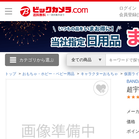
ログイン
会員登録(
こんにちは
カテゴリから選ぶ
全ての商品
ログイン
トップ
おもちゃ・ホビー・ベビー用品
キャラクターおもちゃ
仮面ライ
BAN
超宇
新規会員登録
会員メニュー
メーカ
価格
お買いもの履歴
ポイ
閲覧履歴