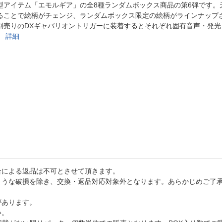
法
型アイテム「エモルギア」の全8種ランダムボックス商品の第6弾です。
よくある質問・お問合せ
ることで絵柄がチェンジ、ランダムボックス限定の絵柄がラインナップ
I
ご利用規約
別売りのDXギャバリオントリガーに装着するとそれぞれ固有音声・発光
。
詳細
E
合による返品は不可とさせて頂きます。
ような破損を除き、交換・返品対応対象外となります。あらかじめご了
があります。
い。