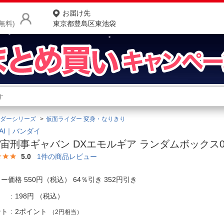
お届け先
無料)
東京都豊島区東池袋
商品をさがす
ランキングからさがす
ネ
ダーシリーズ
仮面ライダー 変身・なりきり
カテゴリ一覧からさがす
ポ
DAI｜バンダイ
宙刑事ギャバン DXエモルギア ランダムボックス
店
5.0
1
件の商品レビュー
お
ー価格 550円（税込） 64％引き 352円引き
お客様サポート
198円
（税込）
ご利用ガイド
ント
2ポイント
（2円相当）