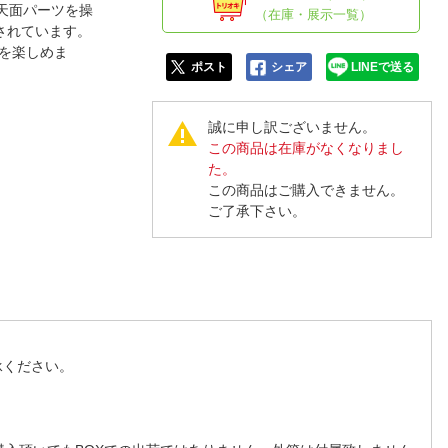
人窓口
天面パーツを操
（在庫・展示一覧）
されています。
R情報
を楽しめま
ポスト
シェア
LINEで送る
誠に申し訳ございません。
この商品は在庫がなくなりまし
nglish / 中文
た。
この商品はご購入できません。
ご了承下さい。
承ください。