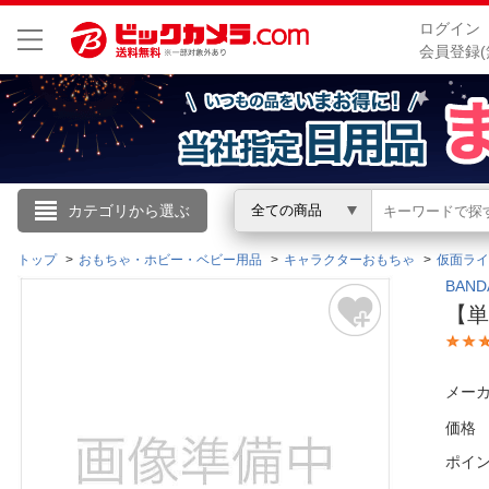
ログイン
会員登録(
こんにちは
カテゴリから選ぶ
全ての商品
ログイン
トップ
おもちゃ・ホビー・ベビー用品
キャラクターおもちゃ
仮面ライ
BAN
【単
新規会員登録
会員メニュー
メーカ
価格
お買いもの履歴
ポイ
閲覧履歴