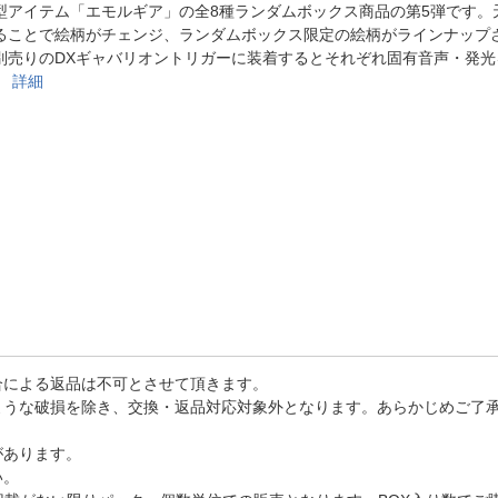
法
型アイテム「エモルギア」の全8種ランダムボックス商品の第5弾です。
よくある質問・お問合せ
ることで絵柄がチェンジ、ランダムボックス限定の絵柄がラインナップ
I
ご利用規約
別売りのDXギャバリオントリガーに装着するとそれぞれ固有音声・発光
。
詳細
E
合による返品は不可とさせて頂きます。
ような破損を除き、交換・返品対応対象外となります。あらかじめご了
があります。
い。