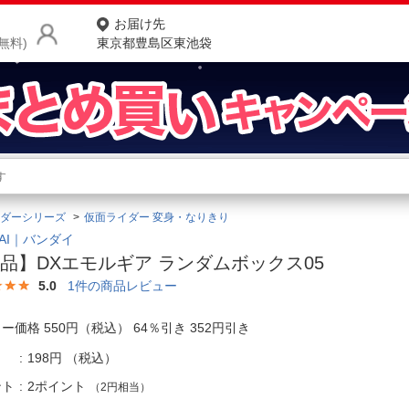
お届け先
無料)
東京都豊島区東池袋
商品をさがす
ランキングからさがす
ネ
ダーシリーズ
仮面ライダー 変身・なりきり
カテゴリ一覧からさがす
ポ
DAI｜バンダイ
品】DXエモルギア ランダムボックス05
店
5.0
1
件の商品レビュー
お
ー価格 550円（税込） 64％引き 352円引き
お客様サポート
198円
（税込）
ご利用ガイド
ント
2ポイント
（2円相当）