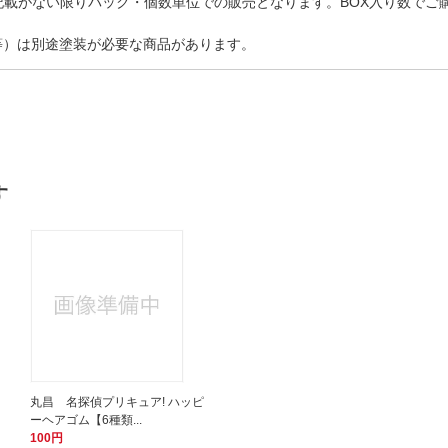
記載がない限りパック・個数単位での販売となります。BOX入り数でご
等）は別途塗装が必要な商品があります。
す
丸昌 名探偵プリキュア! ハッピ
ーヘアゴム【6種類...
100円