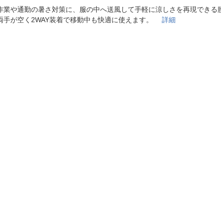
法
よくある質問・お問合せ
作業や通勤の暑さ対策に、服の中へ送風して手軽に涼しさを再現できる
I
両手が空く2WAY装着で移動中も快適に使えます。
詳細
ご利用規約
E