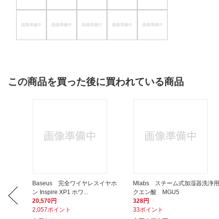
この商品を買った後に買われている商品
ン自動開
Baseus 完全ワイヤレスイヤホ
Mlabs スチーム式加湿器洗浄
ン Inspire XP1 ホワ...
クエン酸 MGU5
20,570円
328円
2,057ポイント
33ポイント