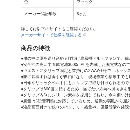
色
ブラック
メーカー保証年数
6ヶ月
詳しくは以下のサイトもご確認ください。
メーカーサイトで仕様を確認する
商品の特徴
●服の中に風を送り込める腰掛け扇風機ベルトファンで、簡
●安全性の高い半固体電池3000mAhを内蔵した充電式な
●ウエストにクリップ固定と首掛けの2WAY仕様で、ネッ
●腰に装着すれば両手が自由になり、現場作業や移動中でも
●日傘やリュックベルトにもクリップで取り付けられるので
●クリップは360度回転するため、当てたい方向へ風向きを
●クリップ内側にシリコン素材を採用しており、傘を傷つけ
●風量は5段階調整に対応しているため、通勤の弱風から屋
●液晶画面付きで残りのバッテリー残量や、風量段階を確認