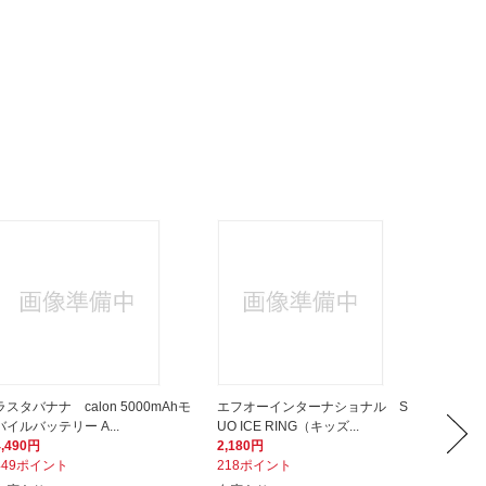
ラスタバナナ calon 5000mAhモ
エフオーインターナショナル S
ビック
バイルバッテリー A...
UO ICE RING（キッズ...
ブラック 
4,490円
2,180円
798円
449ポイント
218ポイント
80ポイ