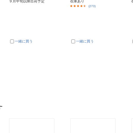
９月中旬以降出荷予定
在庫あり
(273)
一緒に買う
一緒に買う
す