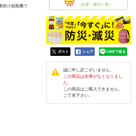
人窓口
（在庫・展示一覧）
腰掛け扇風機で
R情報
nglish / 中文
ポスト
シェア
LINEで送る
誠に申し訳ございません。
この商品は在庫がなくなりまし
た。
この商品はご購入できません。
ご了承下さい。