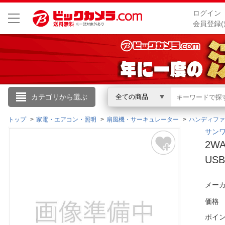
ログイン
会員登録(
こんにちは
カテゴリから選ぶ
全ての商品
ログイン
トップ
家電・エアコン・照明
扇風機・サーキュレーター
ハンディファ
サンワ
2W
新規会員登録
USB
会員メニュー
メーカ
お買いもの履歴
価格
ポイ
閲覧履歴