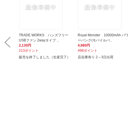
バイルバ
TRADE WORKS ハンズフリー
Royal Monster 10000mAh パ
USBファン 2wayタイプ ...
ーバンク(モバイルバ...
2,130円
4,980円
213ポイント
498ポイント
販売を終了しました（生産完了）
店在庫有り 2～3日出荷