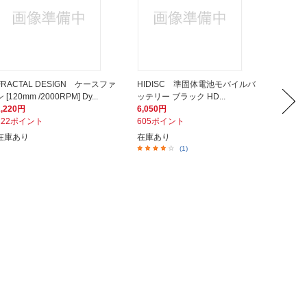
FRACTAL DESIGN ケースファ
HIDISC 準固体電池モバイルバ
エアー
ン [120mm /2000RPM] Dy...
ッテリー ブラック HD...
ッテリー5
2,220円
6,050円
4,974
222ポイント
605ポイント
498ポ
在庫あり
在庫あり
在庫あ
(1)