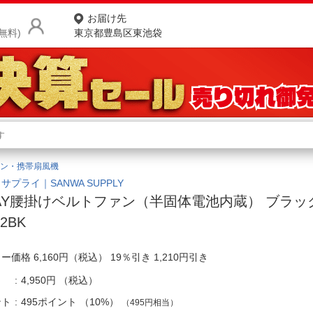
お届け先
無料)
東京都豊島区東池袋
商品をさがす
ランキングからさがす
ネ
ン・携帯扇風機
カテゴリ一覧からさがす
ポ
サプライ｜SANWA SUPPLY
AY腰掛けベルトファン（半固体電池内蔵） ブラック 
店
2BK
お
ー価格 6,160円（税込） 19％引き 1,210円引き
お客様サポート
4,950円
（税込）
ご利用ガイド
ント
495ポイント
（
10%
）
（495円相当）