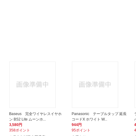
用
Baseus 完全ワイヤレスイヤホ
Panasonic テーブルタップ 延長
ン BS2 Lite ムーンホ...
コードX ホワイト W...
3,580円
944円
358ポイント
95ポイント