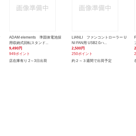
ワ
ADAM elements 準固体電池採
LIANLI ファンコントローラー U
用収納式回転スタンド...
NI FAN用 USB2.0ハ...
9,490円
2,500円
949ポイント
250ポイント
店在庫有り 2～3日出荷
約２～３週間で出荷予定