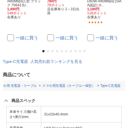
/480Mbps] L型 ブラッ
780円
D60W /480Mbps] (SIA
ク 70643 [U...
78ポイント
A認証) ホ...
1,490円
店在庫有り 2～3日出
1,180円
149ポイント
荷
118ポイント
在庫あり
在庫あり
(4)
一緒に買う
一緒に買う
一緒に買う
Type-C充電器 人気売れ筋ランキングを見る
商品について
マホ用 充電器・ケーブル
スマホ用充電器（ケーブル一体型）
Type-C充電器
商品スペック
本体サイズ(幅×高
31x33x40.4mm
さ×奥行)mm