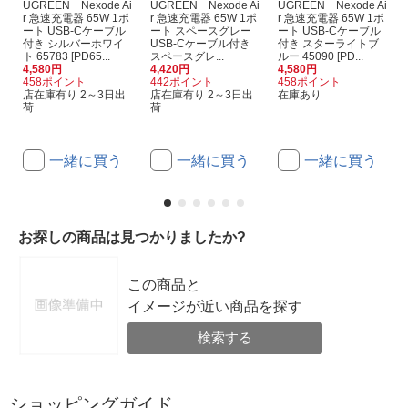
UGREEN Nexode Ai
UGREEN Nexode Ai
UGREEN Nexode Ai
r 急速充電器 65W 1ポ
r 急速充電器 65W 1ポ
r 急速充電器 65W 1ポ
ート USB-Cケーブル
ート スペースグレー
ート USB-Cケーブル
付き シルバーホワイ
USB-Cケーブル付き
付き スターライトブ
ト 65783 [PD65...
スペースグレ...
ルー 45090 [PD...
4,580円
4,420円
4,580円
[
458ポイント
442ポイント
458ポイント
店在庫有り 2～3日出
店在庫有り 2～3日出
在庫あり
荷
荷
一緒に買う
一緒に買う
一緒に買う
お探しの商品は見つかりましたか?
この商品と
イメージが近い商品を探す
検索する
ショッピングガイド