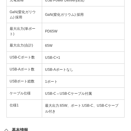
充電規格
USB Power Delivery対応
GaN(窒化ガリウ
GaN(窒化ガリウム) 採用
ム) 採用
最大出力(単ポー
PD65W
ト)
最大出力(合計)
65W
USB-Cポート数
USB-C×1
USB-Aポート数
USB-Aポートなし
USBポート総数
1ポート
ケーブル仕様
USB-C⇔USB-Cケーブル付属
仕様1
最大出力:65W、ポート:USB-C、USB-Cケーブ
ル付き
基本情報