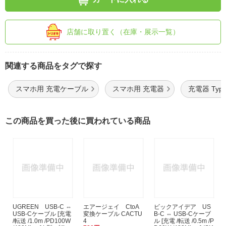
店舗に取り置く（在庫・展示一覧）
関連する商品をタグで探す
スマホ用 充電ケーブル
スマホ用 充電器
充電器 Typ
この商品を買った後に買われている商品
UGREEN USB-C ⇔
エアージェイ CtoA
ビックアイデア US
USB-Cケーブル [充電
変換ケーブル CACTU
B-C ⇔ USB-Cケーブ
/転送 /1.0m /PD100W
4
ル [充電 /転送 /0.5m /P