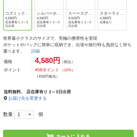
コズミックオ
シルバーホワ
スペースグレ
スターライト
レンジ
イト
ー
ブルー
4,580円
4,580円
4,420円
4,580円
店在庫有り 2～3
店在庫有り 2～3
店在庫有り 2～3
在庫あり
日出荷
日出荷
日出荷
世界最小クラスのサイズで、究極の携帯性を実現
ポケットやバッグに簡単に収納でき、出張や旅行時も負担なく持ち
運べます。
詳細
4,580円
価格
（税込）
ポイント
458ポイント
（
10%
）
（458円相当）
送料無料、
店在庫有り 2～3日出荷
お届け先を変更する
数量
個
カートに入れる