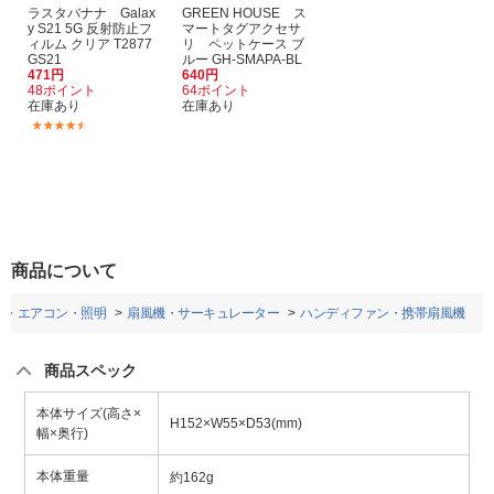
ラスタバナナ Galax
GREEN HOUSE ス
y S21 5G 反射防止フ
マートタグアクセサ
ィルム クリア T2877
リ ペットケース ブ
GS21
ルー GH-SMAPA-BL
471円
640円
48ポイント
64ポイント
在庫あり
在庫あり
(10)
商品について
電・エアコン・照明
扇風機・サーキュレーター
ハンディファン・携帯扇風機
商品スペック
本体サイズ(高さ×
H152×W55×D53(mm)
幅×奥行)
本体重量
約162g