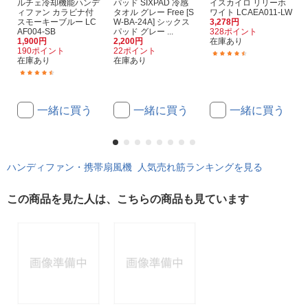
ルチェ冷却機能ハンデ
パッド SIXPAD 冷感
イスカイロ リリーホ
ィファン カラビナ付
タオル グレー Free [S
ワイト LCAEA011-LW
スモーキーブルー LC
W-BA-24A] シックス
3,278円
AF004-SB
パッド グレー ...
328ポイント
1,900円
2,200円
在庫あり
190ポイント
22ポイント
(5)
在庫あり
在庫あり
(29)
一緒に買う
一緒に買う
一緒に買う
ハンディファン・携帯扇風機 人気売れ筋ランキングを見る
この商品を見た人は、こちらの商品も見ています