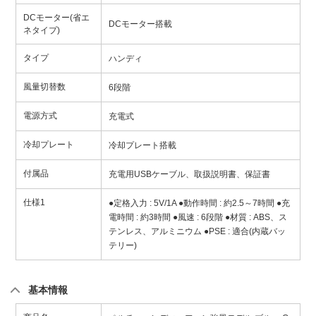
DCモーター(省エ
DCモーター搭載
ネタイプ)
タイプ
ハンディ
風量切替数
6段階
電源方式
充電式
冷却プレート
冷却プレート搭載
付属品
充電用USBケーブル、取扱説明書、保証書
仕様1
●定格入力 : 5V/1A ●動作時間 : 約2.5～7時間 ●充
電時間 : 約3時間 ●風速 : 6段階 ●材質 : ABS、ス
テンレス、アルミニウム ●PSE : 適合(内蔵バッ
テリー)
基本情報