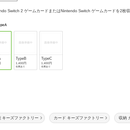
法
よくある質問・お問合せ
tendo Switch 2 ゲームカードまたはNintendo Switch ゲームカード
I
ご利用規約
ypeA
E
A
TypeB
TypeC
円
1,400円
1,400円
在庫あり
在庫あり
能 キーズファクトリー
カード キーズファクトリー
収納 