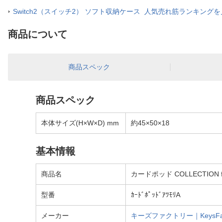
Switch2（スイッチ2） ソフト収納ケース 人気売れ筋ランキング
商品について
商品スペック
商品スペック
本体サイズ(H×W×D) mm
約45×50×18
基本情報
商品名
カードポッド COLLECTION for
型番
ｶｰﾄﾞﾎﾟｯﾄﾞｱﾂﾓﾘA
メーカー
キーズファクトリー｜KeysFac