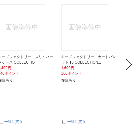
キーズファクトリー スリムハー
キーズファクトリー カードパレ
キーズ
ドケース COLLECTIO...
ット 16 COLLECTION...
バー COL
3,400円
1,600円
3,500
340ポイント
160ポイント
350ポ
在庫あり
在庫あり
在庫あ
一緒に買う
一緒に買う
一