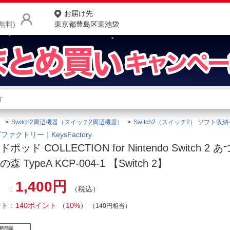
お届け先
無料)
東京都豊島区東池袋
商品をさがす
ランキングからさがす
ネ
）
Switch2周辺機器（スイッチ2周辺機器）
Switch2（スイッチ2） ソフト収
カテゴリ一覧からさがす
ポ
ファクトリー｜KeysFactory
ポッド COLLECTION for Nintendo Switch 2
店
森 TypeA KCP-004-1 【Switch 2】
お
1,400円
（税込）
お客様サポート
ント
140ポイント
（
10%
）
（140円相当）
ご利用ガイド