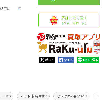
人窓口
を2枚収納可能。
詳
R情報
店舗に取り置く
（在庫・展示一覧）
nglish / 中文
ポスト
シェア
LINEで送る
カード
ポッド 収納可能
どうぶつの森 収納
Swi