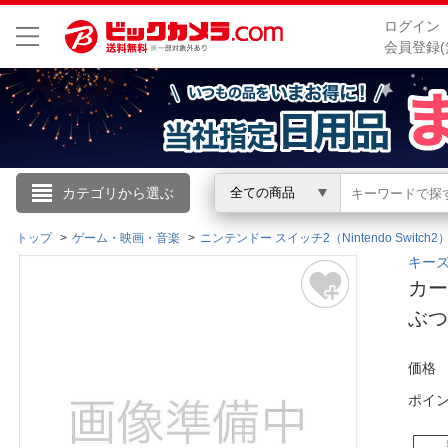
ログイン
会員登録(
こんにちは
カテゴリから選ぶ
全ての商品
ログイン
トップ
ゲーム・映画・音楽
ニンテンドー スイッチ2（Nintendo Switch2
キーズ
カード
新規会員登録
ぶつの
会員メニュー
価格
お買いもの履歴
ポイ
閲覧履歴