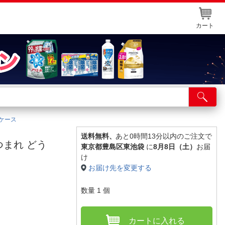
カート
店舗サービス
ット取り置き
納ケース
イントカードWEB登録
送料無料、
あと0時間13分以内のご注文で
 あつまれ どう
東京都豊島区東池袋
に
8月8日（土）
お届
舗情報・店舗一覧
け
お届け先を変更する
取り寄せ品入荷状況照会
数量
1
個
カートに入れる