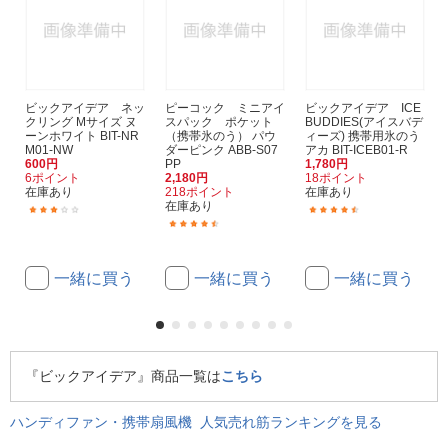
ビックアイデア ネッ
ピーコック ミニアイ
ビックアイデア ICE
クリング Mサイズ ヌ
スパック ポケット
BUDDIES(アイスバデ
ーンホワイト BIT-NR
（携帯氷のう） パウ
ィーズ) 携帯用氷のう
M01-NW
ダーピンク ABB-S07
アカ BIT-ICEB01-R
600円
PP
1,780円
6ポイント
2,180円
18ポイント
在庫あり
218ポイント
在庫あり
在庫あり
(6)
(8)
(33)
一緒に買う
一緒に買う
一緒に買う
『ビックアイデア』商品一覧は
こちら
ハンディファン・携帯扇風機 人気売れ筋ランキングを見る