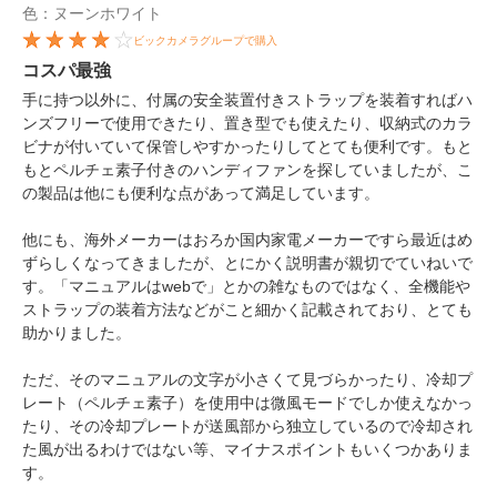
色：ヌーンホワイト
ビックカメラグループで購入
コスパ最強
手に持つ以外に、付属の安全装置付きストラップを装着すればハ
ンズフリーで使用できたり、置き型でも使えたり、収納式のカラ
ビナが付いていて保管しやすかったりしてとても便利です。もと
もとペルチェ素子付きのハンディファンを探していましたが、こ
の製品は他にも便利な点があって満足しています。
他にも、海外メーカーはおろか国内家電メーカーですら最近はめ
ずらしくなってきましたが、とにかく説明書が親切でていねいで
す。「マニュアルはwebで」とかの雑なものではなく、全機能や
ストラップの装着方法などがこと細かく記載されており、とても
助かりました。
ただ、そのマニュアルの文字が小さくて見づらかったり、冷却プ
レート（ペルチェ素子）を使用中は微風モードでしか使えなかっ
たり、その冷却プレートが送風部から独立しているので冷却され
た風が出るわけではない等、マイナスポイントもいくつかありま
す。