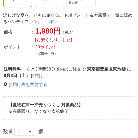
日出荷
涼しげな夏を、ともに旅する。冷却プレート＆大風量で一気に涼め
るハンディファン。
詳細
1,980円
価格
（税込）
[お安くなりました]
ポイント
20ポイント
（20円相当）
送料無料、
あと
3時間58分以内
のご注文で
東京都豊島区東池袋
に
8月8日（土）
お届け
お届け先を変更する
【夏物在庫一掃売りつくし 対象商品】
※在庫限り、なくなり次第終了
数量
個