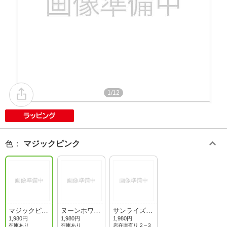
1/12
色
：
マジックピンク
マジックピン
ヌーンホワイ
サンライズミ
ク
ト
ント
1,980円
1,980円
1,980円
在庫あり
在庫あり
店在庫有り 2～3