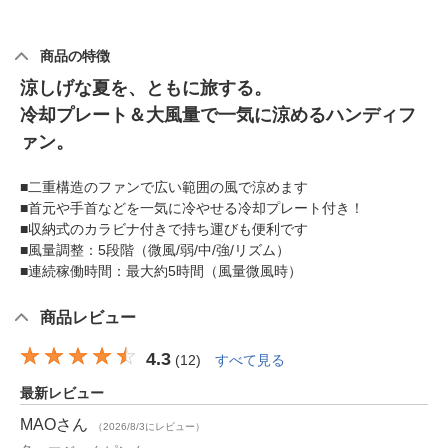
商品の特徴
涼しげな夏を、ともに旅する。
冷却プレート＆大風量で一気に涼めるハンディフ
ァン。
■二重構造のファンで広い範囲の風で涼めます
■首元や手首などを一気に冷やせる冷却プレート付き！
■収納式のカラビナ付きで持ち運びも便利です
■風量調整：5段階（微風/弱/中/強/リズム）
■連続稼働時間：最大約5時間（風量微風時）
商品レビュー
4.3
(
12
)
すべて見る
最新レビュー
MAO
さん
（2026/8/3にレビュー）