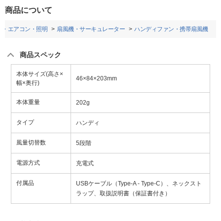
商品について
電・エアコン・照明
扇風機・サーキュレーター
ハンディファン・携帯扇風機
商品スペック
本体サイズ(高さ×
46×84×203mm
幅×奥行)
本体重量
202g
タイプ
ハンディ
風量切替数
5段階
電源方式
充電式
付属品
USBケーブル（Type-A - Type-C）、ネックスト
ラップ、取扱説明書（保証書付き）