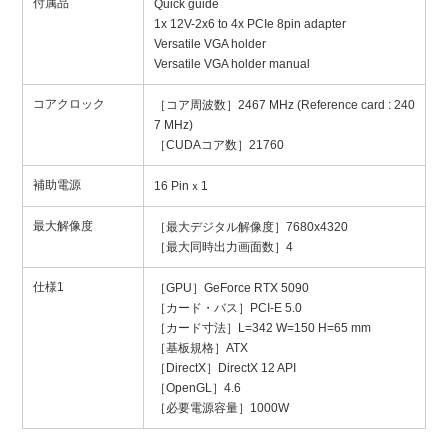
付属品
Quick guide
1x 12V-2x6 to 4x PCIe 8pin adapter
Versatile VGA holder
Versatile VGA holder manual
コアクロック
［コア周波数］2467 MHz (Reference card : 240
7 MHz)
［CUDAコア数］21760
補助電源
16 Pinｘ1
最大解像度
［最大デジタル解像度］7680x4320
［最大同時出力画面数］4
仕様1
［GPU］GeForce RTX 5090
［カード・バス］PCI-E 5.0
［カード寸法］L=342 W=150 H=65 mm
［基板規格］ATX
［DirectX］DirectX 12 API
［OpenGL］4.6
［必要電源容量］1000W