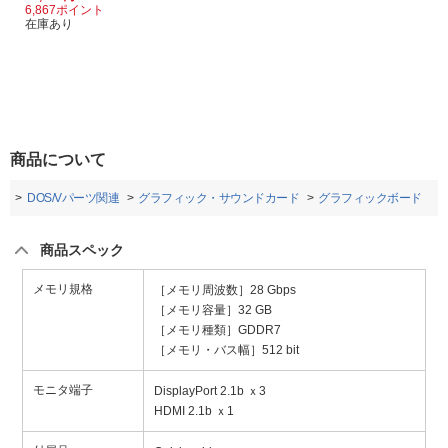
6,867ポイント
在庫あり
商品について
ト
DOS/Vパーツ関連
グラフィック・サウンドカード
グラフィックボード
商品スペック
メモリ規格
［メモリ周波数］28 Gbps
［メモリ容量］32 GB
［メモリ種類］GDDR7
［メモリ・バス幅］512 bit
モニタ端子
DisplayPort 2.1b ｘ3
HDMI 2.1b ｘ1