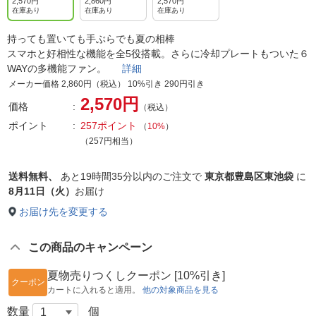
2,570円
2,860円
2,570円
在庫あり
在庫あり
在庫あり
持っても置いても手ぶらでも夏の相棒
スマホと好相性な機能を全5役搭載。さらに冷却プレートもついた６
WAYの多機能ファン。
詳細
メーカー価格 2,860円（税込） 10%引き 290円引き
2,570円
価格
（税込）
ポイント
257ポイント
（
10%
）
（257円相当）
送料無料、
あと
19時間35分以内
のご注文で
東京都豊島区東池袋
に
8月11日（火）
お届け
お届け先を変更する
この商品のキャンペーン
夏物売りつくしクーポン [10%引き]
クーポン
カートに入れると適用。
他の対象商品を見る
数量
個