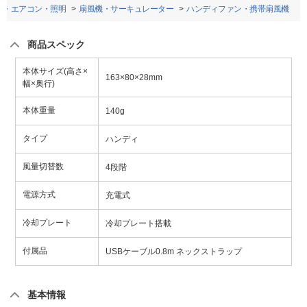
電・エアコン・照明
扇風機・サーキュレーター
ハンディファン・携帯扇風機
商品スペック
本体サイズ(高さ×
163×80×28mm
幅×奥行)
本体重量
140g
タイプ
ハンディ
風量切替数
4段階
電源方式
充電式
冷却プレート
冷却プレート搭載
付属品
USBケーブル0.8m ネックストラップ
基本情報