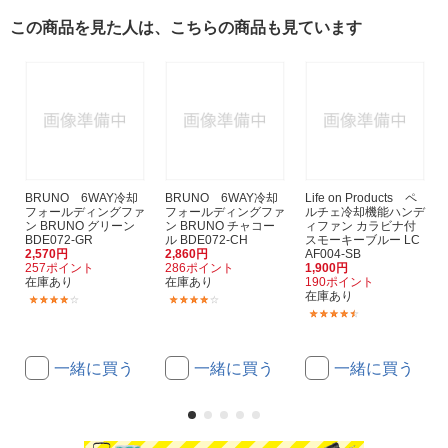
この商品を見た人は、こちらの商品も見ています
BRUNO 6WAY冷却
BRUNO 6WAY冷却
Life on Products ペ
フォールディングファ
フォールディングファ
ルチェ冷却機能ハンデ
ン BRUNO グリーン
ン BRUNO チャコー
ィファン カラビナ付
BDE072-GR
ル BDE072-CH
スモーキーブルー LC
2,570円
2,860円
AF004-SB
257ポイント
286ポイント
1,900円
在庫あり
在庫あり
190ポイント
在庫あり
(13)
(13)
(29)
一緒に買う
一緒に買う
一緒に買う