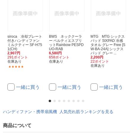
siroca 冷却プレート
BWS ネッククーラ
MTG MTG シックス
付きハンディファン
ー ペルティエスプリ
パッド SIXPAD 冷感
ミルクティー SF-H75
ットRainbow PESPD
タオル グレー Free [S
1(CH)
UO-RAB
W-BA-24A] シックス
2,907円
6,580円
パッド グレー ...
291ポイント
658ポイント
2,200円
在庫あり
在庫あり
22ポイント
在庫あり
(5)
一緒に買う
一緒に買う
一緒に買う
ハンディファン・携帯扇風機 人気売れ筋ランキングを見る
商品について