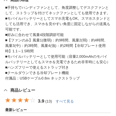
商品の特徴
■手持ちでハンディファンとして、角度調整してデスクファンと
して、ストラップを付けてネックファンとしても使用できます。
■モバイルバッテリーとしてスマホ充電もOK。スマホスタンドと
しても活用でき、スマホを見やすい角度に固定しながらの送風も
可能です。
■好みに合わせて風量4段階調節可能
■【ファンのみ】風量1(微弱)：約9時間、風量2(弱)：約4時間、
風量3(中)：約3時間、風量4(強)：約2時間【冷却プレート使用
時】1.1～1.5時間
■モバイルバッテリーとして使用可能（容量2,000mAhのモバイ
ルバッテリーとしてもスマホを充電できるため非常時にも安心）
■ハンズフリーで使えるストラップ付き
■クールダウンできる冷却プレート機能
付属品：USBケーブル0.8m ネックストラップ
商品レビュー
3.9
(
13
)
すべて見る
最新レビュー