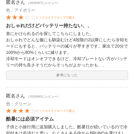
匿名
さん
（2026/8/7にレビュー）
色：アイボリー
ビックカメラグループで購入
おしゃれだけどバッテリー持たない、、
首にかけられるのを探してこちらにしました。
おしゃれでどんな服にも馴染むけど4段階の2以降にしたら冷却モ
ードにもすると、バッテリーの減りが早すぎです。家出て20分で
100%から80%くらいに減ります。
冷却モードはオンオフできるけど、冷却プレートない方がバッテ
リーの持ち良さそうだからそっちがよかったかも、、
参考になった
匿名
さん
（2026/8/2にレビュー）
色：グリーン
ビックカメラグループで購入
酷暑には必須アイテム
子供と小旅行用に追加購入しました。酷暑日が続いているので冷
却付きは必須だと思い、たくさんある中からBRUNOを選びまし