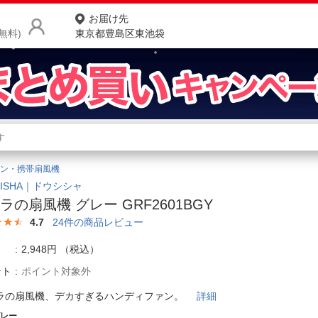
お届け先
無料)
東京都豊島区東池袋
商品をさがす
ランキングからさがす
ネ
ン・携帯扇風機
カテゴリ一覧からさがす
ポ
HISHA｜ドウシシャ
ラの扇風機 グレー GRF2601BGY
店
4.7
24
件の商品レビュー
お
2,948円
（税込）
お客様サポート
ント
ポイント対象外
ラの扇風機、デカすぎるハンディファン。
詳細
ご利用ガイド
グレー