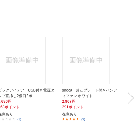
ビックアイデア USB付き電源タ
siroca 冷却プレート付きハンデ
LADO
ップ直挿し2個口2ポ...
ィファン ホワイト ...
ン 充電式 
1,680円
2,907円
5,200
168ポイント
291ポイント
520ポ
在庫あり
在庫あり
在庫あ
(1)
(5)