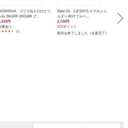
DOSHISHA ゴリラ仙人のひとつ
Style On LIZ DAYS スマホショ
Carro
かみ SNGRF-2601BR ブ...
ルダー BGY.ブルー...
nello 
6,435円
2,720円
4,240
在庫あり
272ポイント
424ポ
(2)
販売を終了しました（生産完了）
販売を