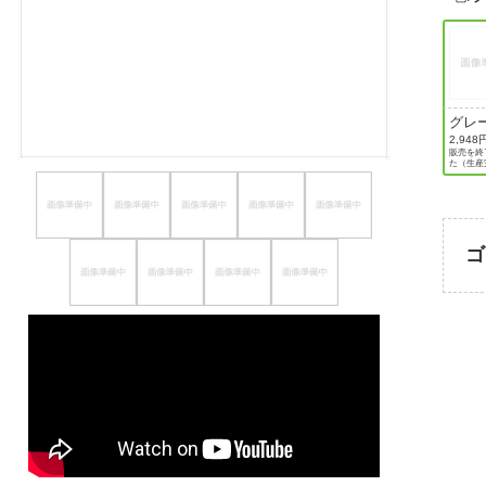
ほしいもの
お知らせ
グレ
2,948
販売を終
た（生産
ゴ