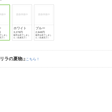
法
よくある質問・お問合せ
I
ご利用規約
ー
ホワイト
ブルー
円
3,278円
2,948円
了しまし
販売を終了しまし
販売を終了しまし
E
完了）
た（生産完了）
た（生産完了）
リラの夏物
は
こちら！