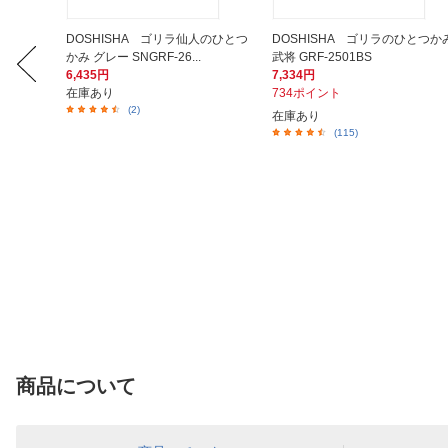
LO） a
DOSHISHA ゴリラ仙人のひとつ
DOSHISHA ゴリラのひとつか
かみ グレー SNGRF-26...
武将 GRF-2501BS
6,435円
7,334円
在庫あり
734ポイント
(2)
産完了）
在庫あり
(115)
商品について