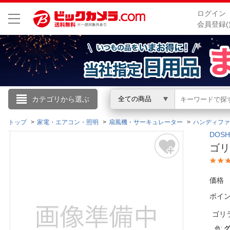
ログイン
会員登録(
こんにちは
カテゴリから選ぶ
全ての商品
ログイン
トップ
家電・エアコン・照明
扇風機・サーキュレーター
ハンディファ
DOS
ゴリ
新規会員登録
価格
会員メニュー
ポイ
お買いもの履歴
ゴリ
閲覧履歴
色
: