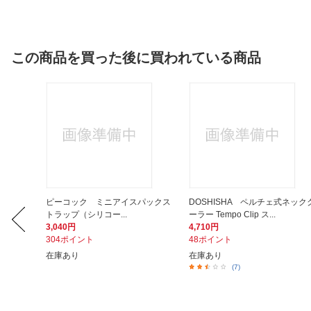
この商品を買った後に買われている商品
Anker
ピーコック ミニアイスパックス
DOSHISHA ペルチェ式ネック
トラップ（シリコー...
ーラー Tempo Clip ス...
3,040円
4,710円
304ポイント
48ポイント
在庫あり
在庫あり
(7)