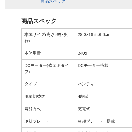
商品スペック
商品スペック
本体サイズ(高さ×幅×奥
29.0×16.5×6.6cm
行)
本体重量
340g
DCモーター(省エネタイ
DCモーター搭載
プ)
タイプ
ハンディ
風量切替数
4段階
電源方式
充電式
冷却プレート
冷却プレート非搭載