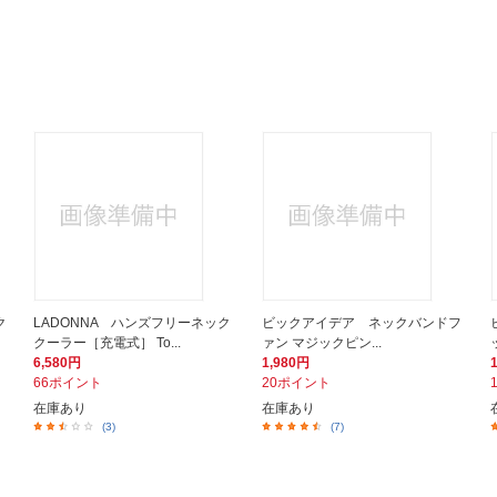
ク
LADONNA ハンズフリーネック
ビックアイデア ネックバンドフ
クーラー［充電式］ To...
ァン マジックピン...
6,580円
1,980円
66ポイント
20ポイント
在庫あり
在庫あり
(3)
(7)