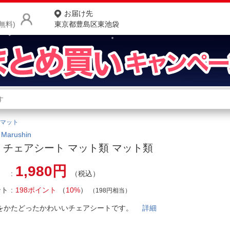
お届け先
無料)
東京都豊島区東池袋
商品をさがす
ランキングからさがす
ネ
マット
カテゴリ一覧からさがす
ポ
arushin
 チェアシート マット類 マット類
店
1,980円
（税込）
お
ント
198ポイント
（
10%
）
お客様サポート
（198円相当）
をかたどったかわいいチェアシートです。
詳細
ご利用ガイド