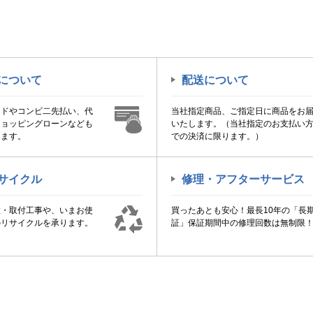
について
配送について
ードやコンビ二先払い、代
当社指定商品、ご指定日に商品をお
ショッピングローンなども
いたします。（当社指定のお支払い
けます。
での決済に限ります。）
サイクル
修理・アフターサービス
置・取付工事や、いまお使
買ったあとも安心！最長10年の「長
のリサイクルを承ります。
証」保証期間中の修理回数は無制限