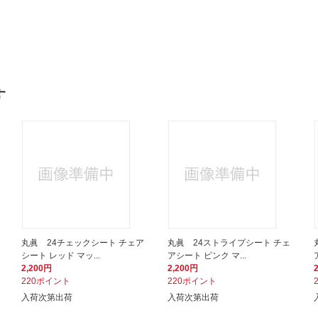
。
す
丸眞 24チェックシート チェア
丸眞 24ストライプシート チェ
シート レッド マッ...
アシート ピンク マ...
2,200円
2,200円
220ポイント
220ポイント
入荷次第出荷
入荷次第出荷