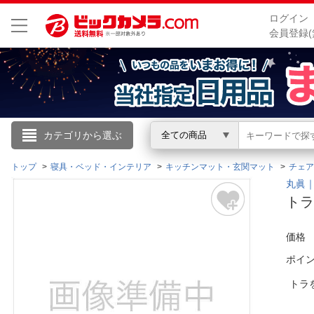
ログイン
会員登録(
こんにちは
カテゴリから選ぶ
全ての商品
ログイン
トップ
寝具・ベッド・インテリア
キッチンマット・玄関マット
チェア
丸眞｜M
トラ
新規会員登録
価格
会員メニュー
ポイ
お買いもの履歴
トラ
閲覧履歴