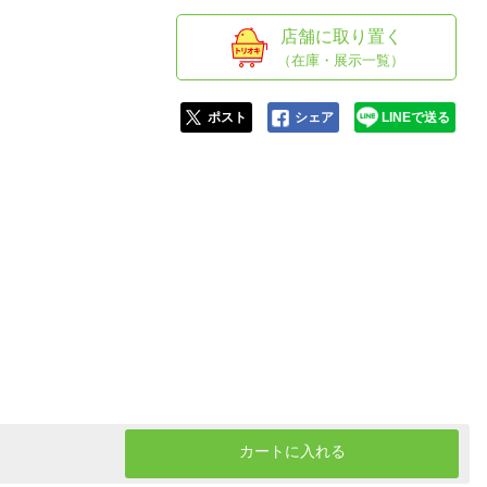
人窓口
店舗に取り置く
R情報
（在庫・展示一覧）
ポスト
シェア
LINEで送る
nglish / 中文
カートに入れる