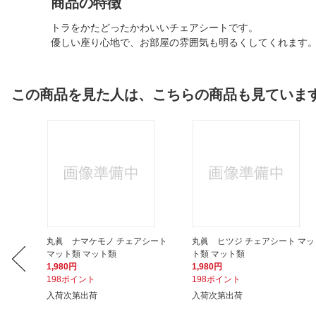
商品の特徴
トラをかたどったかわいいチェアシートです。
優しい座り心地で、お部屋の雰囲気も明るくしてくれます
この商品を見た人は、こちらの商品も見ていま
シートO
丸眞 ナマケモノ チェアシート
丸眞 ヒツジ チェアシート マッ
マット類 マット類
ト類 マット類
1,980円
1,980円
198ポイント
198ポイント
入荷次第出荷
入荷次第出荷