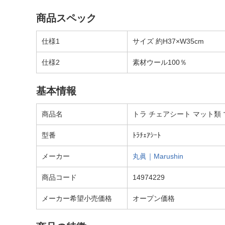
商品スペック
仕様1
サイズ 約H37×W35cm
仕様2
素材ウール100％
基本情報
商品名
トラ チェアシート マット類
型番
ﾄﾗﾁｪｱｼｰﾄ
メーカー
丸眞｜Marushin
商品コード
14974229
メーカー希望小売価格
オープン価格