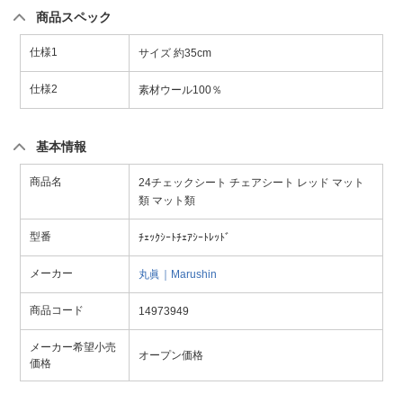
商品スペック
仕様1
サイズ 約35cm
仕様2
素材ウール100％
基本情報
商品名
24チェックシート チェアシート レッド マット
類 マット類
型番
ﾁｪｯｸｼｰﾄﾁｪｱｼｰﾄﾚｯﾄﾞ
メーカー
丸眞｜Marushin
商品コード
14973949
メーカー希望小売
オープン価格
価格