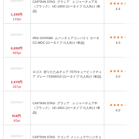
CAPTAIN STAG
グラシア レジャーチェア大
幅3
（ブラック） UC-1800 [ロータイプ /1人向け /単
4.4
品]
1,330円
133pt
IRIS OHYAMA
ムーンチェアコンパクト カーキ
CC-MOC [ロータイプ /1人向け /単品]
4.0
6,650円
665pt
ロゴス
折りたたみチェア 7075キュービックチェ
（約
ア グレー 73369010 [ロータイプ /1人向け /単品]
4.0
2,970円
297pt
CAPTAIN STAG
グラシア レジャーチェア中
幅2
（ブラック） UC-1801 [ロータイプ /1人向け /単
4.0
品]
918円
92pt
CAPTAIN STAG
ラコンテ メッシュラウンジチェ