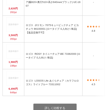
ア(幅820×奥行510×高さ840mm/ブラック) UC-16
-
幅8
07
2,620円
262pt
ロゴス
ポケモン 7075キュービックチェア ピカ
（
チュウ 86100001 [ロータイプ /1人向け /単品]
4.8
【返品交換不可】
3,500円
350pt
ロゴス
ROSY タイニーチェア-BE 73382000 [ロ
高さ
-
ータイプ /1人向け /単品]
1,980円
198pt
ロゴス
LOGOS Life あぐらチェア（カラフルロ
（
ゴス）ライトブルー 73311002
4.5
6,490円
649pt
詳しく比較する