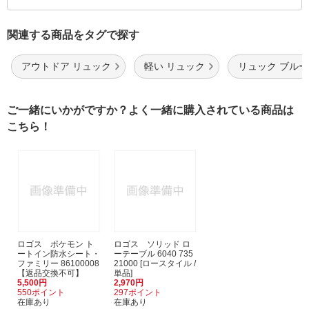
関連する商品をタグで探す
アウトドア リュック
軽い リュック
リュック ブルー
ご一緒にいかがですか？よく一緒に購入されている商品は
こちら！
ロゴス ポケモン ト
ロゴス ソリッド ロ
ートイン防水シート・
ーテーブル 6040 735
ファミリー 86100008
21000 [ロースタイル /
【返品交換不可】
単品]
5,500円
2,970円
550ポイント
297ポイント
在庫あり
在庫あり