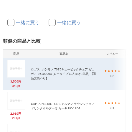
一緒に買う
一緒に買う
類似の商品と比較
商品
商品名
レビュー
本
ロゴス
ポケモン 7075キュービックチェア ゼニ
（
ガメ 86100004 [ロータイプ /1人向け /単品] 【返
4.8
品交換不可】
3,500円
350pt
CAPTAIN STAG
CSシャルマン ラウンジチェア
ドリンクホルダー付 カーキ UC-1704
4.9
2,010円
201pt