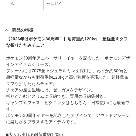
色
ゼニガメ
商品の特徴
【2026年はポケモン30周年！】耐荷重約120kg！ 超軽量＆タフ
な折りたたみチェア
ポケモン30周年アニバーサリーイヤーを記念した、ポケモンデザ
インアイテムシリーズ。
フレームには7075超々ジュラルミンを採用し、わずか約300gと
超軽量ながらも耐荷重約120kgと高い強度を実現した、超軽量＆
タフな折りたたみチェア。
チェアの座面生地には、ゼニガメをデザイン。
折りたたむとスリムに収納でき、専用の収納袋付き。
キャンプやフェス、ピクニックはもちろん、日常使いにも最適で
す。
ポケモン30周年イヤーを記念したデザインで、アウトドアシーン
に楽しさをプラスするアイテムです。
■大人も座れる耐荷重約120kg！