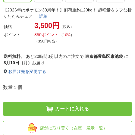
【2026年はポケモン30周年！】耐荷重約120kg！ 超軽量＆タフな折
りたたみチェア
詳細
3,500円
価格
（税込）
ポイント
350ポイント
（
10%
）
（350円相当）
送料無料、
あと
20時間3分以内
のご注文で
東京都豊島区東池袋
に
8月10日（月）
お届け
お届け先を変更する
数量
個
1
カートに入れる
店舗に取り置く（在庫・展示一覧）