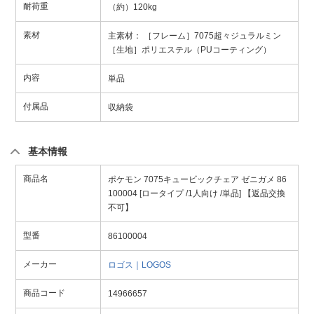
耐荷重
（約）120kg
素材
主素材： ［フレーム］7075超々ジュラルミン
［生地］ポリエステル（PUコーティング）
内容
単品
付属品
収納袋
基本情報
商品名
ポケモン 7075キュービックチェア ゼニガメ 86
100004 [ロータイプ /1人向け /単品] 【返品交換
不可】
型番
86100004
メーカー
ロゴス｜LOGOS
商品コード
14966657