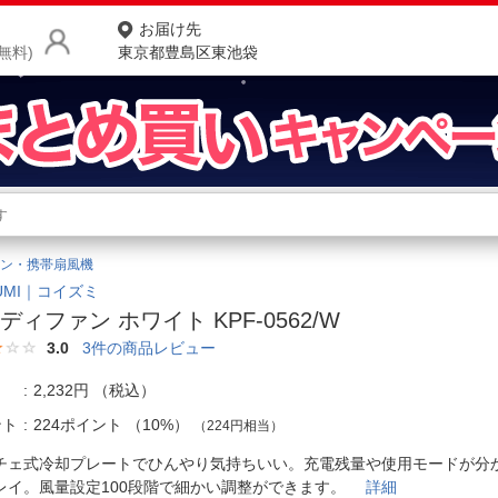
お届け先
無料)
東京都豊島区東池袋
商品をさがす
ランキングからさがす
ネ
ン・携帯扇風機
カテゴリ一覧からさがす
ポ
ZUMI｜コイズミ
ディファン ホワイト KPF-0562/W
店
3.0
3
件の商品レビュー
お
2,232円
（税込）
お客様サポート
ント
224ポイント
（
10%
）
（224円相当）
チェ式冷却プレートでひんやり気持ちいい。充電残量や使用モードが分
ご利用ガイド
レイ。風量設定100段階で細かい調整ができます。
詳細