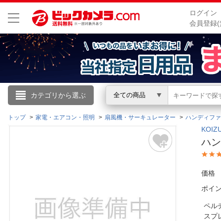
ログイン
会員登録(
こんにちは
カテゴリから選ぶ
全ての商品
ログイン
トップ
家電・エアコン・照明
扇風機・サーキュレーター
ハンディファ
KOI
ハン
新規会員登録
価格
会員メニュー
ポイ
お買いもの履歴
ペル
閲覧履歴
スプ