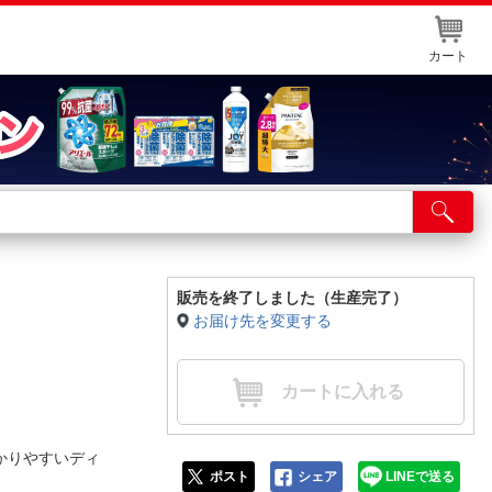
カート
店舗サービス
ット取り置き
イントカードWEB登録
販売を終了しました（生産完了）
お届け先を変更する
舗情報・店舗一覧
取り寄せ品入荷状況照会
カートに入れる
かりやすいディ
ポスト
シェア
LINEで送る