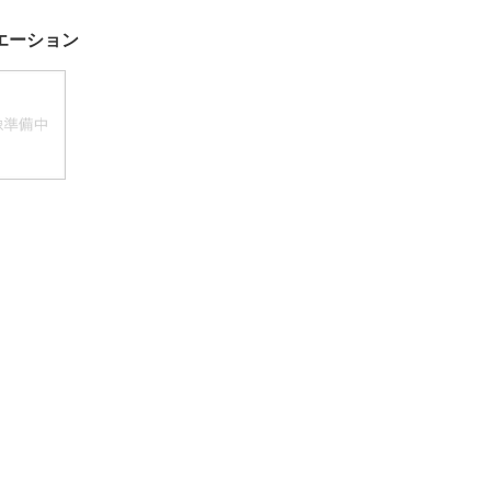
法
よくある質問・お問合せ
エーション
I
ご利用規約
E