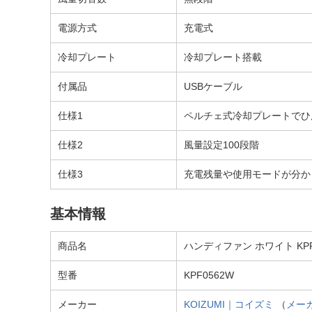
電源方式
充電式
冷却プレート
冷却プレート搭載
付属品
USBケーブル
仕様1
ペルチェ式冷却プレートでひ
仕様2
風量設定100段階
仕様3
充電残量や使用モードが分か
基本情報
商品名
ハンディファン ホワイト KPF-
型番
KPF0562W
メーカー
KOIZUMI｜コイズミ
（
メー