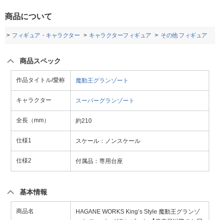
商品について
品
フィギュア・キャラクター
キャラクターフィギュア
その他 フィギュア
商品スペック
作品タイトル/愛称
魔動王グランゾート
キャラクター
スーパーグランゾート
全長（mm）
約210
仕様1
スケール：ノンスケール
仕様2
付属品：専用台座
基本情報
商品名
HAGANE WORKS King’s Style 魔動王グランゾ