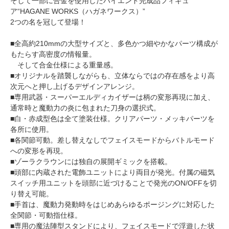
そして一部に合金を使用したハイエンド完成品フィギュ
ア“HAGANE WORKS（ハガネワークス）”
2つの名を冠して登場！
■全高約210mmの大型サイズと、多色かつ細やかなパーツ構成が
もたらす高密度の情報量。
そして合金仕様による重量感。
■オリジナルを踏襲しながらも、立体ならではの存在感をより高
次元へと押し上げるデザインアレンジ。
■専用武器・スーパーエルディカイザーは柄の変形再現に加え、
通常時と魔動力の炎に包まれた刀身の選択式。
■白・赤成型色は全て塗装仕様。クリアパーツ・メッキパーツを
各所に使用。
■各関節可動。差し替えなしでフェイスモードからバトルモード
への変形を再現。
■ゾーラクラウンには独自の展開ギミックを搭載。
■頭部に内蔵された電飾ユニットにより両目が発光。付属の磁気
スイッチ用ユニットを頭部に近づけることで発光のON/OFFを切
り替え可能。
■手首は、魔動力発動時をはじめあらゆるポージングに対応した
全関節・可動指仕様。
■専用の魔法陣型スタンドにより、フェイスモードで浮遊した状