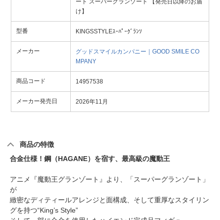
ート スーパーグランゾート 【発売日以降のお届
け】
型番
KINGSSTYLEｽｰﾊﾟｰｸﾞﾗﾝｿ
メーカー
グッドスマイルカンパニー｜GOOD SMILE CO
MPANY
商品コード
14957538
メーカー発売日
2026年11月
商品の特徴
合金仕様！鋼（HAGANE）を宿す、最高級の魔動王
アニメ『魔動王グランゾート』より、「スーパーグランゾート」
が
緻密なディティールアレンジと面構成、そして重厚なスタイリン
グを持つ“King’s Style”