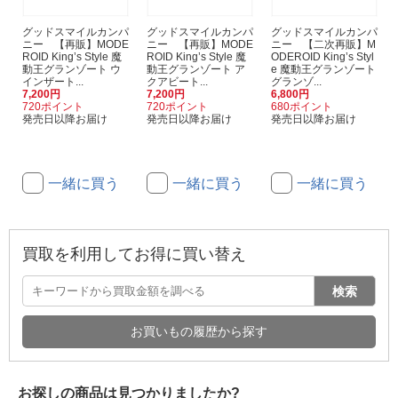
グッドスマイルカンパ
グッドスマイルカンパ
グッドスマイルカンパ
ニー 【再販】MODE
ニー 【再販】MODE
ニー 【二次再販】M
ROID King’s Style 魔
ROID King’s Style 魔
ODEROID King’s Styl
動王グランゾート ウ
動王グランゾート ア
e 魔動王グランゾート
インザート...
クアビート...
グランゾ...
7,200円
7,200円
6,800円
720ポイント
720ポイント
680ポイント
発売日以降お届け
発売日以降お届け
発売日以降お届け
一緒に買う
一緒に買う
一緒に買う
買取を利用してお得に買い替え
検索
お買いもの履歴から探す
お探しの商品は見つかりましたか?