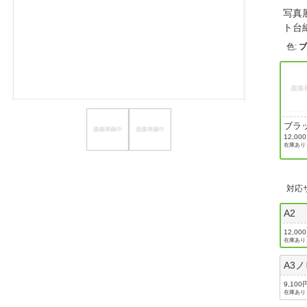
写真
ほしいもの
ト台
お知らせ
色
:
ブ
ブラッ
ホワ
12,00
在庫あり
紙
対応
A2
12,00
在庫あり
A3
9,100
在庫あり