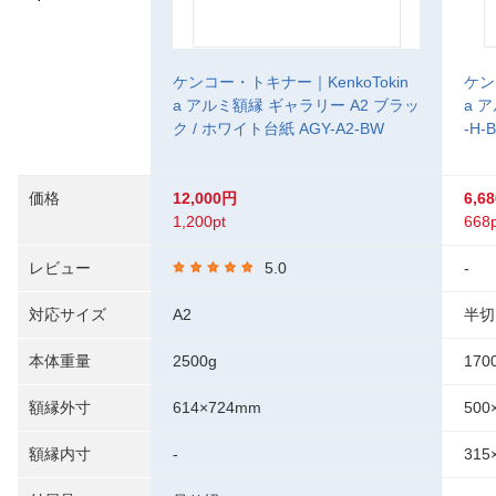
ケンコー・トキナー｜KenkoTokin
ケン
a アルミ額縁 ギャラリー A2 ブラッ
a 
ク / ホワイト台紙 AGY-A2-BW
-H
価格
12,000円
6,6
1,200pt
668p
レビュー
5.0
-
対応サイズ
A2
半切
本体重量
2500g
170
額縁外寸
614×724mm
500
額縁内寸
-
315