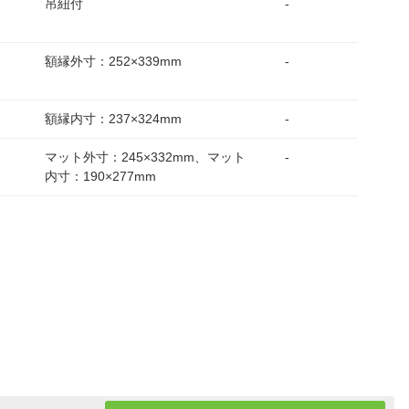
吊紐付
-
額縁外寸：252×339mm
-
額縁内寸：237×324mm
-
マット外寸：245×332mm、マット
-
内寸：190×277mm