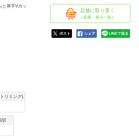
人窓口
ムと厚手Vカッ
店舗に取り置く
R情報
（在庫・展示一覧）
ポスト
シェア
LINEで送る
nglish / 中文
ートリミング)
四切