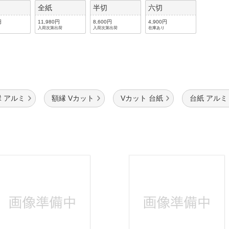
全紙
半切
六切
円
11,980円
8,600円
4,900円
入荷次第出荷
入荷次第出荷
在庫あり
 アルミ
額縁 Vカット
Vカット 台紙
台紙 アルミ