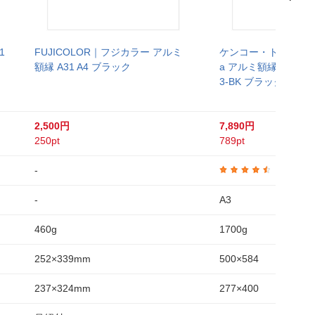
1
FUJICOLOR｜フジカラー アルミ
ケンコー・トキナー｜Ke
額縁 A31 A4 ブラック
a アルミ額縁 ギャラリー
3-BK ブラック / ブ
2,500円
7,890円
250pt
789pt
-
4.3
-
A3
460g
1700g
252×339mm
500×584
237×324mm
277×400