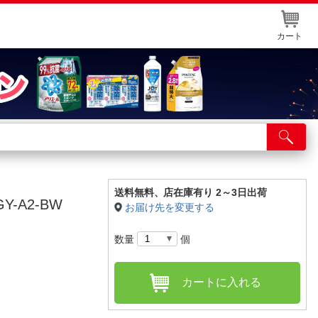
カート
店舗サービス
ット取り置き
イントカードWEB登録
送料無料、
店在庫有り 2～3日出荷
-A2-BW
お届け先を変更する
舗情報・店舗一覧
数量
個
取り寄せ品入荷状況照会
カートに入れる