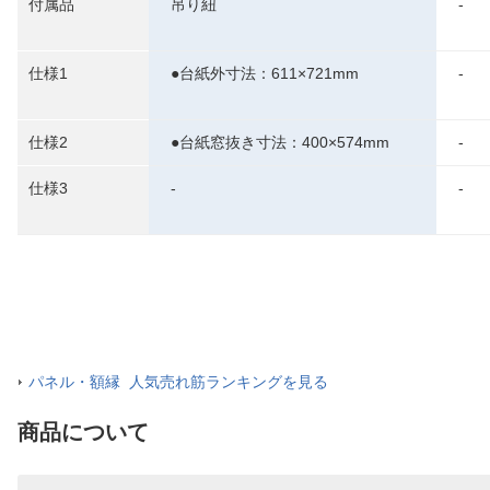
付属品
吊り紐
-
仕様1
●台紙外寸法：611×721mm
-
仕様2
●台紙窓抜き寸法：400×574mm
-
仕様3
-
-
パネル・額縁 人気売れ筋ランキングを見る
商品について