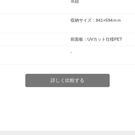
吊紐
収納サイズ：841×594ｍｍ
前面板：UVカット仕様PET
-
詳しく比較する