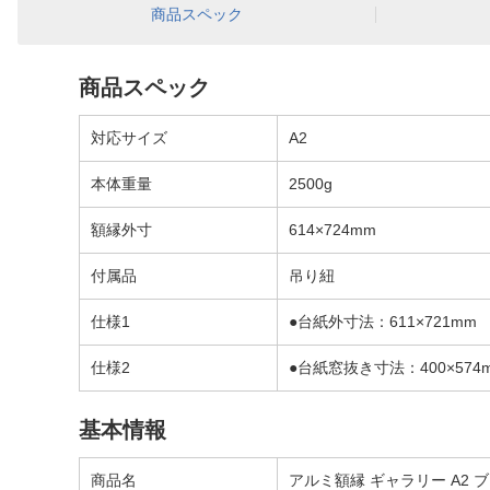
商品スペック
商品スペック
対応サイズ
A2
本体重量
2500g
額縁外寸
614×724mm
付属品
吊り紐
仕様1
●台紙外寸法：611×721mm
仕様2
●台紙窓抜き寸法：400×574
基本情報
商品名
アルミ額縁 ギャラリー A2 ブラ