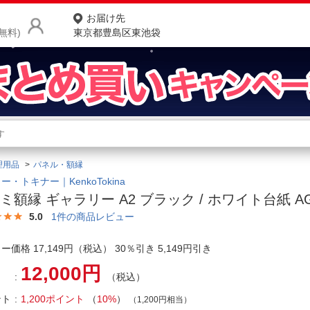
お届け先
無料)
東京都豊島区東池袋
商品をさがす
ランキングからさがす
ネ
理用品
パネル・額縁
カテゴリ一覧からさがす
ポ
ー・トキナー｜KenkoTokina
ミ額縁 ギャラリー A2 ブラック / ホワイト台紙 AGY
店
5.0
1
件の商品レビュー
お
ー価格 17,149円（税込） 30％引き 5,149円引き
お客様サポート
12,000円
（税込）
ご利用ガイド
ント
1,200ポイント
（
10%
）
（1,200円相当）