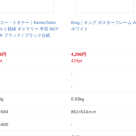
コー・トキナー｜KenkoTokin
King｜キング ポスターフレーム A
アルミ額縁 ギャラリー 半切 AGY
ホワイト
-BK ブラック / ブラック台紙
80円
4,290円
t
429pt
-
-
0g
0.93kg
×584
861×614ｍｍ
×400
-