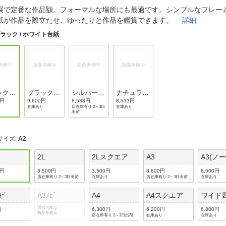
法
よくある質問・お問合せ
展で定番な作品額。フォーマルな場所にも最適です。シンプルなフレー
I
紙が作品を際立たせ、ゆったりと作品を鑑賞できます。
詳細
ご利用規約
ラック / ホワイト台紙
E
ク /
ブラック /
シルバー /
ナチュラル
イト台
ブラック台
ホワイト台
(木目調） /
0円
9,600円
8,533円
8,533円
在庫あり
店在庫有り 2～3日
在庫あり
紙
紙
ホワイト台
出荷
紙
サイズ
:
A2
2L
2Lスクエア
A3
A3(ノ
0円
3,500円
3,500円
8,600円
8,600円
店在庫有り 2～3日出荷
在庫あり
店在庫有り 2～3日出荷
在庫あり
ノビ
A3ﾉﾋﾞ
A4
A4スクエア
ワイド
選択可能な
円
6,300円
6,300円
6,800円
商品を表示
店在庫有り 2～3日出荷
在庫あり
在庫あり