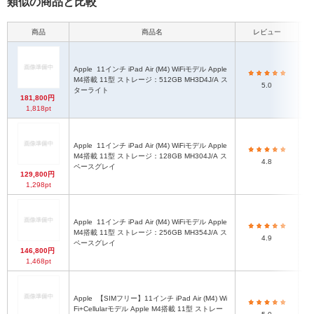
類似の商品と比較
商品
商品名
レビュー
Apple
11インチ iPad Air (M4) WiFiモデル Apple
M4搭載 11型 ストレージ：512GB MH3D4J/A ス
iPa
5.0
ターライト
181,800円
1,818pt
Apple
11インチ iPad Air (M4) WiFiモデル Apple
M4搭載 11型 ストレージ：128GB MH304J/A ス
iPa
4.8
ペースグレイ
129,800円
1,298pt
Apple
11インチ iPad Air (M4) WiFiモデル Apple
M4搭載 11型 ストレージ：256GB MH354J/A ス
iPa
4.9
ペースグレイ
146,800円
1,468pt
Apple
【SIMフリー】11インチ iPad Air (M4) Wi
Fi+Cellularモデル Apple M4搭載 11型 ストレー
iPa