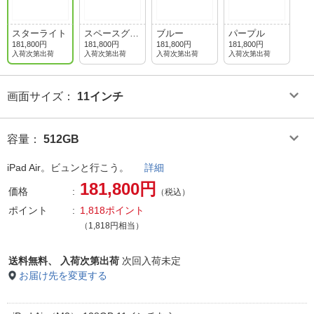
スターライト
スペースグレ
ブルー
パープル
イ
181,800円
181,800円
181,800円
181,800円
入荷次第出荷
入荷次第出荷
入荷次第出荷
入荷次第出荷
画面サイズ
：
11インチ
容量
：
512GB
iPad Air。ビュンと行こう。
詳細
181,800円
価格
（税込）
ポイント
1,818ポイント
（1,818円相当）
送料無料、
入荷次第出荷
次回入荷未定
お届け先を変更する