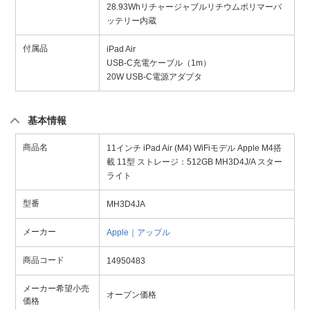
28.93Whリチャージャブルリチウムポリマーバ
ッテリー内蔵
付属品
iPad Air
USB-C充電ケーブル（1m）
20W USB-C電源アダプタ
基本情報
商品名
11インチ iPad Air (M4) WiFiモデル Apple M4搭
載 11型 ストレージ：512GB MH3D4J/A スター
ライト
型番
MH3D4JA
メーカー
Apple｜アップル
商品コード
14950483
メーカー希望小売
オープン価格
価格