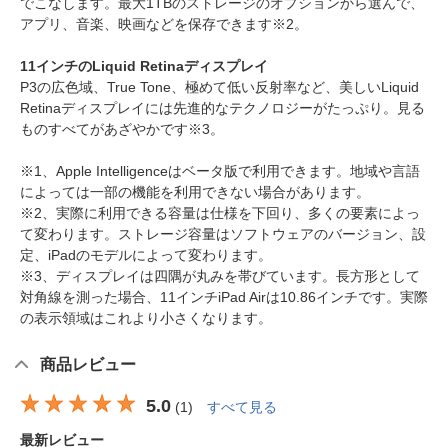
でこなします。最大1TBのストレージのオプションから選んで、
アプリ、音楽、映画などを保存できます※2。
11インチのLiquid Retinaディスプレイ
P3の広色域、True Tone、極めて低い反射率など、美しいLiquid
Retinaディスプレイには先進的なテクノロジーがたっぷり。見る
ものすべてがあざやかです※3。
※1、Apple Intelligenceはベータ版で利用できます。地域や言語
によっては一部の機能を利用できない場合があります。
※2、実際に利用できる容量は仕様を下回り、多くの要素によっ
て変わります。ストレージ容量はソフトウェアのバージョン、設
定、iPadのモデルによって変わります。
※3、ディスプレイは四隅が丸みを帯びています。長方形として
対角線を測った場合、11インチiPad Airは10.86インチです。実際
の表示領域はこれより小さくなります。
商品レビュー
5.0
(
1
)
すべて見る
最新レビュー