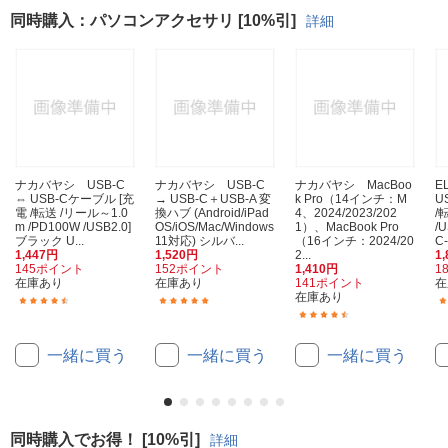
同時購入：パソコンアクセサリ [10%引]
詳細
ナカバヤシ USB-C
ナカバヤシ USB-C
ナカバヤシ MacBoo
E
⇔ USB-Cケーブル [充
→ USB-C＋USB-A 変
k Pro（14インチ：M
U
電 /転送 /リール～1.0
換ハブ (Android/iPad
4、2024/2023/202
/
m /PD100W /USB2.0]
OS/iOS/Mac/Windows
1）、MacBook Pro
/
ブラック U...
11対応) シルバ...
（16インチ：2024/20
C
1,447円
1,520円
2...
1
145ポイント
152ポイント
1,410円
1
在庫あり
在庫あり
141ポイント
在
在庫あり
(4)
(1)
(10)
一緒に買う
一緒に買う
一緒に買う
同時購入でお得！ [10%引]
詳細