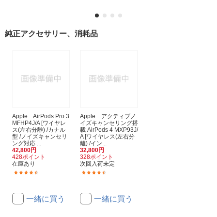
純正アクセサリー、消耗品
Apple AirPods Pro 3
Apple アクティブノ
MFHP4J/A [ワイヤレ
イズキャンセリング搭
ス(左右分離) /カナル
載 AirPods 4 MXP93J/
型 /ノイズキャンセリ
A [ワイヤレス(左右分
ング対応 ...
離) /イン...
42,800円
32,800円
428ポイント
328ポイント
在庫あり
次回入荷未定
(409)
(340)
一緒に買う
一緒に買う