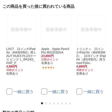
この商品を買った後に買われている商品
LAUT 11インチiPad
Apple Apple Pencil
トリニティ 11イン
Air（M4/M3/M2）用 L
Pro MX2D3ZA/A
チiPad Air（M4/M3/M
AUT HUEX PLUSケー
23,800円
2）、10.9インチ iPad
ス ピンク L_IPA24S_
238ポイント
Air（第5/4世代）用 S
HXP_P
在庫あり
mart Folio...
4,980円
4,980円
(380)
498ポイント
498ポイント
在庫あり
在庫あり
一緒に買う
一緒に買う
一緒に買う