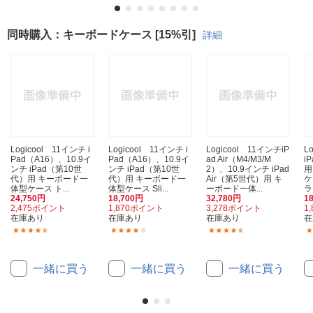
同時購入：キーボードケース [15%引]
詳細
Logicool 11インチ i
Logicool 11インチ i
Logicool 11インチiP
L
Pad（A16）、10.9イ
Pad（A16）、10.9イ
ad Air（M4/M3/M
i
ンチ iPad（第10世
ンチ iPad（第10世
2）、10.9インチ iPad
用
代）用 キーボード一
代）用 キーボード一
Air（第5世代）用 キ
ケ
体型ケース ト...
体型ケース Sli...
ーボード一体...
ラ
24,750円
18,700円
32,780円
1
2,475ポイント
1,870ポイント
3,278ポイント
1
在庫あり
在庫あり
在庫あり
在
(37)
(10)
(18)
一緒に買う
一緒に買う
一緒に買う