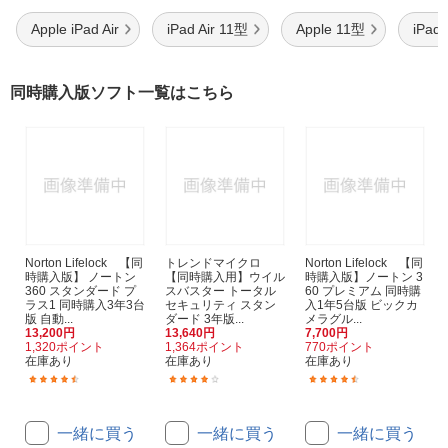
Apple iPad Air
iPad Air 11型
Apple 11型
iPad
同時購入版ソフト一覧はこちら
Norton Lifelock 【同
トレンドマイクロ
Norton Lifelock 【同
時購入版】 ノートン
【同時購入用】ウイル
時購入版】ノートン 3
360 スタンダード プ
スバスター トータル
60 プレミアム 同時購
ラス1 同時購入3年3台
セキュリティ スタン
入1年5台版 ビックカ
版 自動...
ダード 3年版...
メラグル...
13,200円
13,640円
7,700円
1,320ポイント
1,364ポイント
770ポイント
在庫あり
在庫あり
在庫あり
(165)
(31)
(33)
一緒に買う
一緒に買う
一緒に買う