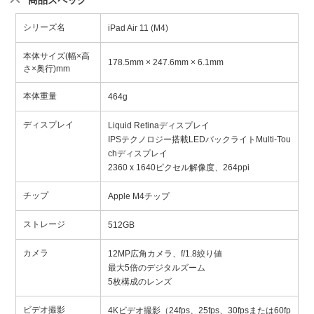
商品スペック
シリーズ名
iPad Air 11 (M4)
本体サイズ(幅×高
178.5mm × 247.6mm × 6.1mm
さ×奥行)mm
本体重量
464g
ディスプレイ
Liquid Retinaディスプレイ
IPSテクノロジー搭載LEDバックライトMulti-Tou
chディスプレイ
2360 x 1640ピクセル解像度、264ppi
チップ
Apple M4チップ
ストレージ
512GB
カメラ
12MP広角カメラ、f/1.8絞り値
最大5倍のデジタルズーム
5枚構成のレンズ
ビデオ撮影
4Kビデオ撮影（24fps、25fps、30fpsまたは60fp