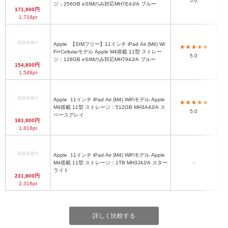
5.0
ジ：256GB eSIMのみ対応MH7E4J/A ブルー
171,800円
1,718pt
Apple
【SIMフリー】11インチ iPad Air (M4) Wi
Fi+Cellularモデル Apple M4搭載 11型 ストレー
iPa
5.0
ジ：128GB eSIMのみ対応MH794J/A ブルー
154,800円
1,548pt
Apple
11インチ iPad Air (M4) WiFiモデル Apple
M4搭載 11型 ストレージ：512GB MH3A4J/A ス
iPa
5.0
ペースグレイ
181,800円
1,818pt
Apple
11インチ iPad Air (M4) WiFiモデル Apple
M4搭載 11型 ストレージ：1TB MH3J4J/A スター
-
iPa
ライト
231,800円
2,318pt
詳しく比較する