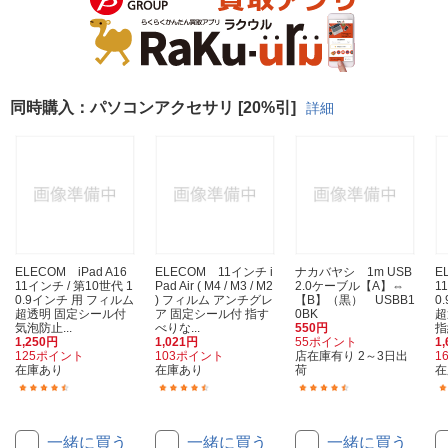
同時購入：パソコンアクセサリ [20%引]
詳細
ELECOM iPad A16
ELECOM 11インチ i
ナカバヤシ 1m USB
E
11インチ / 第10世代 1
Pad Air ( M4 / M3 / M2
2.0ケーブル【A】⇔
1
0.9インチ 用 フィルム
) フィルム アンチグレ
【B】（黒） USBB1
0
超透明 固定シール付
ア 固定シール付 指す
0BK
超
気泡防止...
べりな...
550円
指
1,250円
1,021円
55ポイント
1
125ポイント
103ポイント
店在庫有り 2～3日出
1
在庫あり
在庫あり
荷
在
(6)
(3)
(84)
一緒に買う
一緒に買う
一緒に買う