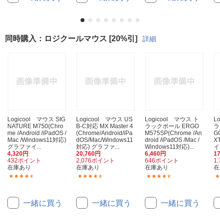
同時購入：ロジクールマウス [20%引]
詳細
Logicool マウス SIG
Logicool マウス US
Logicool マウス ト
L
NATURE M750(Chro
B-C対応 MX Master 4
ラックボール ERGO
ラ
me /Android /iPadOS /
(Chrome/Android/iPa
M575SP(Chrome /An
G
Mac /Windows11対応)
dOS/Mac/Windows11
droid /iPadOS /Mac /
X
グラファイ...
対応) グラファ...
Windows11対応)...
イ
4,320円
20,760円
6,460円
1
432ポイント
2,076ポイント
646ポイント
1
在庫あり
在庫あり
在庫あり
在
(124)
(45)
(91)
一緒に買う
一緒に買う
一緒に買う