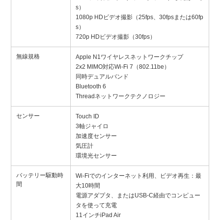
s）
1080p HDビデオ撮影（25fps、30fpsまたは60fp
s）
720p HDビデオ撮影（30fps）
無線規格
Apple N1ワイヤレスネットワークチップ
2x2 MIMO対応Wi-Fi 7（802.11be）
同時デュアルバンド
Bluetooth 6
Threadネットワークテクノロジー
センサー
Touch ID
3軸ジャイロ
加速度センサー
気圧計
環境光センサー
バッテリー駆動時
Wi-Fiでのインターネット利用、ビデオ再生：最
間
大10時間
電源アダプタ、またはUSB-C経由でコンピュー
タを使って充電
11インチiPad Air