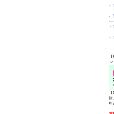
【
ン
【
購
申