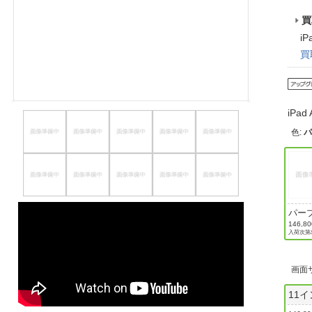
ほしいもの
買
i
お知らせ
買
iPa
色
:
パー
146,8
入荷次第
画面
11