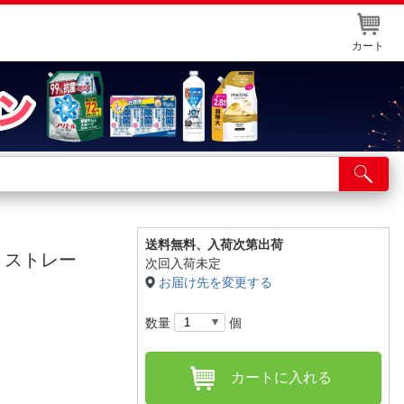
カート
店舗サービス
ット取り置き
イントカードWEB登録
送料無料、
入荷次第出荷
11型 ストレー
次回入荷未定
舗情報・店舗一覧
お届け先を変更する
取り寄せ品入荷状況照会
数量
個
カートに入れる