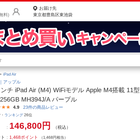
お届け先
無料)
東京都豊島区東池袋
商品をさがす
ランキングからさがす
ネ
iPad Air
カテゴリ一覧からさがす
ポ
le｜アップル
ンチ iPad Air (M4) WiFiモデル Apple M4搭載 
店
256GB MH394J/A パープル
お
4.9
23
件の商品レビュー
ir・
ランキング
26位
お客様サポート
146,800円
（税込）
ご利用ガイド
ント
1,468ポイント
（1,468円相当）