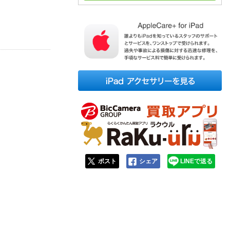
人窓口
R情報
nglish / 中文
ポスト
シェア
LINEで送る