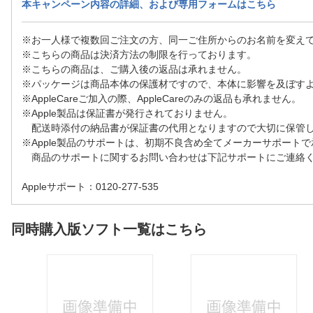
本キャンペーン内容の詳細、および専用フォームはこちら
※お一人様で複数回ご注文の方、同一ご住所からのお名前を変え
※こちらの商品は決済方法の制限を行っております。
※こちらの商品は、ご購入後の返品は承れません。
※パッケージは商品本体の保護材ですので、本体に影響を及ぼす
※AppleCareご加入の際、AppleCareのみの返品も承れません。
※Apple製品は保証書が発行されておりません。
配送時添付の納品書が保証書の代用となりますので大切に保管
※Apple製品のサポートは、初期不良含め全てメーカーサポート
商品のサポートに関するお問い合わせは下記サポートにご連絡
Appleサポート：0120-277-535
同時購入版ソフト一覧はこちら