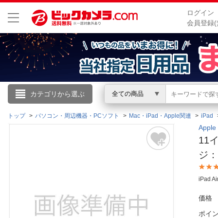
ログイン
会員登録(
こんにちは
カテゴリから選ぶ
全ての商品
ログイン
トップ
パソコン・周辺機器・PCソフト
Mac・iPad・Apple関連
iPad
App
11イ
新規会員登録
ジ：
会員メニュー
iPad A
お買いもの履歴
価格
閲覧履歴
ポイ