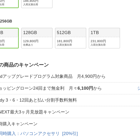
00円
186,800円
出荷
入荷次第出荷
:
256GB
GB
128GB
512GB
1TB
00円
129,800円
181,800円
231,800円
出荷
在庫あり
入荷次第出荷
入荷次第出荷
の商品のキャンペーン
Padアップグレードプログラム対象商品 月4,900円から
ョッピングローン24回まで無金利 月々
6,100円
から
aidy 3・6・12回あと払い分割手数料無料
-NEXT最大3ヶ月見放題キャンペーン
時購入キャンペーン
同時購入：パソコンアクセサリ [20%引]