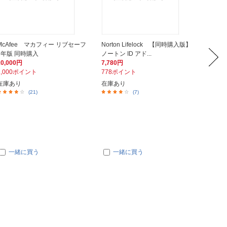
McAfee マカフィー リブセーフ
Norton Lifelock 【同時購入版】
トレン
3年版 同時購入
ノートン ID アド...
用】ウイ
10,000円
7,780円
6,600
1,000ポイント
778ポイント
660ポ
在庫あり
在庫あり
在庫あ
(21)
(7)
一緒に買う
一緒に買う
一