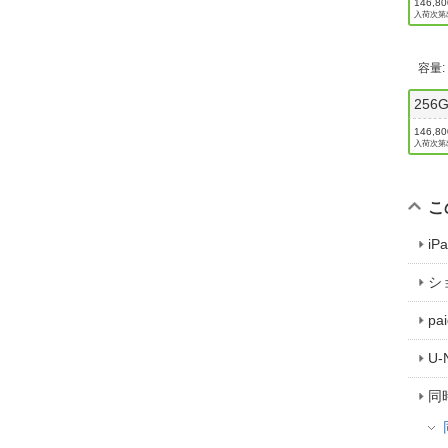
146,8
入荷次第
容量
256
146,8
入荷次第
こ
i
シ
p
U
同