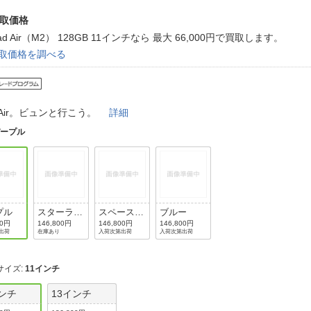
法
よくある質問・お問合せ
取価格
I
ご利用規約
Pad Air（M2） 128GB 11インチなら
最大
66,000
円
で買取します。
取価格を調べる
E
d Air。ビュンと行こう。
詳細
パープル
プル
スターライ
スペースグ
ブルー
ト
レイ
00円
146,800円
146,800円
146,800円
出荷
在庫あり
入荷次第出荷
入荷次第出荷
サイズ
:
11インチ
インチ
13インチ