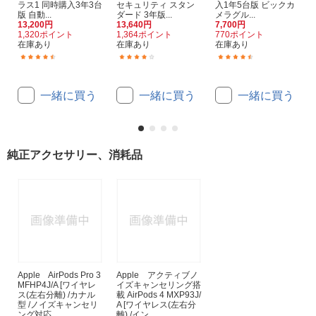
ラス1 同時購入3年3台
セキュリティ スタン
入1年5台版 ビックカ
版 自動...
ダード 3年版...
メラグル...
13,200円
13,640円
7,700円
1,320ポイント
1,364ポイント
770ポイント
在庫あり
在庫あり
在庫あり
(165)
(31)
(33)
一緒に買う
一緒に買う
一緒に買う
純正アクセサリー、消耗品
Apple AirPods Pro 3
Apple アクティブノ
MFHP4J/A [ワイヤレ
イズキャンセリング搭
ス(左右分離) /カナル
載 AirPods 4 MXP93J/
型 /ノイズキャンセリ
A [ワイヤレス(左右分
ング対応 ...
離) /イン...