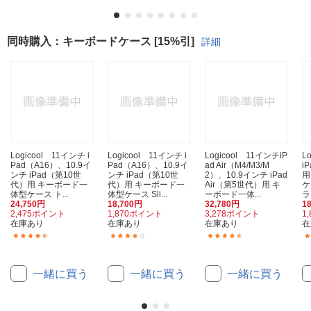
同時購入：キーボードケース [15%引]
詳細
Logicool 11インチ i
Logicool 11インチ i
Logicool 11インチiP
L
Pad（A16）、10.9イ
Pad（A16）、10.9イ
ad Air（M4/M3/M
i
ンチ iPad（第10世
ンチ iPad（第10世
2）、10.9インチ iPad
用
代）用 キーボード一
代）用 キーボード一
Air（第5世代）用 キ
ケ
体型ケース ト...
体型ケース Sli...
ーボード一体...
ラ
24,750円
18,700円
32,780円
1
2,475ポイント
1,870ポイント
3,278ポイント
1
在庫あり
在庫あり
在庫あり
在
(38)
(10)
(18)
一緒に買う
一緒に買う
一緒に買う