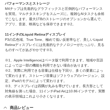
パフォーマンスとストレージ
M4チップは先進的なグラフィックスと圧倒的なパフォーマンス
を実現。マルチタスキングをスムーズに。複雑なAIタスクも余裕
でこなします。最大1TBのストレージのオプションから選んで、
アプリ、音楽、映画などを保存できます※2。
11インチのLiquid Retinaディスプレイ
P3の広色域、True Tone、極めて低い反射率など、美しいLiquid
Retinaディスプレイには先進的なテクノロジーがたっぷり。見る
ものすべてがあざやかです※3。
※1、Apple Intelligenceはベータ版で利用できます。地域や言語
によっては一部の機能を利用できない場合があります。
※2、実際に利用できる容量は仕様を下回り、多くの要素によっ
て変わります。ストレージ容量はソフトウェアのバージョン、設
定、iPadのモデルによって変わります。
※3、ディスプレイは四隅が丸みを帯びています。長方形として
対角線を測った場合、11インチiPad Airは10.86インチです。実際
の表示領域はこれより小さくなります。
商品レビュー