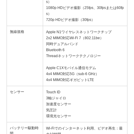
s）
1080p HDビデオ撮影（25fps、30fpsまたは60fp
s）
720p HDビデオ撮影（30fps）
無線規格
Apple N1ワイヤレスネットワークチップ
2x2 MIMO対応Wi-Fi 7（802.11be）
同時デュアルバンド
Bluetooth 6
Threadネットワークテクノロジー
Apple C1Xモバイル通信モデム
4x4 MIMO対応5G（sub-6 GHz）
4x4 MIMO対応ギガビットLTE
センサー
Touch ID
3軸ジャイロ
加速度センサー
気圧計
環境光センサー
バッテリー駆動時
Wi-Fiでのインターネット利用、ビデオ再生：最
間