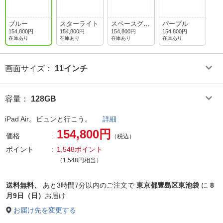
ブルー
スターライト
スペースグレ
パープル
イ
154,800円
154,800円
154,800円
154,800円
在庫あり
在庫あり
在庫あり
在庫あり
画面サイズ
：
11インチ
容量
：
128GB
iPad Air。ビュンと行こう。
詳細
154,800円
価格
（税込）
ポイント
1,548ポイント
（1,548円相当）
送料無料、
あと
3時間7分以内
のご注文で
東京都豊島区東池袋
に
8
月9日（日）
お届け
お届け先を変更する