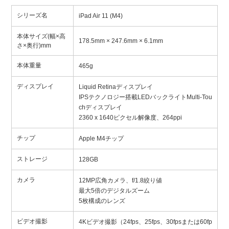
シリーズ名
iPad Air 11 (M4)
本体サイズ(幅×高
178.5mm × 247.6mm × 6.1mm
さ×奥行)mm
本体重量
465g
ディスプレイ
Liquid Retinaディスプレイ
IPSテクノロジー搭載LEDバックライトMulti-Tou
chディスプレイ
2360 x 1640ピクセル解像度、264ppi
チップ
Apple M4チップ
ストレージ
128GB
カメラ
12MP広角カメラ、f/1.8絞り値
最大5倍のデジタルズーム
5枚構成のレンズ
ビデオ撮影
4Kビデオ撮影（24fps、25fps、30fpsまたは60fp