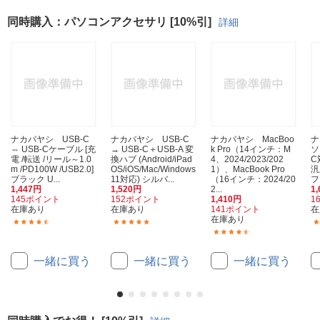
同時購入：パソコンアクセサリ [10%引]
詳細
ナカバヤシ USB-C
ナカバヤシ USB-C
ナカバヤシ MacBoo
ナ
⇔ USB-Cケーブル [充
→ USB-C＋USB-A 変
k Pro（14インチ：M
ソ
電 /転送 /リール～1.0
換ハブ (Android/iPad
4、2024/2023/202
C
m /PD100W /USB2.0]
OS/iOS/Mac/Windows
1）、MacBook Pro
汎
ブラック U...
11対応) シルバ...
（16インチ：2024/20
フ
1,447円
1,520円
2...
1
145ポイント
152ポイント
1,410円
1
在庫あり
在庫あり
141ポイント
在
在庫あり
(4)
(1)
(10)
一緒に買う
一緒に買う
一緒に買う