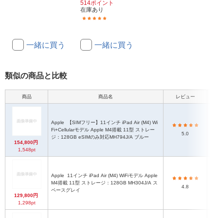
514ポイント
在庫あり
(2)
一緒に買う
一緒に買う
類似の商品と比較
商品
商品名
レビュー
Apple
【SIMフリー】11インチ iPad Air (M4) Wi
Fi+Cellularモデル Apple M4搭載 11型 ストレー
iPa
5.0
ジ：128GB eSIMのみ対応MH794J/A ブルー
154,800円
1,548pt
Apple
11インチ iPad Air (M4) WiFiモデル Apple
M4搭載 11型 ストレージ：128GB MH304J/A ス
iPa
4.8
ペースグレイ
129,800円
1,298pt