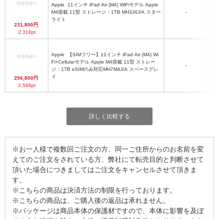
Apple
11インチ iPad Air (M4) WiFiモデル Apple
M4搭載 11型 ストレージ：1TB MH3J4J/A スター
-
iPa
ライト
231,800円
2,318pt
Apple
【SIMフリー】11インチ iPad Air (M4) Wi
Fi+Cellularモデル Apple M4搭載 11型 ストレー
-
iPa
ジ：1TB eSIMのみ対応MH7M4J/A スペースグレ
イ
256,800円
2,568pt
詳しく比較する
※お一人様で複数回ご注文の方、同一ご住所からのお名前を変
えてのご注文をされている方、弊社にて転売目的と判断させて
頂いた場合につきましてはご注文をキャンセルさせて頂きま
す。
※こちらの商品は決済方法の制限を行っております。
※こちらの商品は、ご購入後の返品は承れません。
※パッケージは商品本体の保護材ですので、本体に影響を及ぼ