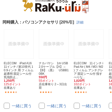
同時購入：パソコンアクセサリ [20%引]
詳細
ELECOM iPad A16
ナカバヤシ 1m USB
ELECOM 11インチ i
E
11インチ / 第10世代 1
2.0ケーブル【A】⇔
Pad Air ( M4 / M3 / M2
1
0.9インチ 用 フィルム
【B】（黒） USBB1
) フィルム アンチグレ
0
超透明 固定シール付
0BK
ア 固定シール付 指す
超
気泡防止...
550円
べりな...
指
1,250円
55ポイント
1,020円
1
125ポイント
店在庫有り 2～3日出
102ポイント
1
在庫あり
荷
在庫あり
在
(6)
(84)
(3)
一緒に買う
一緒に買う
一緒に買う