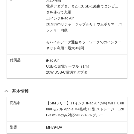
大10時間
電源アダプタ、またはUSB-C経由でコンピュー
タを使って充電
11インチiPad Air
28.93Whリチャージャブルリチウムポリマーバ
ッテリー内蔵
モバイルデータ通信ネットワークでのインター
ネット利用：最大9時間
付属品
iPad Air
USB-C充電ケーブル（1m）
20W USB-C電源アダプタ
基本情報
商品名
【SIMフリー】11インチ iPad Air (M4) WiFi+Cell
ularモデル Apple M4搭載 11型 ストレージ：128
GB eSIMのみ対応MH794J/A ブルー
型番
MH794JA