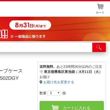
カート
店舗サービス
ット取り置き
イントカードWEB登録
送料無料、
あと21時間26分以内のご注文
リーブケース
で
東京都豊島区東池袋
に
8月11日（火）
舗情報・店舗一覧
お届け
502DGY
お届け先を変更する
取り寄せ品入荷状況照会
数量
個
カートに入れる