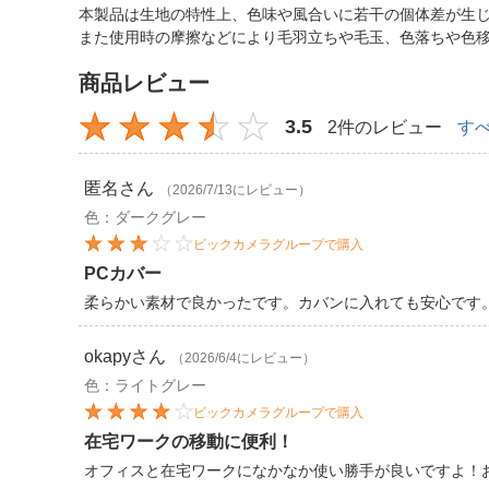
本製品は生地の特性上、色味や風合いに若干の個体差が生
また使用時の摩擦などにより毛羽立ちや毛玉、色落ちや色
商品レビュー
3.5
2件のレビュー
す
匿名
さん
（2026/7/13にレビュー）
色：ダークグレー
ビックカメラグループで購入
PCカバー
柔らかい素材で良かったです。カバンに入れても安心です
okapy
さん
（2026/6/4にレビュー）
色：ライトグレー
ビックカメラグループで購入
在宅ワークの移動に便利！
オフィスと在宅ワークになかなか使い勝手が良いですよ！