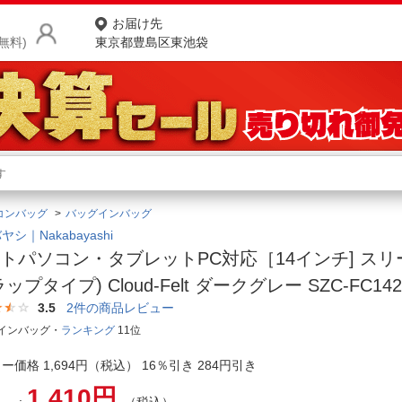
お届け先
無料)
東京都豊島区東池袋
商品をさがす
ランキングからさがす
ネ
コンバッグ
バッグインバッグ
カテゴリ一覧からさがす
ポ
シ｜Nakabayashi
トパソコン・タブレットPC対応［14インチ] ス
店
ップタイプ) Cloud-Felt ダークグレー SZC-FC142
お
3.5
2
件の商品レビュー
インバッグ・
ランキング
11位
お客様サポート
ー価格 1,694円（税込） 16％引き 284円引き
ご利用ガイド
1,410円