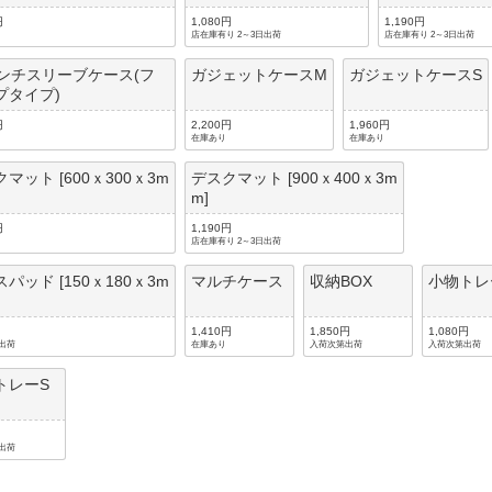
円
1,080円
1,190円
店在庫有り 2～3日出荷
店在庫有り 2～3日出荷
インチスリーブケース(フ
ガジェットケースM
ガジェットケースS
プタイプ)
円
2,200円
1,960円
在庫あり
在庫あり
マット [600ｘ300ｘ3m
デスクマット [900ｘ400ｘ3m
m]
円
1,190円
店在庫有り 2～3日出荷
パッド [150ｘ180ｘ3m
マルチケース
収納BOX
小物トレ
1,410円
1,850円
1,080円
出荷
在庫あり
入荷次第出荷
入荷次第出荷
トレーS
出荷