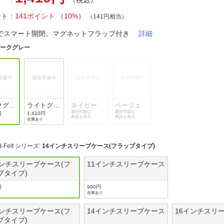
（税込）
法
よくある質問・お問合せ
ント
141ポイント
（
10%
）
（141円相当）
I
ご利用規約
でスマート開閉。マグネットフラップ付き
詳細
ダークグレー
E
クグレ
ライトグレ
ネイビー
ベージュ
ー
選択可能な
選択可能な
円
1,410円
商品を表示
商品を表示
在庫あり
d-Felt シリーズ
:
14インチスリーブケース(フラップタイプ)
インチスリーブケース(フ
11インチスリーブケース
プタイプ)
円
990円
在庫あり
インチスリーブケース(フ
14インチスリーブケース
16インチスリ
プタイプ)