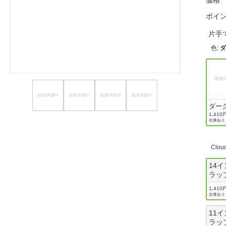
価格
ほしいもの
ポイ
お知らせ
片手
色
:
ダー
ー
1,410
在庫あり
Clou
14
ラッ
1,410
在庫あり
11
ラッ