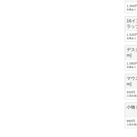
1,300
在庫あり
16
ラッ
1,520
在庫あり
デスク
m]
1,080
在庫あり
マウス
m]
550円
入荷次第
小物
990円
入荷次第