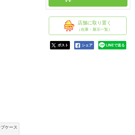
人窓口
R情報
店舗に取り置く
（在庫・展示一覧）
nglish / 中文
ポスト
シェア
LINEで送る
ーブケース