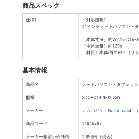
商品スペック
仕様1
［対応機種］
14インチノートパソコン・タ
［本体寸法］約W275×D15×H
［本体重量］約125g
［材質］本体/再生PET（リ
基本情報
商品名
ノートパソコン・タブレットPC対応
型番
SZCFC142502DGY
メーカー
ナカバヤシ｜Nakabayashi
（
商品コード
14945767
メーカー希望小売価格
1,694円（税込）