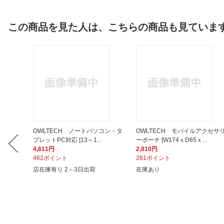
この商品を見た人は、こちらの商品も見ていま
（38/4
OWLTECH ノートパソコン・タ
OWLTECH モバイルアクセサ
ブレットPC対応 [13～1...
ーポーチ [W174ｘD65ｘ...
4,611円
2,810円
462ポイント
281ポイント
店在庫有り 2～3日出荷
在庫あり