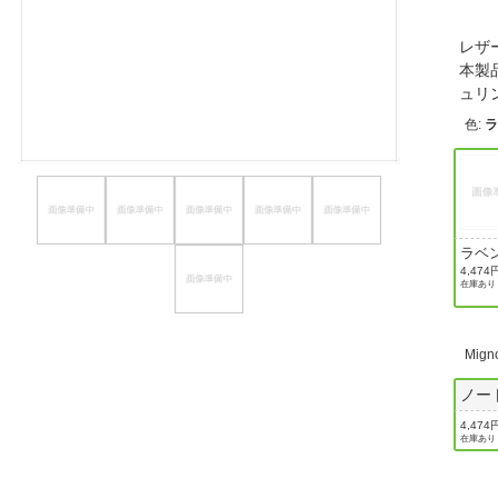
ほしいもの
レザ
お知らせ
本製
ュリ
色
:
ラベ
4,474
在庫あり
Mig
ノー
4,474
在庫あり