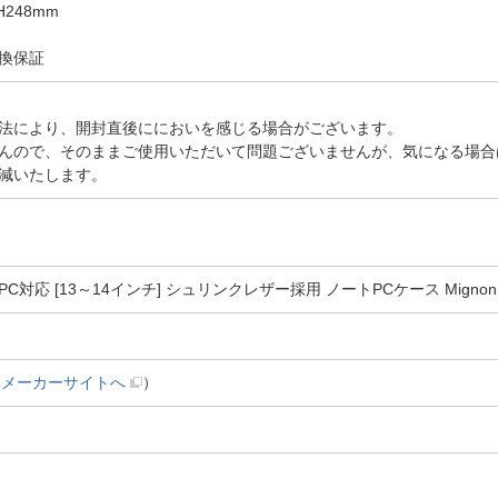
248mm
換保証
法により、開封直後ににおいを感じる場合がございます。
んので、そのままご使用いただいて問題ございませんが、気になる場合
減いたします。
応 [13～14インチ] シュリンクレザー採用 ノートPCケース Mignonne(
（
メーカーサイトへ
）