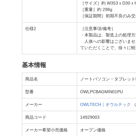
［サイズ］約 W353ｘD30ｘH
［重量］約 298g
［保証期間］初期不良のみ交
仕様2
［注意事項/備考］
・本製品は、製造上の処理方
人体への影響はございませ
ていただくことで、徐々に軽
基本情報
商品名
ノートパソコン・タブレットPC対
型番
OWLPCBAGMIN01PU
メーカー
OWLTECH｜オウルテック
商品コード
14929003
メーカー希望小売価格
オープン価格