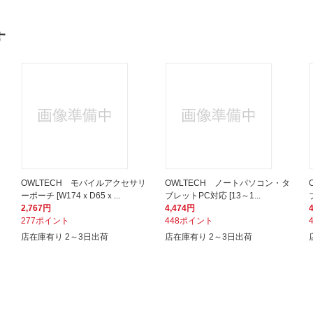
す
リ
OWLTECH モバイルアクセサリ
OWLTECH ノートパソコン・タ
ーポーチ [W174ｘD65ｘ...
ブレットPC対応 [13～1...
2,767円
4,474円
277ポイント
448ポイント
店在庫有り 2～3日出荷
店在庫有り 2～3日出荷