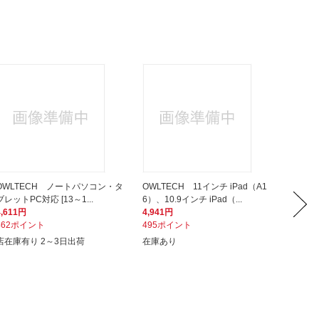
OWLTECH ノートパソコン・タ
OWLTECH 11インチ iPad（A1
ソニック
ブレットPC対応 [13～1...
6）、10.9インチ iPad（...
レットPC
4,611円
4,941円
1,332
462ポイント
495ポイント
134ポ
店在庫有り 2～3日出荷
在庫あり
次回入