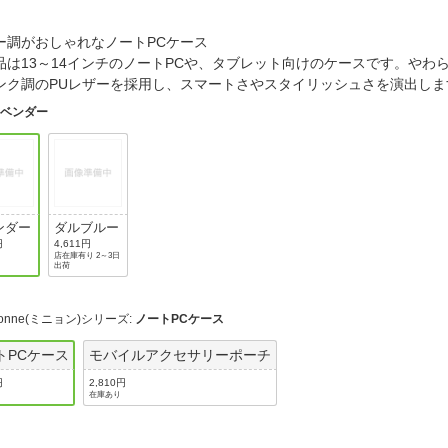
法
よくある質問・お問合せ
I
ー調がおしゃれなノートPCケース
ご利用規約
品は13～14インチのノートPCや、タブレット向けのケースです。やわ
ンク調のPUレザーを採用し、スマートさやスタイリッシュさを演出
ラベンダー
E
ンダー
ダルブルー
円
4,611円
店在庫有り 2～3日
出荷
nonne(ミニョン)シリーズ
:
ノートPCケース
トPCケース
モバイルアクセサリーポーチ
円
2,810円
在庫あり