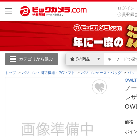
ログイン
会員登録(
こんにちは
カテゴリから選ぶ
全ての商品
ログイン
トップ
パソコン・周辺機器・PCソフト
パソコンケース・バッグ
パソ
OWL
ノー
新規会員登録
レザ
OWL
会員メニュー
お買いもの履歴
価格
ポイ
閲覧履歴