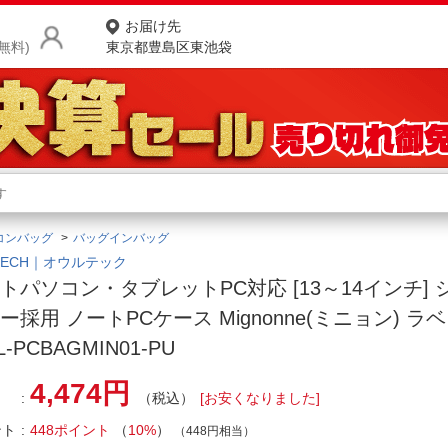
お届け先
無料)
東京都豊島区東池袋
商品をさがす
ランキングからさがす
ネ
コンバッグ
バッグインバッグ
カテゴリ一覧からさがす
ポ
TECH｜オウルテック
トパソコン・タブレットPC対応 [13～14インチ]
店
ー採用 ノートPCケース Mignonne(ミニョン) ラ
お
-PCBAGMIN01-PU
お客様サポート
4,474円
（税込）
[お安くなりました]
ご利用ガイド
ント
448ポイント
（
10%
）
（448円相当）