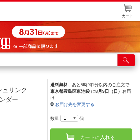
カート
店舗サービス
ット取り置き
イントカードWEB登録
送料無料、
あと5時間1分以内のご注文で
 シュリンク
東京都豊島区東池袋
に
8月9日（日）
お届
舗情報・店舗一覧
け
ベンダー
お届け先を変更する
取り寄せ品入荷状況照会
数量
個
カートに入れる