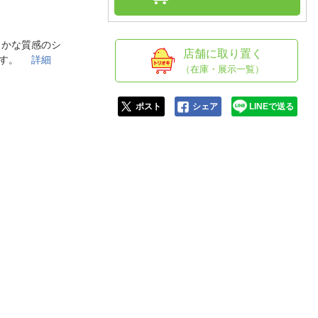
人窓口
R情報
らかな質感のシ
店舗に取り置く
します。
詳細
（在庫・展示一覧）
nglish / 中文
ポスト
シェア
LINEで送る