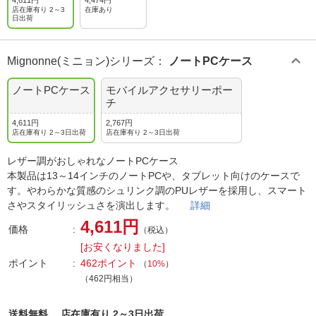
4,611円
4,474円
店在庫有り 2～3
在庫あり
日出荷
Mignonne(ミニョン)シリーズ
：
ノートPCケース
ノートPCケース
モバイルアクセサリーポー
チ
4,611円
2,767円
店在庫有り 2～3日出荷
店在庫有り 2～3日出荷
レザー調がおしゃれなノートPCケース
本製品は13～14インチのノートPCや、タブレット向けのケースで
す。やわらかな質感のシュリンク調のPUレザーを採用し、スマート
さやスタイリッシュさを演出します。
詳細
4,611円
価格
（税込）
[お安くなりました]
ポイント
462ポイント
（
10%
）
（462円相当）
送料無料、
店在庫有り 2～3日出荷