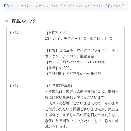
・PCソフト
パソコンケース・バッグ
パソコンバッグ
バッグインバッグ
商品スペック
仕様1
［対応サイズ］
13～14インチのノートPC、タブレットPC
［材質］合成皮革、マイクロファイバー、ポリ
ウレタン、ナイロン、亜鉛合金
［サイズ］約 W353ｘD30ｘH248mm
［重量］約 298g
［保証期間］初期不良のみ交換保証
仕様2
［注意事項/備考］
・本製品は、製造上の処理方法により、開封直
後ににおいを感じる場合がございます。
人体への影響はございませんので、そのまま
ご使用いただいて問題ございませんが、気にな
る場合は、風通しの良い直射日光の当たらない
場所に数日間置いていただくことで、徐々に軽
減いたします。