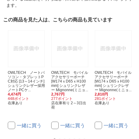
ます。
この商品を見た人は、こちらの商品も見ています
OWLTECH ノートパ
OWLTECH モバイル
OWLTECH モバイル
ソコン・タブレットP
アクセサリーポーチ
アクセサリーポーチ
C対応 [13～14インチ]
[W174ｘD65ｘH100
[W174ｘD65ｘH100
シュリンクレザー採用
mm] シュリンクレザ
mm] シュリンクレザ
ノートPCケ...
ー Mignonne(ミニョ...
ー Mignonne(ミニョ...
4,474円
2,767円
2,810円
448ポイント
277ポイント
281ポイント
在庫あり
店在庫有り 2～3日出
在庫あり
荷
一緒に買う
一緒に買う
一緒に買う