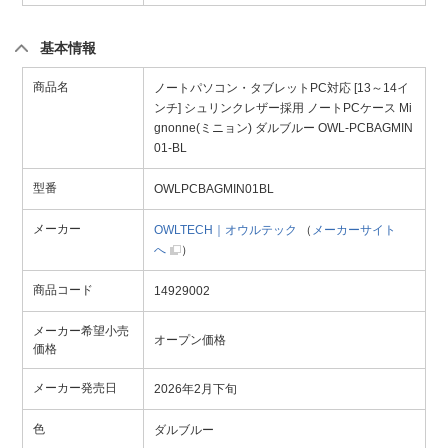
基本情報
商品名
ノートパソコン・タブレットPC対応 [13～14イ
ンチ] シュリンクレザー採用 ノートPCケース Mi
gnonne(ミニョン) ダルブルー OWL-PCBAGMIN
01-BL
型番
OWLPCBAGMIN01BL
メーカー
OWLTECH｜オウルテック
（
メーカーサイト
へ
）
商品コード
14929002
メーカー希望小売
オープン価格
価格
メーカー発売日
2026年2月下旬
色
ダルブルー