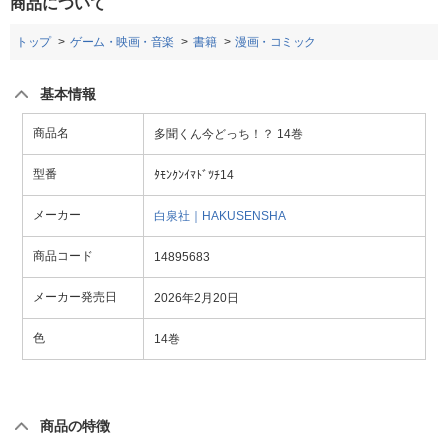
商品について
トップ
ゲーム・映画・音楽
書籍
漫画・コミック
基本情報
商品名
多聞くん今どっち！？ 14巻
型番
ﾀﾓﾝｸﾝｲﾏﾄﾞﾂﾁ14
メーカー
白泉社｜HAKUSENSHA
商品コード
14895683
メーカー発売日
2026年2月20日
色
14巻
商品の特徴