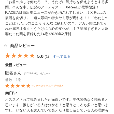
「お前の推しは俺だろ…？」うたげに気持ちを伝えようとする多
聞。そんな中、伝説のアーティスト・X-ReaLが電撃復活！
F/ACEの紅白出場ニュースがかき消されてしまい…？X-ReaLの
復活を皮切りに、過去最凶の特大ヤミ原が現れる！！「わたしの
ことば わたしのこころ そんなに欲しいの？」デカい闇にあてら
れた屈強オタク・うたげにも心の変化が…！？闇深すぎると大反
響だった回を収録した14巻♪2026年2月刊
商品レビュー
5.0
(
1
)
すべて見る
最新レビュー
匿名
さん
（2023/8/6にレビュー）
巻数：1巻
ビックカメラグループで購入
面白い
オススメされて読みましたが面白いです。年代関係なく読めると
思います。推しがいる人は分かる！と思うところも多いと思いま
すし、いない人も読んでいて笑えたり推し活している人の理解も