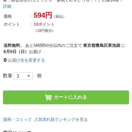
著：師走ゆきのコミックス『多聞くん今どっち！？』の第14巻！
詳細
594円
価格
（税込）
ポイント
18ポイント
（18円相当）
送料無料、
あと
5時間50分以内
のご注文で
東京都豊島区東池袋
に
8月9日（日）
お届け
お届け先を変更する
数量
個
カートに入れる
漫画・コミック 人気売れ筋ランキングを見る