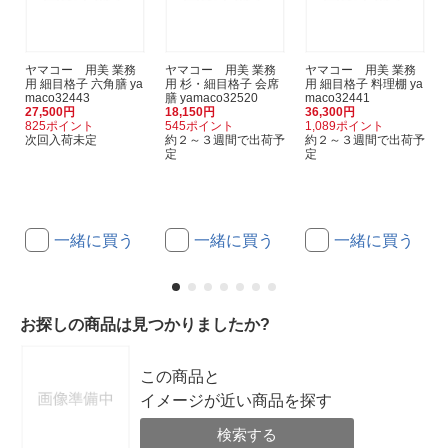
ヤマコー 用美 業務
ヤマコー 用美 業務
ヤマコー 用美 業務
用 細目格子 六角膳 ya
用 杉・細目格子 会席
用 細目格子 料理棚 ya
maco32443
膳 yamaco32520
maco32441
27,500円
18,150円
36,300円
825ポイント
545ポイント
1,089ポイント
次回入荷未定
約２～３週間で出荷予
約２～３週間で出荷予
定
定
一緒に買う
一緒に買う
一緒に買う
お探しの商品は見つかりましたか?
この商品と
イメージが近い商品を探す
検索する